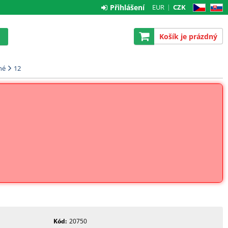
Přihlášení
EUR
CZK
CZ
SK
Košík je prázdný
né
12
Kód
20750