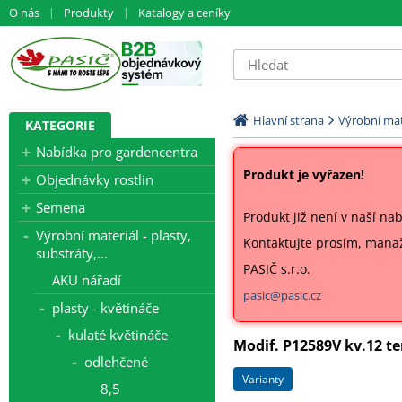
O nás
Produkty
Katalogy a ceníky
Hlavní strana
Výrobní mate
KATEGORIE
Nabídka pro gardencentra
Produkt je vyřazen!
Objednávky rostlin
Semena
Produkt již není v naší na
Výrobní materiál - plasty,
Kontaktujte prosím, mana
substráty,...
PASIČ s.r.o.
AKU nářadí
pasic@pasic.cz
plasty - květináče
kulaté květináče
Modif. P12589V kv.12 t
odlehčené
varianty
8,5