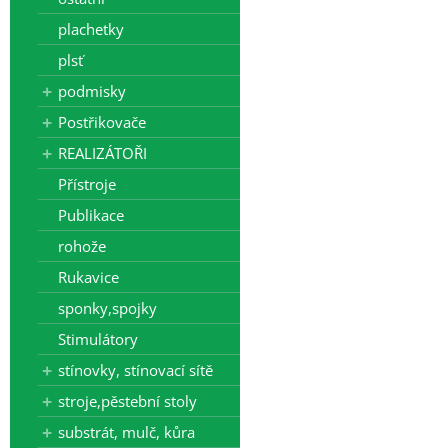
plachetky
plsť
podmisky
Postřikovače
REALIZÁTOŘI
Přístroje
Publikace
rohože
Rukavice
sponky,spojky
Stimulátory
stínovky, stínovací sítě
stroje,pěstební stoly
substrát, mulč, kůra