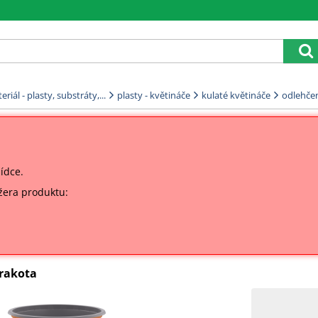
riál - plasty, substráty,...
plasty - květináče
kulaté květináče
odlehče
bídce.
žera produktu:
erakota