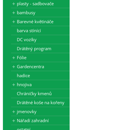
plasty - sadbovače
bambusy
Barevné květináče
barva stínící
DC vozíky
Drátěný program
Fólie
Gardencentra
hadice
hnojiva
Chráničky kmenů
Drátěné koše na kořeny
jmenovky
Nářadí zahradní
ostatní