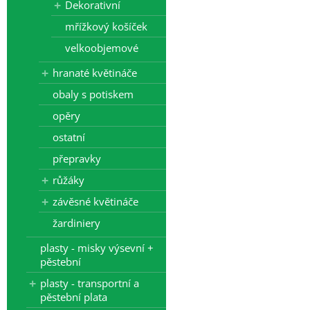
Dekorativní
mřížkový košíček
velkoobjemové
hranaté květináče
obaly s potiskem
opěry
ostatní
přepravky
růžáky
závěsné květináče
žardiniery
plasty - misky výsevní +
pěstební
plasty - transportní a
pěstební plata