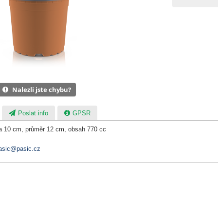
Nalezli jste chybu?
Poslat info
GPSR
a 10 cm, průměr 12 cm, obsah 770 cc
asic@pasic.cz