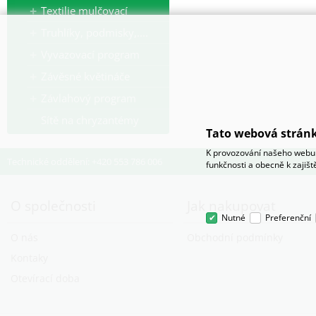
Textilie mulčovací
Truhlíky, podmisky,....
Vyvazovací program
Závěsné květináče
Závlahový program
Sítě na chryzantémy
Tato webová stránk
K provozování našeho webu 
Technické oddělení: +420 553 786 006
funkčnosti a obecně k zajiš
O společnosti
Jak nakupovat
Nutné
Preferenční
O nás
Obchodní podmínky
Kontaky
Otevírací doba