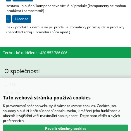
sestava - sloučení komponent ve virtuální produkt,(komponenty se mohou
prodávat i samostatně)
L
licence
hák - produkt, k němuž se při prodeji automaticky přiřazují další produkty
(například zdroj + přívodní šňůra apod.)
Technické oddělení: +420 553 786 006
O společnosti
O nás
Kontaky
Tato webová stránka používá cookies
Otevírací doba
K provozování našeho webu využíváme takzvané cookies. Cookies jsou
soubory sloužící k přizpůsobení obsahu webu, k měření jeho funkčnosti a
Jak nakupovat
obecně k zajištění vaší maximální spokojenosti. Dejte nám vědět o svých
preferencích.
Obchodní podmínky
Povolit všechny cookies