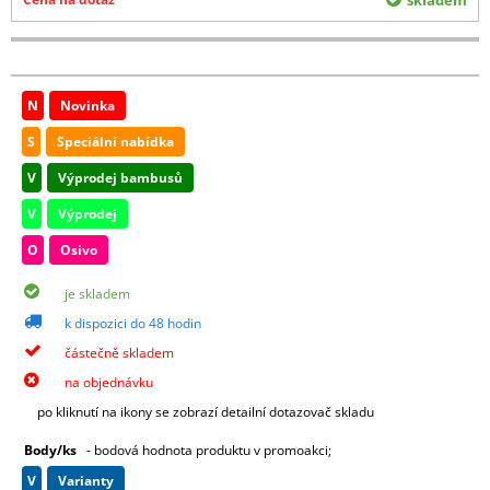
N
Novinka
S
Speciální nabídka
V
Výprodej bambusů
V
Výprodej
O
Osivo
je skladem
k dispozici do 48 hodin
částečně skladem
na objednávku
po kliknutí na ikony se zobrazí detailní dotazovač skladu
Body/ks
- bodová hodnota produktu v promoakci;
v
varianty