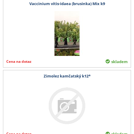
Vaccinium vitis-idaea (brusinka) Mix k9
Cena na dotaz
skladem
Zimolez kamčatský k12*
Cena na dotaz
skladem