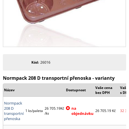
Kód
26016
Normpack 208 D transportní přenoska - varianty
Vaše cena
Vaše
Název
Dostupnost
bez DPH
s DP
Normpack
208 D
na
26 705.19Kč
1 ks/paleta
26 705.19
Kč
32 31
transportní
/
ks
objednávku
přenoska