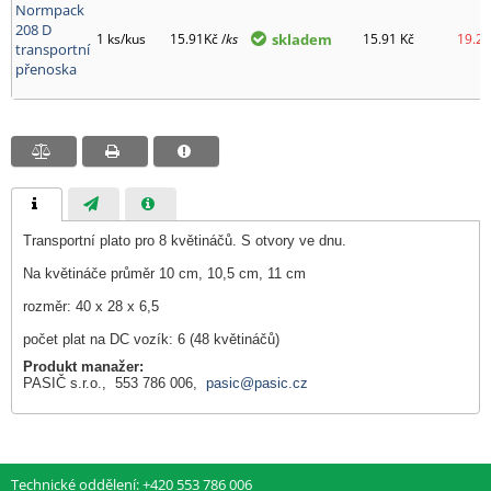
Normpack
208 D
1 ks/kus
15.91Kč /
ks
skladem
15.91
Kč
19.25
transportní
přenoska
Transportní plato pro 8 květináčů. S otvory ve dnu.
Na květináče průměr 10 cm, 10,5 cm, 11 cm
rozměr: 40 x 28 x 6,5
počet plat na DC vozík: 6 (48 květináčů)
Produkt manažer:
PASIČ s.r.o., 553 786 006,
pasic@pasic.cz
Technické oddělení: +420 553 786 006