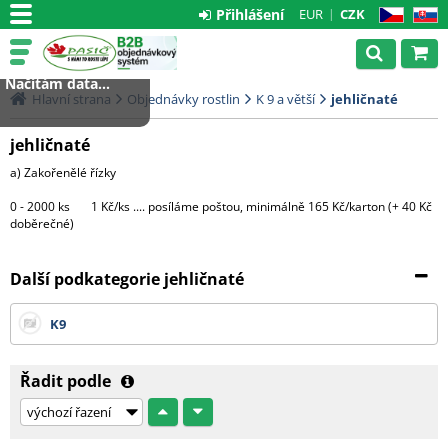
Přihlášení
EUR
CZK
CZ
SK
Načítám data...
Hlavní strana
Objednávky rostlin
K 9 a větší
jehličnaté
jehličnaté
a) Zakořenělé řízky
0 - 2000 ks 1 Kč/ks .... posíláme poštou, minimálně 165 Kč/karton (+ 40 Kč
doběrečné)
Větší množství bude expedováno na paletě DHL
Další podkategorie jehličnaté
1 paleta.....3000 Kč (do 4000 ks řízků)
K9
Každá další započatá paleta + 3000 Kč
c) Hotové rostliny v květináčích
Řadit podle
Morava - 1 CC ....... 500 Kč + DPH
Čechy, Slovensko - doprava na dotaz