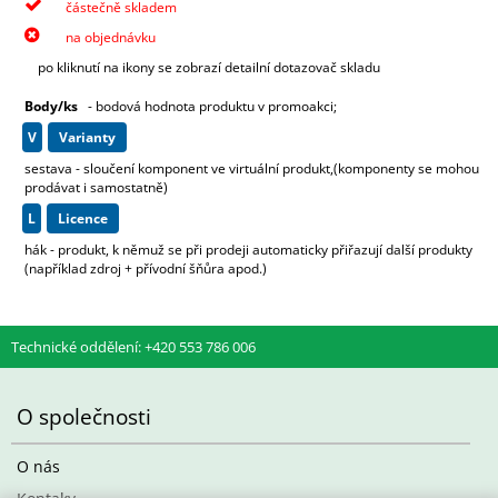
částečně skladem
na objednávku
po kliknutí na ikony se zobrazí detailní dotazovač skladu
Body/ks
- bodová hodnota produktu v promoakci;
v
varianty
sestava - sloučení komponent ve virtuální produkt,(komponenty se mohou
prodávat i samostatně)
L
licence
hák - produkt, k němuž se při prodeji automaticky přiřazují další produkty
(například zdroj + přívodní šňůra apod.)
Technické oddělení: +420 553 786 006
O společnosti
O nás