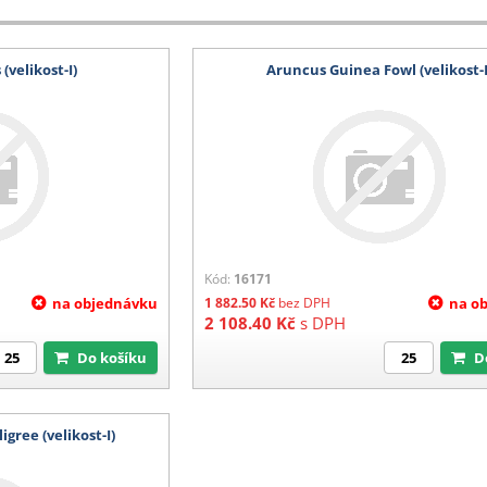
(velikost-I)
Aruncus Guinea Fowl (velikost-I
č
Kód:
16171
 po 25 ks)
na objednávku
1 882.50
Kč
bez DPH
na o
2 108.40
Kč
s DPH
Do košíku
igree (velikost-I)