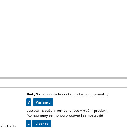
Body/ks
- bodová hodnota produktu v promoakci;
v
varianty
sestava - sloučení komponent ve virtuální produkt,
(komponenty se mohou prodávat i samostatně)
L
licence
vač skladu