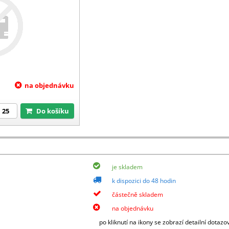
na objednávku
Do košíku
je skladem
k dispozici do 48 hodin
částečně skladem
na objednávku
po kliknutí na ikony se zobrazí detailní dotazo