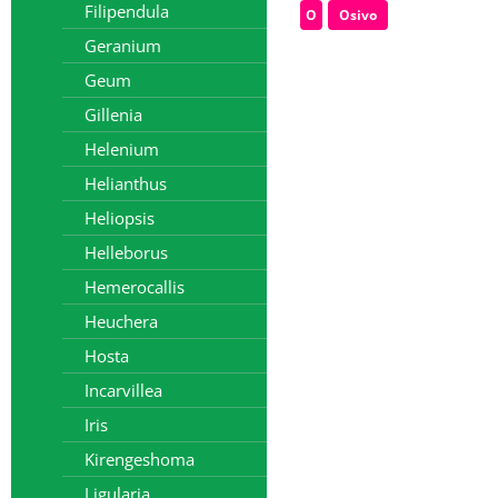
Filipendula
O
Osivo
Geranium
Geum
Gillenia
Helenium
Helianthus
Heliopsis
Helleborus
Hemerocallis
Heuchera
Hosta
Incarvillea
Iris
Kirengeshoma
Ligularia