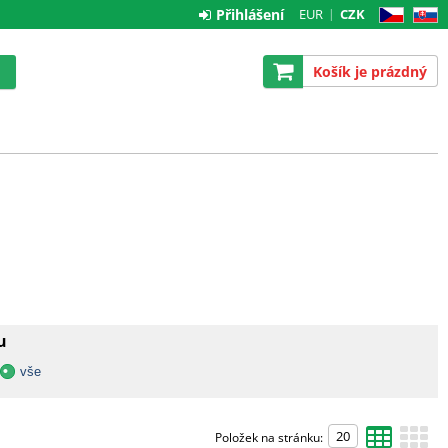
Přihlášení
EUR
CZK
CZ
SK
Košík je prázdný
u
vše
Položek na stránku: