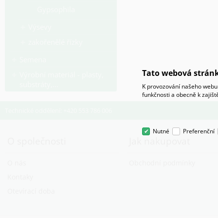
Gypsophila
Výsevy
zakořenělé řízky
Semena
Tato webová stránk
Výrobní materiál - plasty,
substráty,...
K provozování našeho webu 
funkčnosti a obecně k zajiš
Technické oddělení: +420 553 786 006
Nutné
Preferenční
O společnosti
Jak nakupovat
O nás
Obchodní podmínky
Kontaky
Otevírací doba