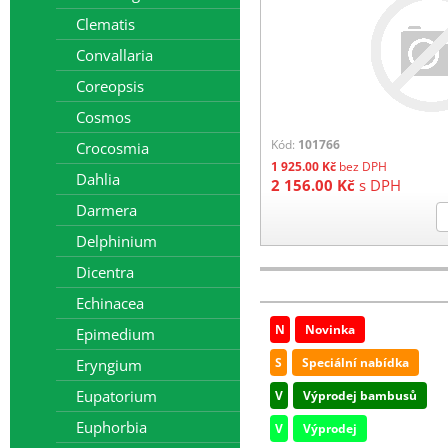
Clematis
Convallaria
Coreopsis
Cosmos
Kód:
101766
Crocosmia
1 925.00
Kč
bez DPH
Dahlia
2 156.00
Kč
s DPH
Darmera
Delphinium
Dicentra
Echinacea
N
Novinka
Epimedium
S
Speciální nabídka
Eryngium
Eupatorium
V
Výprodej bambusů
Euphorbia
V
Výprodej