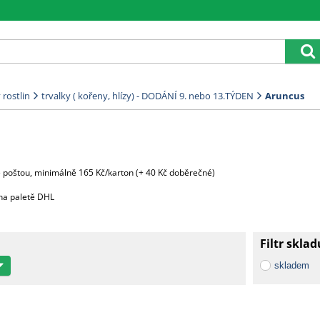
rostlin
trvalky ( kořeny, hlízy) - DODÁNÍ 9. nebo 13.TÝDEN
Aruncus
e poštou, minimálně 165 Kč/karton (+ 40 Kč doběrečné)
na paletě DHL
zků)
Filtr sklad
00 Kč
skladem
taz