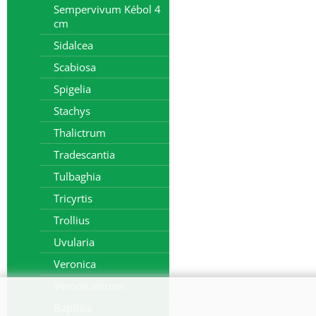
Sempervivum Kébol 4
cm
Sidalcea
Scabiosa
Spigelia
Stachys
Thalictrum
Tradescantia
Tulbaghia
Tricyrtis
Trollius
Uvularia
Veronica
Veronicastrum
Baptisia