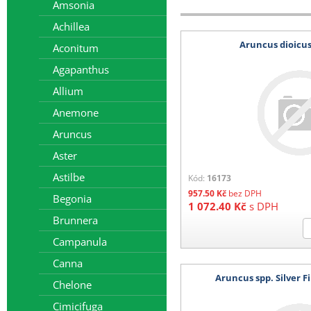
Amsonia
d) Výsevy mladých rostlin
Achillea
Aruncus dioicus 
1 karton (max 4 plata) 200 K
Aconitum
Agapanthus
e) Kořeny, hlízy
Allium
1-4 balení 140 Kč
Anemone
5-8 balení 280 Kč
9-12 balení 400 kč
Aruncus
13-16 balení 520 Kč
17-20 balení 680 Kč
Aster
21 a více balení 780 Kč
Astilbe
Kód:
16173
Barevná etikera 3,6 Kč/ks (baleno
957.50
Kč
bez DPH
Begonia
1 072.40
Kč
s DPH
Brunnera
Campanula
Canna
Aruncus spp. Silver Fil
Chelone
Cimicifuga