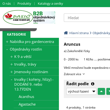
O nás
Produkty
Katalogy a ceníky
Načítám data...
Hlavní strana
Objednávky 
KATEGORIE
Nabídka pro gardencentra
Aruncus
Objednávky rostlin
a) Zakořenělé řízky
K 9 a větší
0 - 2000 ks 1 Kč/ks .... posílám
trvalky, trávy
Větší množství bude expedováno 
Jmenovky rostlinám
Zobrazit více
1 paleta.....3000 Kč (do 4000 ks ří
trvalky ( kořeny, hlízy) -
Řadit podle
DODÁNÍ 9. nebo
Každá další započatá paleta + 30
13.TÝDEN
c) Hotové rostliny v květináčích
Acanthus
Agastache
Morava - 1 CC ....... 500 Kč + DPH
4 produkty
1 stránka
Čechy, Slovensko - doprava na do