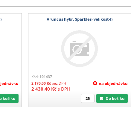
)
Aruncus hybr. Sparkles (velikost-I)
Kód:
101437
bjednávku
2 170.00
Kč
bez DPH
na objednávku
2 430.40
Kč
s DPH
Do košíku
Do košíku