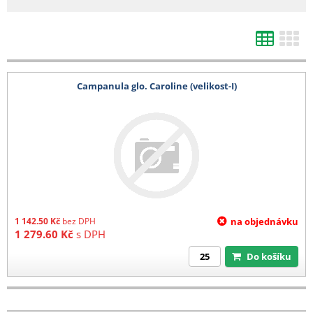
d) Výsevy mladých rostlin
1 karton (max 4 plata) 200 Kč
e) Kořeny, hlízy
Campanula glo. Caroline (velikost-I)
1-4 balení 140 Kč
5-8 balení 280 Kč
9-12 balení 400 kč
13-16 balení 520 Kč
17-20 balení 680 Kč
21 a více balení 780 Kč
Barevná etikera 3,6 Kč/ks (baleno po 25 ks)
1 142.50
Kč
bez DPH
na objednávku
1 279.60
Kč
s DPH
Do košíku