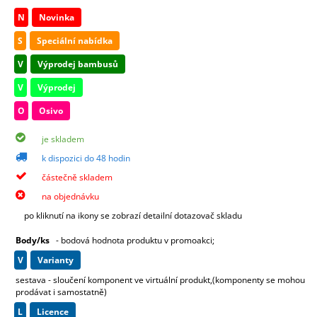
N
Novinka
S
Speciální nabídka
V
Výprodej bambusů
V
Výprodej
O
Osivo
je skladem
k dispozici do 48 hodin
částečně skladem
na objednávku
po kliknutí na ikony se zobrazí detailní dotazovač skladu
Body/ks
- bodová hodnota produktu v promoakci;
v
varianty
sestava - sloučení komponent ve virtuální produkt,(komponenty se mohou
prodávat i samostatně)
L
licence