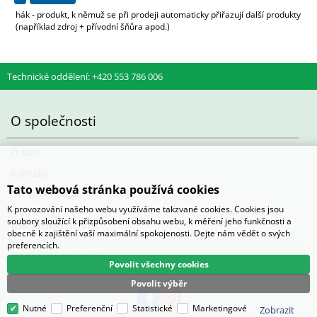
hák - produkt, k němuž se při prodeji automaticky přiřazují další produkty
(například zdroj + přívodní šňůra apod.)
Technické oddělení: +420 553 786 006
O společnosti
O nás
Kontaky
Tato webová stránka používá cookies
Otevírací doba
K provozování našeho webu využíváme takzvané cookies. Cookies jsou
Jak nakupovat
soubory sloužící k přizpůsobení obsahu webu, k měření jeho funkčnosti a
obecně k zajištění vaší maximální spokojenosti. Dejte nám vědět o svých
preferencích.
Obchodní podmínky
Povolit všechny cookies
Povolit výběr
Nutné
Preferenční
Statistické
Marketingové
Zobrazit