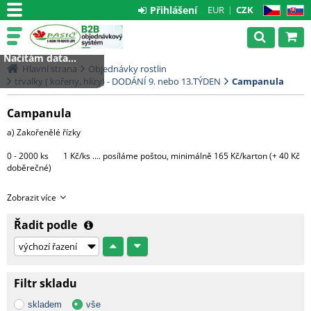
Přihlášení
EUR
CZK
CZ
SK
Načítám data...
Hlavní strana
Objednávky rostlin
trvalky ( kořeny, hlízy) - DODÁNÍ 9. nebo 13.TÝDEN
Campanula
Campanula
a) Zakořenělé řízky
0 - 2000 ks 1 Kč/ks .... posíláme poštou, minimálně 165 Kč/karton (+ 40 Kč
doběrečné)
Větší množství bude expedováno na paletě DHL
Zobrazit více
1 paleta.....3000 Kč (do 4000 ks řízků)
Řadit podle
Každá další započatá paleta + 3000 Kč
c) Hotové rostliny v květináčích
Filtr skladu
Morava - 1 CC ....... 500 Kč + DPH
skladem
vše
Čechy, Slovensko - doprava na dotaz