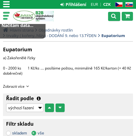
Přihlášení
EUR
CZK
CZ
SK
Načítám data...
Hlavní strana
Objednávky rostlin
trvalky ( kořeny, hlízy) - DODÁNÍ 9. nebo 13.TÝDEN
Eupatorium
Eupatorium
a) Zakořenělé řízky
0 - 2000 ks 1 Kč/ks .... posíláme poštou, minimálně 165 Kč/karton (+ 40 Kč
doběrečné)
Větší množství bude expedováno na paletě DHL
Zobrazit více
1 paleta.....3000 Kč (do 4000 ks řízků)
Řadit podle
Každá další započatá paleta + 3000 Kč
c) Hotové rostliny v květináčích
Filtr skladu
Morava - 1 CC ....... 500 Kč + DPH
skladem
vše
Čechy, Slovensko - doprava na dotaz