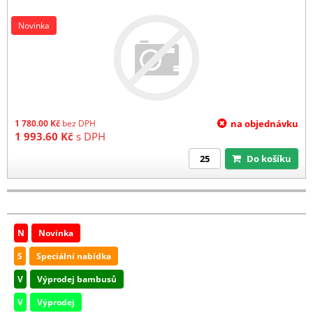
Novinka
1 780.00
Kč
bez DPH
na objednávku
1 993.60
Kč
s DPH
Do košíku
N
Novinka
S
Speciální nabídka
V
Výprodej bambusů
V
Výprodej