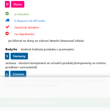
O
Osivo
je skladem
k dispozici do 48 hodin
částečně skladem
na objednávku
po kliknutí na ikony se zobrazí detailní dotazovač skladu
Body/ks
- bodová hodnota produktu v promoakci;
v
varianty
sestava - sloučení komponent ve virtuální produkt,(komponenty se mohou
prodávat i samostatně)
L
licence
hák - produkt, k němuž se při prodeji automaticky přiřazují další produkty
(například zdroj + přívodní šňůra apod.)
Technické oddělení: +420 553 786 006