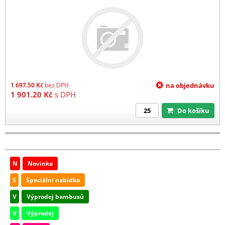
1 697.50
Kč
bez DPH
na objednávku
1 901.20
Kč
s DPH
Do košíku
N
Novinka
S
Speciální nabídka
V
Výprodej bambusů
V
Výprodej