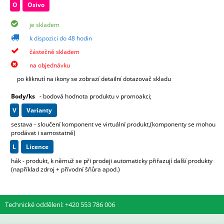
O
Osivo
je skladem
k dispozici do 48 hodin
částečně skladem
na objednávku
po kliknutí na ikony se zobrazí detailní dotazovač skladu
Body/ks
- bodová hodnota produktu v promoakci;
v
varianty
sestava - sloučení komponent ve virtuální produkt,(komponenty se mohou
prodávat i samostatně)
L
licence
hák - produkt, k němuž se při prodeji automaticky přiřazují další produkty
(například zdroj + přívodní šňůra apod.)
Technické oddělení: +420 553 786 006