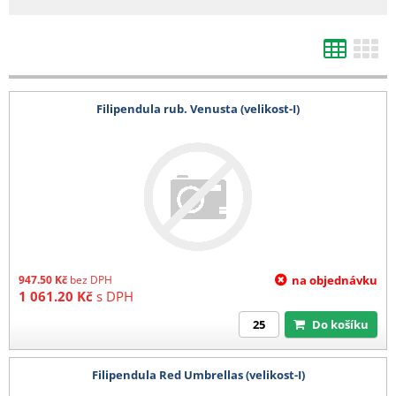
d) Výsevy mladých rostlin
1 karton (max 4 plata) 200 Kč
e) Kořeny, hlízy
Filipendula rub. Venusta (velikost-I)
1-4 balení 140 Kč
5-8 balení 280 Kč
9-12 balení 400 kč
13-16 balení 520 Kč
17-20 balení 680 Kč
21 a více balení 780 Kč
Barevná etikera 3,6 Kč/ks (baleno po 25 ks)
947.50
Kč
bez DPH
na objednávku
1 061.20
Kč
s DPH
Do košíku
Filipendula Red Umbrellas (velikost-I)