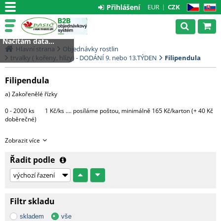
Přihlášení
EUR
CZK
CZ
SK
Načítám data...
Hlavní strana
Objednávky rostlin
trvalky ( kořeny, hlízy) - DODÁNÍ 9. nebo 13.TÝDEN
Filipendula
Filipendula
a) Zakořenělé řízky
0 - 2000 ks 1 Kč/ks .... posíláme poštou, minimálně 165 Kč/karton (+ 40 Kč
doběrečné)
Větší množství bude expedováno na paletě DHL
Zobrazit více
1 paleta.....3000 Kč (do 4000 ks řízků)
Řadit podle
Každá další započatá paleta + 3000 Kč
c) Hotové rostliny v květináčích
Filtr skladu
Morava - 1 CC ....... 500 Kč + DPH
skladem
vše
Čechy, Slovensko - doprava na dotaz