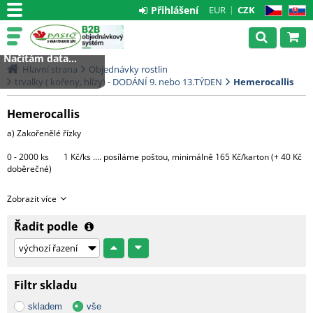
Přihlášení
EUR
CZK
CZ
SK
Načítám data...
Hlavní strana
Objednávky rostlin
trvalky ( kořeny, hlízy) - DODÁNÍ 9. nebo 13.TÝDEN
Hemerocallis
Hemerocallis
a) Zakořenělé řízky
0 - 2000 ks 1 Kč/ks .... posíláme poštou, minimálně 165 Kč/karton (+ 40 Kč
doběrečné)
Větší množství bude expedováno na paletě DHL
Zobrazit více
1 paleta.....3000 Kč (do 4000 ks řízků)
Řadit podle
Každá další započatá paleta + 3000 Kč
c) Hotové rostliny v květináčích
Filtr skladu
Morava - 1 CC ....... 500 Kč + DPH
skladem
vše
Čechy, Slovensko - doprava na dotaz