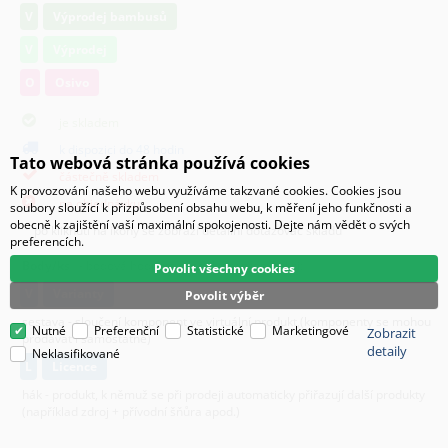
V
Výprodej bambusů
V
Výprodej
O
Osivo
je skladem
k dispozici do 48 hodin
Tato webová stránka používá cookies
částečně skladem
K provozování našeho webu využíváme takzvané cookies. Cookies jsou
na objednávku
soubory sloužící k přizpůsobení obsahu webu, k měření jeho funkčnosti a
obecně k zajištění vaší maximální spokojenosti. Dejte nám vědět o svých
po kliknutí na ikony se zobrazí detailní dotazovač skladu
preferencích.
Body/ks
- bodová hodnota produktu v promoakci;
Povolit všechny cookies
v
varianty
Povolit výběr
sestava - sloučení komponent ve virtuální produkt,(komponenty se mohou
Nutné
Preferenční
Statistické
Marketingové
Zobrazit
prodávat i samostatně)
detaily
Neklasifikované
L
licence
hák - produkt, k němuž se při prodeji automaticky přiřazují další produkty
(například zdroj + přívodní šňůra apod.)