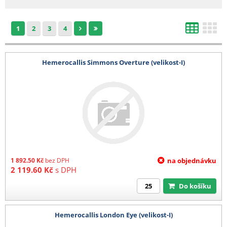
d) Výsevy mladých rostlin
1
2
3
4
1 karton (max 4 plata) 200 Kč
e) Kořeny, hlízy
Hemerocallis Simmons Overture (velikost-I)
1-4 balení 140 Kč
5-8 balení 280 Kč
9-12 balení 400 kč
13-16 balení 520 Kč
17-20 balení 680 Kč
21 a více balení 780 Kč
Barevná etikera 3,6 Kč/ks (baleno po 25 ks)
1 892.50
Kč
bez DPH
na objednávku
2 119.60
Kč
s DPH
Do košíku
Hemerocallis London Eye (velikost-I)