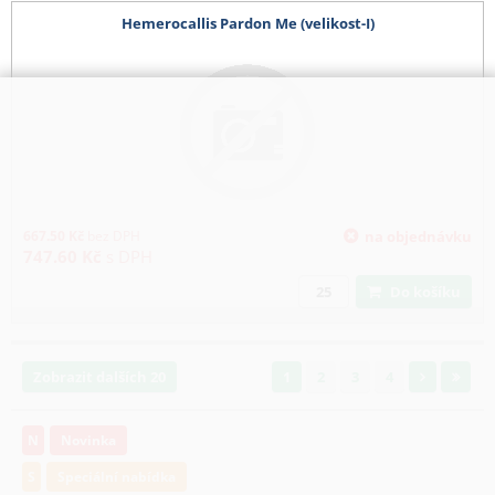
Hemerocallis Pardon Me (velikost-I)
667.50
Kč
bez DPH
na objednávku
747.60
Kč
s DPH
Do košíku
Zobrazit dalších 20
1
2
3
4
N
Novinka
S
Speciální nabídka