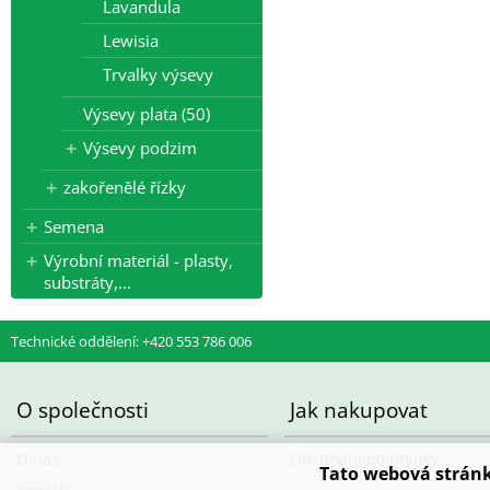
Lavandula
d) Výsevy mladých rostlin
Lewisia
1 karton (max 4 plata) 200 K
Trvalky výsevy
e) Kořeny, hlízy
Výsevy plata (50)
1-4 balení 140 Kč
Výsevy podzim
5-8 balení 280 Kč
9-12 balení 400 kč
zakořenělé řízky
13-16 balení 520 Kč
17-20 balení 680 Kč
Semena
21 a více balení 780 Kč
Výrobní materiál - plasty,
Barevná etikera 3,6 Kč/ks (baleno
substráty,...
Technické oddělení: +420 553 786 006
O společnosti
Jak nakupovat
O nás
Obchodní podmínky
Tato webová stránk