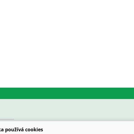
č
 po 25 ks)
a používá cookies