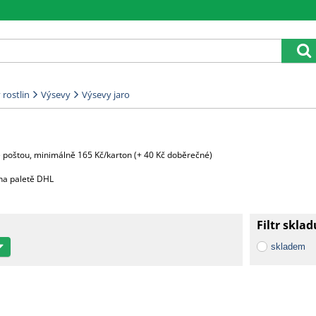
rostlin
Výsevy
Výsevy jaro
e poštou, minimálně 165 Kč/karton (+ 40 Kč doběrečné)
na paletě DHL
zků)
Filtr sklad
00 Kč
skladem
taz