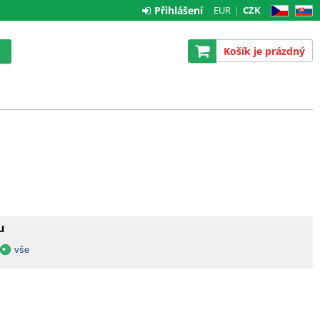
Přihlášení
EUR
CZK
CZ
SK
Košík je prázdný
u
vše