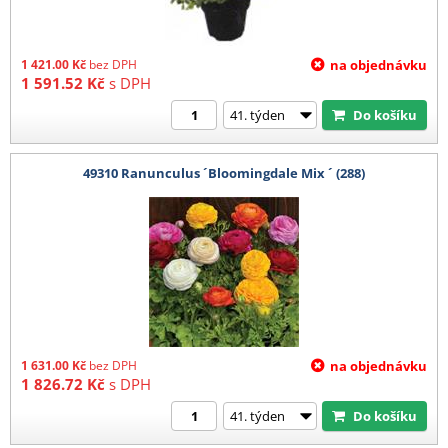
1 421.00
Kč
bez DPH
na objednávku
1 591.52
Kč
s DPH
Do košíku
49310 Ranunculus ´Bloomingdale Mix ´ (288)
1 631.00
Kč
bez DPH
na objednávku
1 826.72
Kč
s DPH
Do košíku