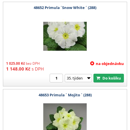
48652 Primula ´Snow White ´ (288)
1 025.00
Kč
bez DPH
na objednávku
1 148.00
Kč
s DPH
Do košíku
48653 Primula ´ Mojito ´ (288)