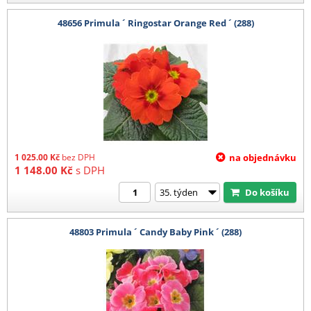
48656 Primula ´ Ringostar Orange Red ´ (288)
1 025.00
Kč
bez DPH
na objednávku
1 148.00
Kč
s DPH
Do košíku
48803 Primula ´ Candy Baby Pink ´ (288)