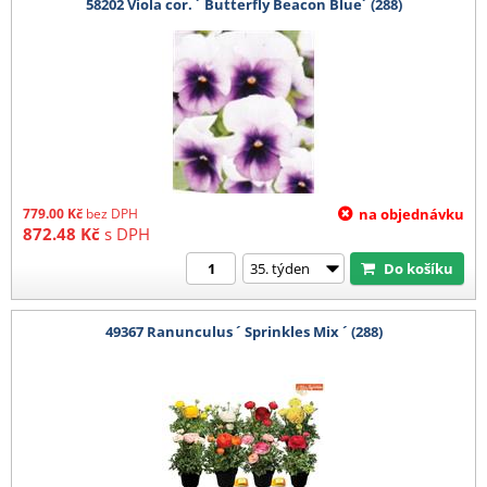
58202 Viola cor. ´ Butterfly Beacon Blue´ (288)
779.00
Kč
bez DPH
na objednávku
872.48
Kč
s DPH
Do košíku
49367 Ranunculus ´ Sprinkles Mix ´ (288)