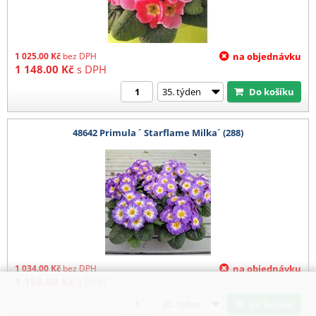
1 025.00
Kč
bez DPH
na objednávku
1 148.00
Kč
s DPH
Do košíku
48642 Primula ´ Starflame Milka´ (288)
1 034.00
Kč
bez DPH
na objednávku
1 158.08
Kč
s DPH
Do košíku