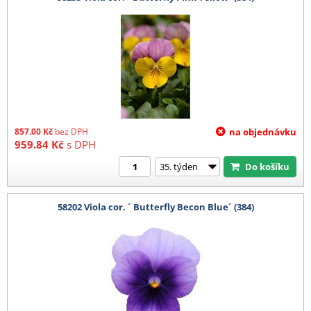
857.00
Kč
bez DPH
na objednávku
959.84
Kč
s DPH
Do košíku
58202 Viola cor. ´ Butterfly Becon Blue´ (384)