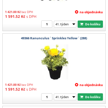
1 421.00
Kč
bez DPH
na objednávku
1 591.52
Kč
s DPH
Do košíku
49366 Ranunculus ´ Sprinkles Yellow ´ (288)
1 421.00
Kč
bez DPH
na objednávku
1 591.52
Kč
s DPH
Do košíku