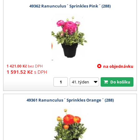
49362 Ranunculus ´ Sprinkles Pink ´ (288)
1 421.00
Kč
bez DPH
na objednávku
1 591.52
Kč
s DPH
Do košíku
49361 Ranunculus ´ Sprinkles Orange ´ (288)