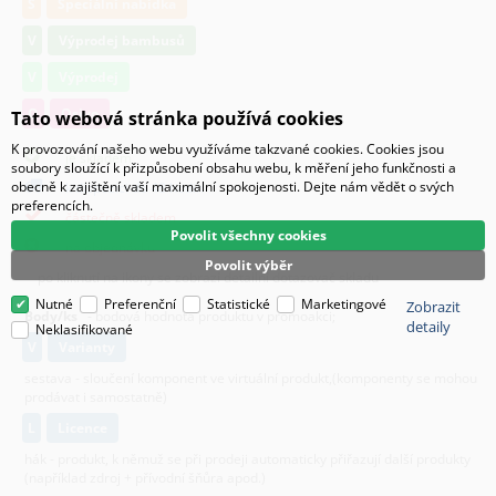
S
Speciální nabídka
V
Výprodej bambusů
V
Výprodej
O
Osivo
Tato webová stránka používá cookies
K provozování našeho webu využíváme takzvané cookies. Cookies jsou
je skladem
soubory sloužící k přizpůsobení obsahu webu, k měření jeho funkčnosti a
obecně k zajištění vaší maximální spokojenosti. Dejte nám vědět o svých
k dispozici do 48 hodin
preferencích.
částečně skladem
Povolit všechny cookies
na objednávku
Povolit výběr
po kliknutí na ikony se zobrazí detailní dotazovač skladu
Nutné
Preferenční
Statistické
Marketingové
Zobrazit
Body/ks
- bodová hodnota produktu v promoakci;
detaily
Neklasifikované
v
varianty
sestava - sloučení komponent ve virtuální produkt,(komponenty se mohou
prodávat i samostatně)
L
licence
hák - produkt, k němuž se při prodeji automaticky přiřazují další produkty
(například zdroj + přívodní šňůra apod.)