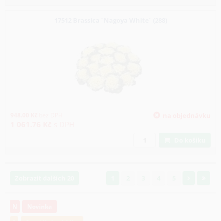
17512 Brassica ´Nagoya White´ (288)
948.00
Kč
bez DPH
na objednávku
1 061.76
Kč
s DPH
Do košíku
Zobrazit dalších 20
1
2
3
4
5
N
Novinka