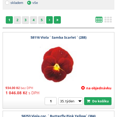
skladem
vše
1
2
3
4
5
58116 Viola ´ Samba Scarlet ´ (288)
934.00
Kč
bez DPH
na objednávku
1 046.08
Kč
s DPH
Do košíku
58253 Viola cor. ´ Butterfly Pink Yellow´ (384)