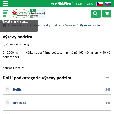
Přihlášení
EUR
CZK
CZ
SK
Načítám data...
Hlavní strana
Objednávky rostlin
Výsevy
Výsevy podzim
Výsevy podzim
a) Zakořenělé řízky
0 - 2000 ks 1 Kč/ks .... posíláme poštou, minimálně 165 Kč/karton (+ 40 Kč
doběrečné)
Větší množství bude expedováno na paletě DHL
Zobrazit více
1 paleta.....3000 Kč (do 4000 ks řízků)
Další podkategorie Výsevy podzim
Každá další započatá paleta + 3000 Kč
Bellis
34
c) Hotové rostliny v květináčích
Brassica
4
Morava - 1 CC ....... 500 Kč + DPH
Čechy, Slovensko - doprava na dotaz