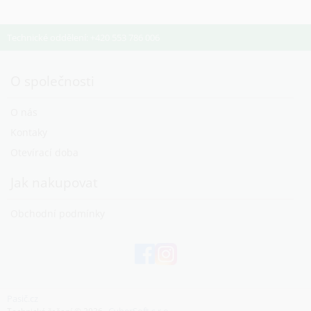
Technické oddělení: +420 553 786 006
O společnosti
O nás
Kontaky
Otevírací doba
Jak nakupovat
Obchodní podmínky
Pasič.cz
CyberSoft s.r.o.