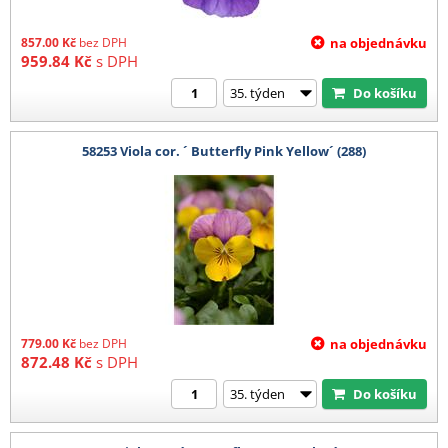
857.00
Kč
bez DPH
na objednávku
959.84
Kč
s DPH
Do košíku
58253 Viola cor. ´ Butterfly Pink Yellow´ (288)
779.00
Kč
bez DPH
na objednávku
872.48
Kč
s DPH
Do košíku