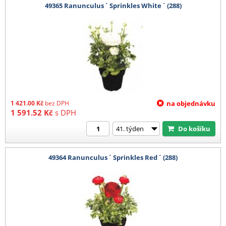
49365 Ranunculus ´ Sprinkles White ´ (288)
1 421.00
Kč
bez DPH
na objednávku
1 591.52
Kč
s DPH
Do košíku
49364 Ranunculus ´ Sprinkles Red ´ (288)