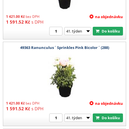
1 421.00
Kč
bez DPH
na objednávku
1 591.52
Kč
s DPH
Do košíku
49363 Ranunculus ´ Sprinkles Pink Bicolor ´ (288)
1 421.00
Kč
bez DPH
na objednávku
1 591.52
Kč
s DPH
Do košíku