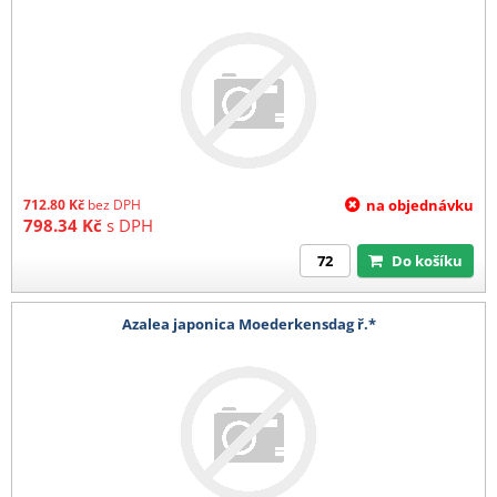
712.80
Kč
bez DPH
na objednávku
798.34
Kč
s DPH
Do košíku
Azalea japonica Moederkensdag ř.*