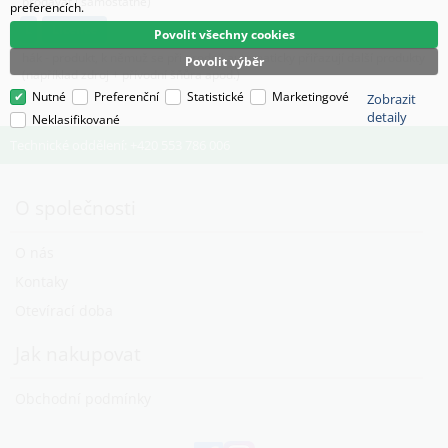
prodávat i samostatně)
preferencích.
L
licence
Povolit všechny cookies
hák - produkt, k němuž se při prodeji automaticky přiřazují další produkty
Povolit výběr
(například zdroj + přívodní šňůra apod.)
Nutné
Preferenční
Statistické
Marketingové
Zobrazit
detaily
Neklasifikované
Technické oddělení: +420 553 786 006
O společnosti
O nás
Kontaky
Otevírací doba
Jak nakupovat
Obchodní podmínky