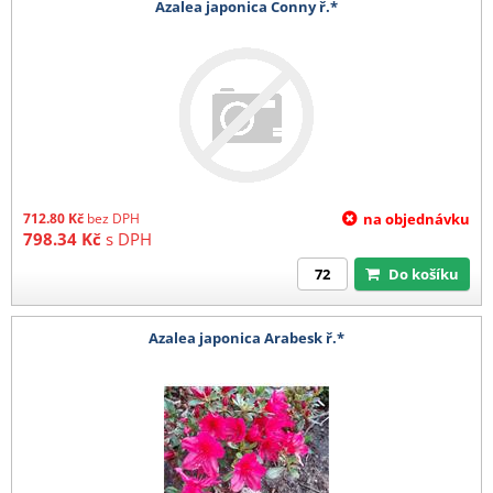
Azalea japonica Conny ř.*
712.80
Kč
bez DPH
na objednávku
798.34
Kč
s DPH
Do košíku
Azalea japonica Arabesk ř.*