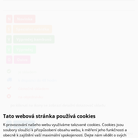
N
Novinka
S
Speciální nabídka
V
Výprodej bambusů
V
Výprodej
O
Osivo
je skladem
k dispozici do 48 hodin
částečně skladem
na objednávku
po kliknutí na ikony se zobrazí detailní dotazovač skladu
Tato webová stránka používá cookies
Body/ks
- bodová hodnota produktu v promoakci;
K provozování našeho webu využíváme takzvané cookies. Cookies jsou
v
varianty
soubory sloužící k přizpůsobení obsahu webu, k měření jeho funkčnosti a
sestava - sloučení komponent ve virtuální produkt,(komponenty se mohou
obecně k zajištění vaší maximální spokojenosti. Dejte nám vědět o svých