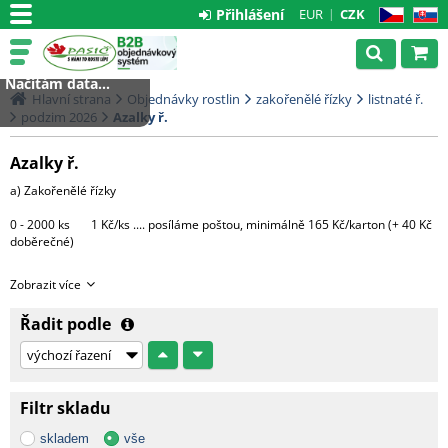
Přihlášení
EUR
CZK
CZ
SK
Načítám data...
Hlavní strana
Objednávky rostlin
zakořenělé řízky
listnaté ř.
podzim 2026
Azalky ř.
Azalky ř.
a) Zakořenělé řízky
0 - 2000 ks 1 Kč/ks .... posíláme poštou, minimálně 165 Kč/karton (+ 40 Kč
doběrečné)
Větší množství bude expedováno na paletě DHL
Zobrazit více
1 paleta.....3000 Kč (do 4000 ks řízků)
Řadit podle
Každá další započatá paleta + 3000 Kč
c) Hotové rostliny v květináčích
Filtr skladu
Morava - 1 CC ....... 500 Kč + DPH
skladem
vše
Čechy, Slovensko - doprava na dotaz