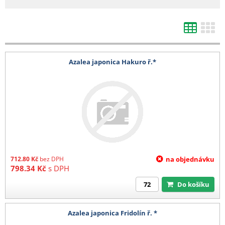
d) Výsevy mladých rostlin
1 karton (max 4 plata) 200 Kč
e) Kořeny, hlízy
Azalea japonica Hakuro ř.*
1-4 balení 140 Kč
5-8 balení 280 Kč
9-12 balení 400 kč
13-16 balení 520 Kč
17-20 balení 680 Kč
21 a více balení 780 Kč
Barevná etikera 3,6 Kč/ks (baleno po 25 ks)
712.80
Kč
bez DPH
na objednávku
798.34
Kč
s DPH
Do košíku
Azalea japonica Fridolín ř. *