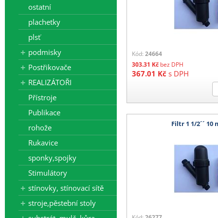
ostatní
plachetky
plsť
podmisky
Kód:
24664
303.31
Kč
bez DPH
Postřikovače
367.01
Kč
s DPH
REALIZÁTOŘI
Přístroje
Publikace
Filtr 1 1/2´´ 10
rohože
Rukavice
sponky,spojky
Stimulátory
stínovky, stínovací sítě
stroje,pěstební stoly
Kód:
26277