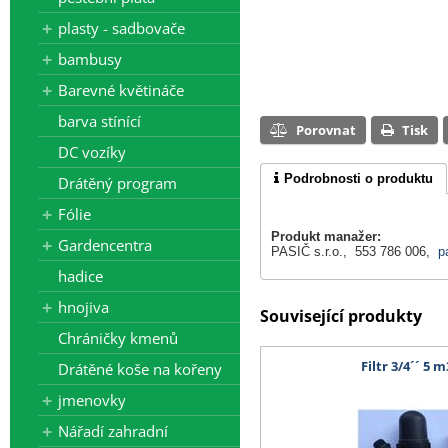
plasty - sadbovače
bambusy
Barevné květináče
barva stínící
Porovnat
Tisk
DC vozíky
Podrobnosti o produktu
Drátěný program
Fólie
Produkt manažer:
Gardencentra
PASIČ s.r.o., 553 786 006,
p
hadice
hnojiva
Související produkty
Chráničky kmenů
Filtr 3/4´´ 5 
Drátěné koše na kořeny
jmenovky
Nářadí zahradní