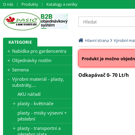
O nás
Produkty
Katalogy a ceníky
Hlavní strana
Výrobní mate
KATEGORIE
Nabídka pro gardencentra
Produkt je možno objedna
Objednávky rostlin
Semena
Odkapávač 0- 70 Lt/h
Výrobní materiál - plasty,
substráty,...
AKU nářadí
plasty - květináče
plasty - misky výsevní +
pěstební
plasty - transportní a
pěstební plata