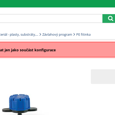
riál - plasty, substráty,...
Závlahový program
PE fitinka
t jen jako součást konfigurace