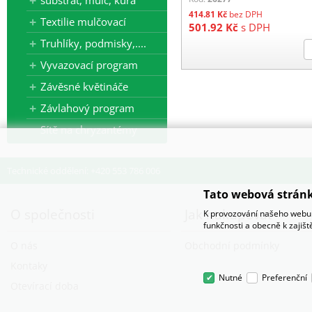
substrát, mulč, kůra
414.81
Kč
bez DPH
Textilie mulčovací
501.92
Kč
s DPH
Truhlíky, podmisky,....
Vyvazovací program
Závěsné květináče
Závlahový program
Sítě na chryzantémy
Technické oddělení: +420 553 786 006
Tato webová stránk
O společnosti
Jak nakupovat
K provozování našeho webu 
funkčnosti a obecně k zajiš
O nás
Obchodní podmínky
Kontaky
Nutné
Preferenční
Otevírací doba