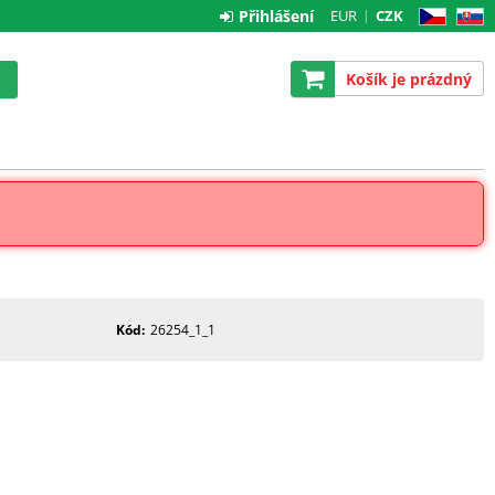
Přihlášení
EUR
CZK
CZ
SK
Košík je prázdný
Kód
26254_1_1