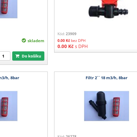
Kód:
23909
skladem
0.00
Kč
bez DPH
0.00
Kč
s DPH
Do košíku
 m3/h, 8bar
Filtr 2´´ 18 m3/h, 8bar
Kód:
26278