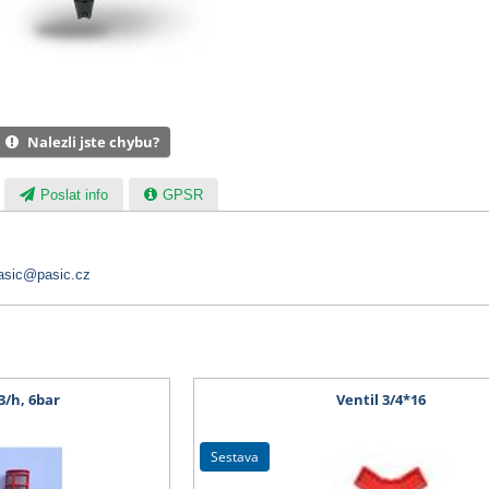
Nalezli jste chybu?
Poslat info
GPSR
asic@pasic.cz
m3/h, 6bar
Ventil 3/4*16
sestava