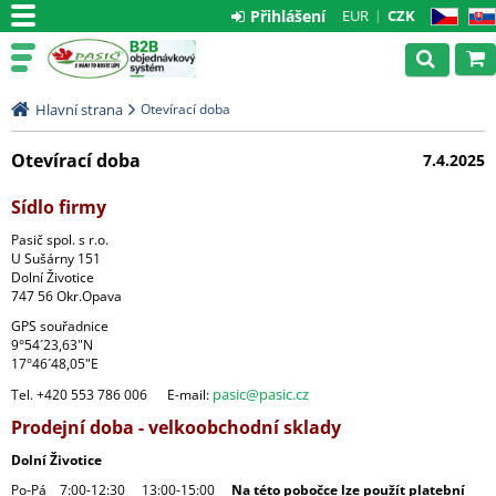
Přihlášení
EUR
CZK
CZ
SK
Hlavní strana
Otevírací doba
Otevírací doba
7.4.2025
Sídlo firmy
Pasič spol. s r.o.
U Sušárny 151
Dolní Životice
747 56 Okr.Opava
GPS souřadnice
9°54´23,63"N
17°46´48,05"E
pasic@pasic.cz
Tel. +420 553 786 006 E-mail:
Prodejní doba - velkoobchodní sklady
Dolní Životice
Po-Pá 7:00-12:30 13:00-15:00
Na této pobočce lze použít platební