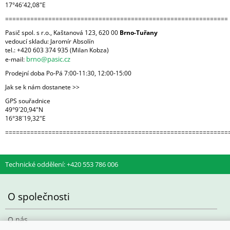
17°46´42,08"E
==============================================================
Pasič spol. s r.o., Kaštanová 123, 620 00
Brno-Tuřany
vedoucí skladu: Jaromír Absolín
tel.: +420 603 374 935 (Milan Kobza)
brno@pasic.cz
e-mail:
Prodejní doba Po-Pá 7:00-11:30, 12:00-15:00
Jak se k nám dostanete >>
GPS souřadnice
49°9´20,94"N
16°38´19,32"E
==============================================================
Technické oddělení: +420 553 786 006
O společnosti
O nás