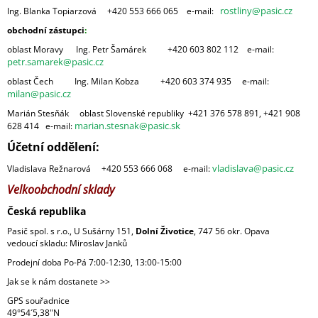
rostliny@pasic.cz
Ing. Blanka Topiarzová +420 553 666 065 e-mail:
obchodní zástupci
:
oblast Moravy Ing. Petr Šamárek +420 603 802 112 e-mail:
petr.samarek@pasic.cz
oblast Čech Ing. Milan Kobza +420 603 374 935 e-mail:
milan@pasic.cz
Marián Stesňák oblast Slovenské republiky +421 376 578 891, +421 908
marian.stesnak@pasic.sk
628 414 e-mail:
Účetní oddělení:
vladislava@pasic.cz
Vladislava Režnarová +420 553 666 068 e-mail:
Velkoobchodní sklady
Česká republika
Pasič spol. s r.o., U Sušárny 151,
Dolní Životice
, 747 56 okr. Opava
vedoucí skladu: Miroslav Janků
Prodejní doba Po-Pá 7:00-12:30, 13:00-15:00
Jak se k nám dostanete >>
GPS souřadnice
49°54´5,38"N