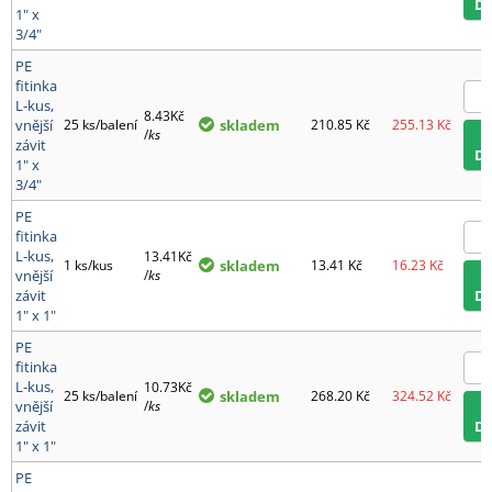
D
1" x
3/4"
PE
fitinka
L-kus,
8.43Kč
vnější
25 ks/balení
skladem
210.85
Kč
255.13
Kč
/
ks
závit
D
1" x
3/4"
PE
fitinka
L-kus,
13.41Kč
1 ks/kus
skladem
13.41
Kč
16.23
Kč
vnější
/
ks
závit
D
1" x 1"
PE
fitinka
L-kus,
10.73Kč
25 ks/balení
skladem
268.20
Kč
324.52
Kč
vnější
/
ks
závit
D
1" x 1"
PE