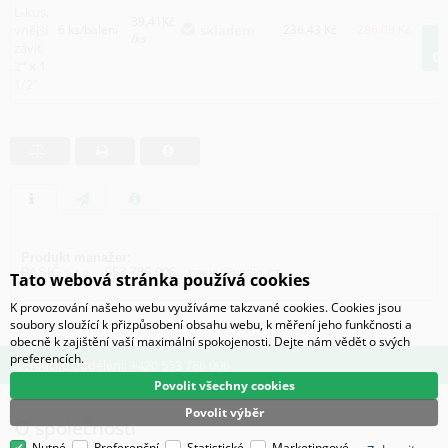
L-kus,
39.41Kč
vnější
6 ks/balení
skladem
236.43
Kč
286.08
Kč
/
ks
závit
D
2" x 1
1/2"
Produkt manažer:
PASIČ s.r.o., 553 786 006,
pasic@pasic.cz
Tato webová stránka používá cookies
K provozování našeho webu využíváme takzvané cookies. Cookies jsou
soubory sloužící k přizpůsobení obsahu webu, k měření jeho funkčnosti a
obecně k zajištění vaší maximální spokojenosti. Dejte nám vědět o svých
preferencích.
Technické oddělení: +420 553 786 006
Povolit všechny cookies
Povolit výběr
O společnosti
Nutné
Preferenční
Statistické
Marketingové