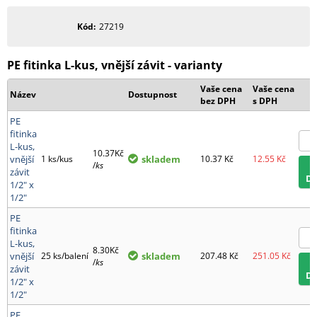
Kód
27219
PE fitinka L-kus, vnější závit - varianty
Vaše cena
Vaše cena
Název
Dostupnost
bez DPH
s DPH
PE
fitinka
L-kus,
10.37Kč
vnější
1 ks/kus
skladem
10.37
Kč
12.55
Kč
/
ks
závit
D
1/2" x
1/2"
PE
fitinka
L-kus,
8.30Kč
vnější
25 ks/balení
skladem
207.48
Kč
251.05
Kč
/
ks
závit
D
1/2" x
1/2"
PE