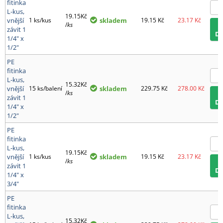
fitinka
L-kus,
19.15Kč
vnější
1 ks/kus
skladem
19.15
Kč
23.17
Kč
/
ks
závit 1
D
1/4" x
1/2"
PE
fitinka
L-kus,
15.32Kč
vnější
15 ks/balení
skladem
229.75
Kč
278.00
Kč
/
ks
závit 1
D
1/4" x
1/2"
PE
fitinka
L-kus,
19.15Kč
vnější
1 ks/kus
skladem
19.15
Kč
23.17
Kč
/
ks
závit 1
D
1/4" x
3/4"
PE
fitinka
L-kus,
15.32Kč