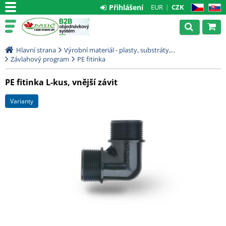
Přihlášení
EUR
CZK
CZ
SK
Hlavní strana
Výrobní materiál - plasty, substráty,...
Závlahový program
PE fitinka
PE fitinka L-kus, vnější závit
varianty