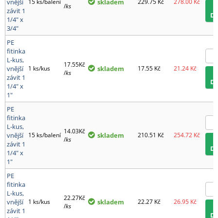
vnější
15 ks/balení
skladem
229.75
Kč
278.00
Kč
/
ks
závit 1
D
1/4" x
3/4"
PE
fitinka
L-kus,
17.55Kč
vnější
1 ks/kus
skladem
17.55
Kč
21.24
Kč
/
ks
závit 1
D
1/4" x
1"
PE
fitinka
L-kus,
14.03Kč
vnější
15 ks/balení
skladem
210.51
Kč
254.72
Kč
/
ks
závit 1
D
1/4" x
1"
PE
fitinka
L-kus,
22.27Kč
vnější
1 ks/kus
skladem
22.27
Kč
26.95
Kč
/
ks
závit 1
D