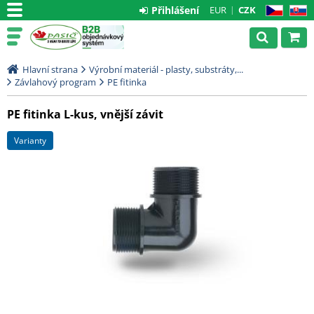
Přihlášení
EUR
CZK
CZ
SK
Hlavní strana
Výrobní materiál - plasty, substráty,...
Závlahový program
PE fitinka
PE fitinka L-kus, vnější závit
varianty