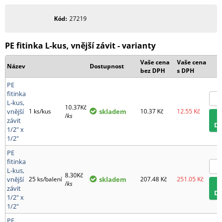
Kód
27219
PE fitinka L-kus, vnější závit - varianty
Vaše cena
Vaše cena
Název
Dostupnost
bez DPH
s DPH
PE
fitinka
L-kus,
10.37Kč
vnější
1 ks/kus
skladem
10.37
Kč
12.55
Kč
/
ks
závit
D
1/2" x
1/2"
PE
fitinka
L-kus,
8.30Kč
vnější
25 ks/balení
skladem
207.48
Kč
251.05
Kč
/
ks
závit
D
1/2" x
1/2"
PE