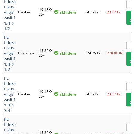
fitinka
L-kus,
19.15Kč
vnější
1 ks/kus
skladem
19.15
Kč
23.17
Kč
/
ks
závit 1
D
1/4" x
1/2"
PE
fitinka
L-kus,
15.32Kč
vnější
15 ks/balení
skladem
229.75
Kč
278.00
Kč
/
ks
závit 1
D
1/4" x
1/2"
PE
fitinka
L-kus,
19.15Kč
vnější
1 ks/kus
skladem
19.15
Kč
23.17
Kč
/
ks
závit 1
D
1/4" x
3/4"
PE
fitinka
L-kus,
15.32Kč