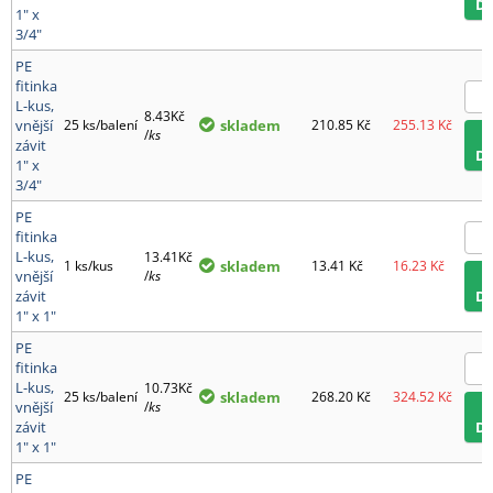
D
1" x
3/4"
PE
fitinka
L-kus,
8.43Kč
vnější
25 ks/balení
skladem
210.85
Kč
255.13
Kč
/
ks
závit
D
1" x
3/4"
PE
fitinka
L-kus,
13.41Kč
1 ks/kus
skladem
13.41
Kč
16.23
Kč
vnější
/
ks
závit
D
1" x 1"
PE
fitinka
L-kus,
10.73Kč
25 ks/balení
skladem
268.20
Kč
324.52
Kč
vnější
/
ks
závit
D
1" x 1"
PE