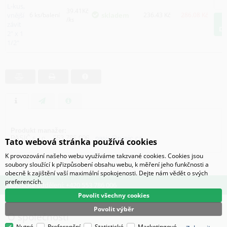
L-kus,
39.41Kč
vnější
6 ks/balení
skladem
236.43
Kč
286.08
Kč
/
ks
závit
D
2" x 1
1/2"
Produkt manažer:
PASIČ s.r.o., 553 786 006,
pasic@pasic.cz
Tato webová stránka používá cookies
K provozování našeho webu využíváme takzvané cookies. Cookies jsou
soubory sloužící k přizpůsobení obsahu webu, k měření jeho funkčnosti a
obecně k zajištění vaší maximální spokojenosti. Dejte nám vědět o svých
preferencích.
Technické oddělení: +420 553 786 006
Povolit všechny cookies
Povolit výběr
O společnosti
Nutné
Preferenční
Statistické
Marketingové