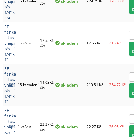
vnější
15 ks/balení
skladem
229.75
Kč
278.00
Kč
/
ks
závit 1
D
1/4" x
3/4"
PE
fitinka
L-kus,
17.55Kč
vnější
1 ks/kus
skladem
17.55
Kč
21.24
Kč
/
ks
závit 1
D
1/4" x
1"
PE
fitinka
L-kus,
14.03Kč
vnější
15 ks/balení
skladem
210.51
Kč
254.72
Kč
/
ks
závit 1
D
1/4" x
1"
PE
fitinka
L-kus,
22.27Kč
vnější
1 ks/kus
skladem
22.27
Kč
26.95
Kč
/
ks
závit 1
D