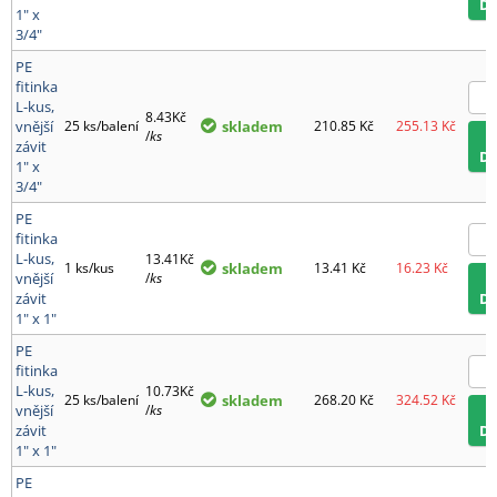
D
1" x
3/4"
PE
fitinka
L-kus,
8.43Kč
vnější
25 ks/balení
skladem
210.85
Kč
255.13
Kč
/
ks
závit
D
1" x
3/4"
PE
fitinka
L-kus,
13.41Kč
1 ks/kus
skladem
13.41
Kč
16.23
Kč
vnější
/
ks
závit
D
1" x 1"
PE
fitinka
L-kus,
10.73Kč
25 ks/balení
skladem
268.20
Kč
324.52
Kč
vnější
/
ks
závit
D
1" x 1"
PE