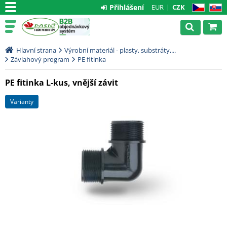
Přihlášení
EUR
CZK
CZ
SK
Hlavní strana
Výrobní materiál - plasty, substráty,...
Závlahový program
PE fitinka
PE fitinka L-kus, vnější závit
varianty