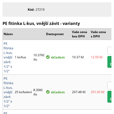
Kód
27219
PE fitinka L-kus, vnější závit - varianty
Vaše cena
Vaše cena
Název
Dostupnost
bez DPH
s DPH
PE
fitinka
L-kus,
10.37Kč
vnější
1 ks/kus
skladem
10.37
Kč
12.55
Kč
/
ks
závit
D
1/2" x
1/2"
PE
fitinka
L-kus,
8.30Kč
vnější
25 ks/balení
skladem
207.48
Kč
251.05
Kč
/
ks
závit
D
1/2" x
1/2"
PE