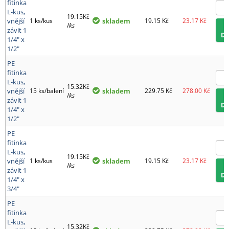
fitinka
L-kus,
19.15Kč
vnější
1 ks/kus
skladem
19.15
Kč
23.17
Kč
/
ks
závit 1
D
1/4" x
1/2"
PE
fitinka
L-kus,
15.32Kč
vnější
15 ks/balení
skladem
229.75
Kč
278.00
Kč
/
ks
závit 1
D
1/4" x
1/2"
PE
fitinka
L-kus,
19.15Kč
vnější
1 ks/kus
skladem
19.15
Kč
23.17
Kč
/
ks
závit 1
D
1/4" x
3/4"
PE
fitinka
L-kus,
15.32Kč