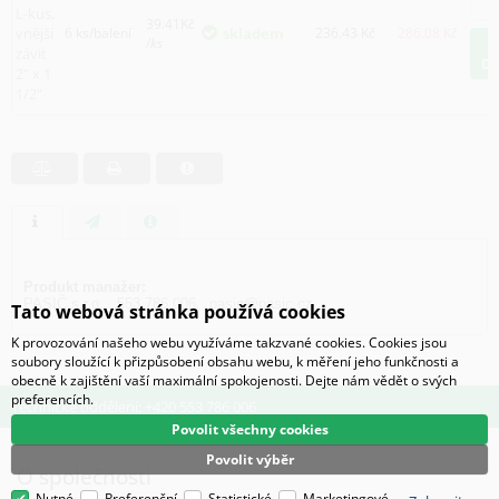
L-kus,
39.41Kč
vnější
6 ks/balení
skladem
236.43
Kč
286.08
Kč
/
ks
závit
D
2" x 1
1/2"
Produkt manažer:
PASIČ s.r.o., 553 786 006,
pasic@pasic.cz
Tato webová stránka používá cookies
K provozování našeho webu využíváme takzvané cookies. Cookies jsou
soubory sloužící k přizpůsobení obsahu webu, k měření jeho funkčnosti a
obecně k zajištění vaší maximální spokojenosti. Dejte nám vědět o svých
preferencích.
Technické oddělení: +420 553 786 006
Povolit všechny cookies
Povolit výběr
O společnosti
Nutné
Preferenční
Statistické
Marketingové