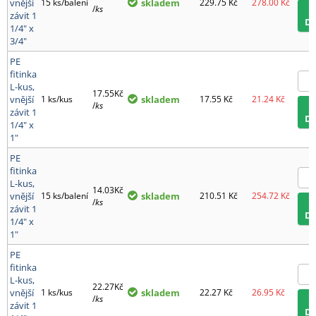
vnější
15 ks/balení
skladem
229.75
Kč
278.00
Kč
/
ks
závit 1
D
1/4" x
3/4"
PE
fitinka
L-kus,
17.55Kč
vnější
1 ks/kus
skladem
17.55
Kč
21.24
Kč
/
ks
závit 1
D
1/4" x
1"
PE
fitinka
L-kus,
14.03Kč
vnější
15 ks/balení
skladem
210.51
Kč
254.72
Kč
/
ks
závit 1
D
1/4" x
1"
PE
fitinka
L-kus,
22.27Kč
vnější
1 ks/kus
skladem
22.27
Kč
26.95
Kč
/
ks
závit 1
D