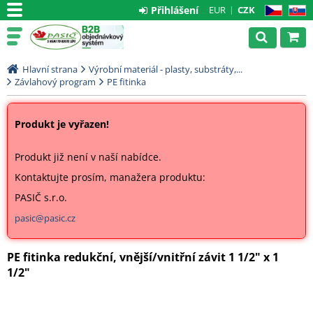
Přihlášení
EUR
CZK
CZ
SK
Hlavní strana
Výrobní materiál - plasty, substráty,...
Závlahový program
PE fitinka
Produkt je vyřazen!
Produkt již není v naší nabídce.
Kontaktujte prosím, manažera produktu:
PASIČ s.r.o.
pasic@pasic.cz
PE fitinka redukční, vnější/vnitřní závit 1 1/2" x 1
1/2"