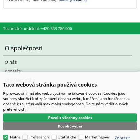
Technické oddělení: +420 553 786 006
O společnosti
O nás
Kontaky
Otevírací doba
Tato webová stránka používá cookies
Jak nakupovat
K provozování našeho webu využíváme takzvané cookies. Cookies jsou
soubory sloužící k přizpůsobení obsahu webu, k měření jeho funkčnosti a
obecně k zajištění vaší maximální spokojenosti. Dejte nám vědět o svých
Obchodní podmínky
preferencích.
Povolit všechny cookies
Povolit výběr
Nutné
Preferenční
Statistické
Marketingové
Zobrazit