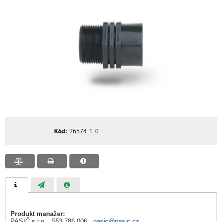
Kód
26574_1_0
Produkt manažer:
PASIČ s.r.o., 553 786 006,
pasic@pasic.cz