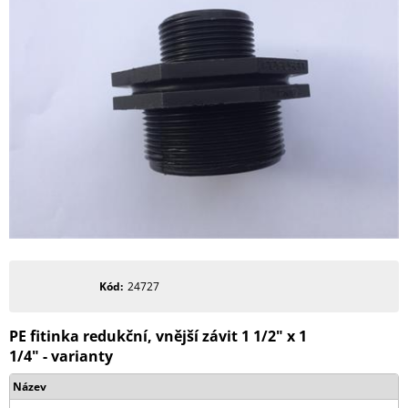
Kód
24727
PE fitinka redukční, vnější závit 1 1/2" x 1
1/4" - varianty
Název