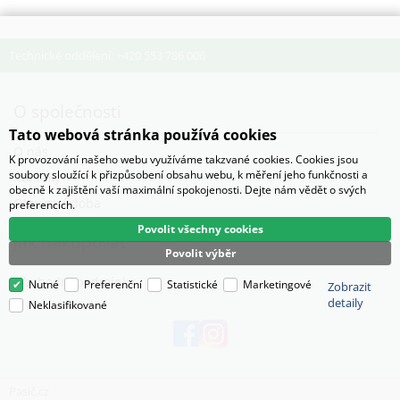
Technické oddělení: +420 553 786 006
O společnosti
Tato webová stránka používá cookies
O nás
K provozování našeho webu využíváme takzvané cookies. Cookies jsou
soubory sloužící k přizpůsobení obsahu webu, k měření jeho funkčnosti a
Kontaky
obecně k zajištění vaší maximální spokojenosti. Dejte nám vědět o svých
Otevírací doba
preferencích.
Povolit všechny cookies
Jak nakupovat
Povolit výběr
Obchodní podmínky
Nutné
Preferenční
Statistické
Marketingové
Zobrazit
detaily
Neklasifikované
Pasič.cz