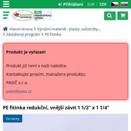
Přihlášení
EUR
CZK
CZ
SK
Hlavní strana
Výrobní materiál - plasty, substráty,...
Závlahový program
PE fitinka
Produkt je vyřazen!
Produkt již není v naší nabídce.
Kontaktujte prosím, manažera produktu:
PASIČ s.r.o.
pasic@pasic.cz
PE fitinka redukční, vnější závit 1 1/2" x 1 1/4"
varianty