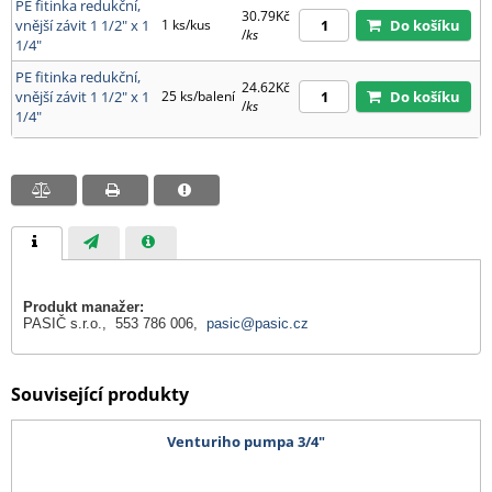
PE fitinka redukční,
30.79Kč
vnější závit 1 1/2" x 1
1 ks/kus
Do košíku
/
ks
1/4"
PE fitinka redukční,
24.62Kč
vnější závit 1 1/2" x 1
25 ks/balení
Do košíku
/
ks
1/4"
Produkt manažer:
PASIČ s.r.o., 553 786 006,
pasic@pasic.cz
Související produkty
Venturiho pumpa 3/4"