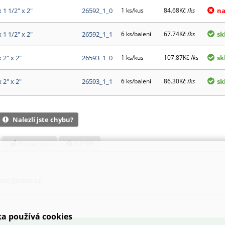
x 1 1/2" x 2"
26592_1_0
1 ks/kus
84.68Kč /
ks
na
x 1 1/2" x 2"
26592_1_1
6 ks/balení
67.74Kč /
ks
sk
x 2" x 2"
26593_1_0
1 ks/kus
107.87Kč /
ks
sk
x 2" x 2"
26593_1_1
6 ks/balení
86.30Kč /
ks
sk
Nalezli jste chybu?
Poslat info
GPSR
asic@pasic.cz
a používá cookies