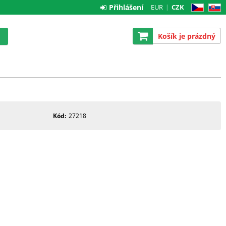
Přihlášení
EUR
CZK
CZ
SK
Košík je prázdný
Kód
27218