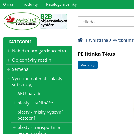
O nás
Produkty
Katalogy a ceníky
Hlavní strana
Výrobní mate
KATEGORIE
Nabídka pro gardencentra
PE fitinka T-kus
Objednávky rostlin
varianty
Semena
Výrobní materiál - plasty,
substráty,...
AKU nářadí
plasty - květináče
plasty - misky výsevní +
pěstební
plasty - transportní a
pěstební plata