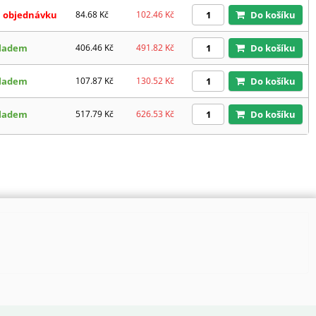
 objednávku
84.68
Kč
102.46
Kč
Do košíku
ladem
406.46
Kč
491.82
Kč
Do košíku
ladem
107.87
Kč
130.52
Kč
Do košíku
ladem
517.79
Kč
626.53
Kč
Do košíku