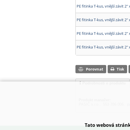
PE fitinka T-kus, vnější závit 2" 
PE fitinka T-kus, vnější závit 2" 
PE fitinka T-kus, vnější závit 2" 
PE fitinka T-kus, vnější závit 2" 
Porovnat
Tisk
Podrobnosti o produktu
Produkt manažer:
PASIČ s.r.o., 553 786 006,
p
Tato webová stránk