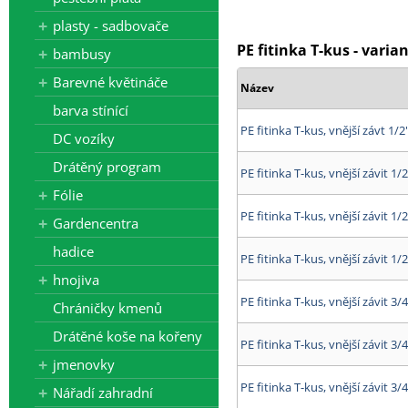
plasty - sadbovače
PE fitinka T-kus - varia
bambusy
Barevné květináče
Název
barva stínící
PE fitinka T-kus, vnější závt 1/2
DC vozíky
Drátěný program
PE fitinka T-kus, vnější závit 1/2
Fólie
PE fitinka T-kus, vnější závit 1/2
Gardencentra
hadice
PE fitinka T-kus, vnější závit 1/2
hnojiva
PE fitinka T-kus, vnější závit 3/4
Chráničky kmenů
Drátěné koše na kořeny
PE fitinka T-kus, vnější závit 3/4
jmenovky
PE fitinka T-kus, vnější závit 3/4
Nářadí zahradní