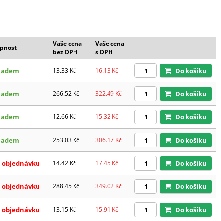
Vaše cena
Vaše cena
pnost
bez DPH
s DPH
ladem
13.33
Kč
16.13
Kč
Do košíku
ladem
266.52
Kč
322.49
Kč
Do košíku
ladem
12.66
Kč
15.32
Kč
Do košíku
ladem
253.03
Kč
306.17
Kč
Do košíku
 objednávku
14.42
Kč
17.45
Kč
Do košíku
 objednávku
288.45
Kč
349.02
Kč
Do košíku
 objednávku
13.15
Kč
15.91
Kč
Do košíku