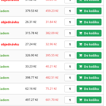
ladem
379.53
Kč
459.23
Kč
Do košíku
 objednávku
26.31
Kč
31.84
Kč
Do košíku
ladem
315.78
Kč
382.09
Kč
Do košíku
 objednávku
27.24
Kč
32.96
Kč
Do košíku
ladem
326.90
Kč
395.55
Kč
Do košíku
ladem
33.23
Kč
40.21
Kč
Do košíku
ladem
398.77
Kč
482.51
Kč
Do košíku
ladem
62.16
Kč
75.21
Kč
Do košíku
ladem
497.27
Kč
601.70
Kč
Do košíku