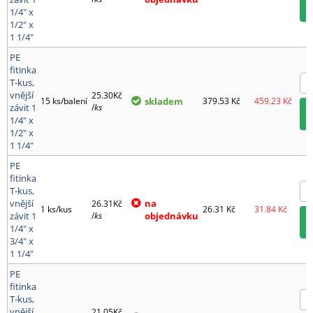
1/4" x
1/2" x
1 1/4"
PE
fitinka
T-kus,
vnější
25.30Kč
15 ks/balení
skladem
379.53
Kč
459.23
Kč
závit 1
/
ks
1/4" x
1/2" x
1 1/4"
PE
fitinka
T-kus,
vnější
na
26.31Kč
1 ks/kus
26.31
Kč
31.84
Kč
závit 1
/
ks
objednávku
1/4" x
3/4" x
1 1/4"
PE
fitinka
T-kus,
vnější
21.05Kč