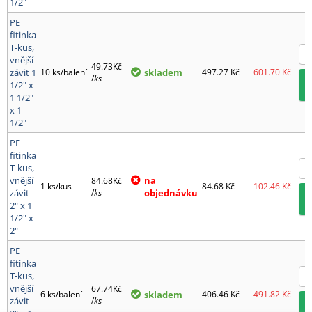
1/2"
PE
fitinka
T-kus,
vnější
49.73Kč
závit 1
10 ks/balení
skladem
497.27
Kč
601.70
Kč
/
ks
1/2" x
1 1/2"
x 1
1/2"
PE
fitinka
T-kus,
vnější
na
84.68Kč
1 ks/kus
84.68
Kč
102.46
Kč
závit
/
ks
objednávku
2" x 1
1/2" x
2"
PE
fitinka
T-kus,
vnější
67.74Kč
6 ks/balení
skladem
406.46
Kč
491.82
Kč
závit
/
ks