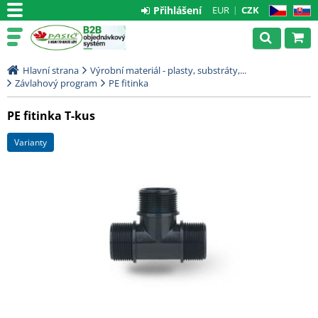
Přihlášení
EUR
CZK
CZ
SK
Hlavní strana
Výrobní materiál - plasty, substráty,...
Závlahový program
PE fitinka
PE fitinka T-kus
varianty