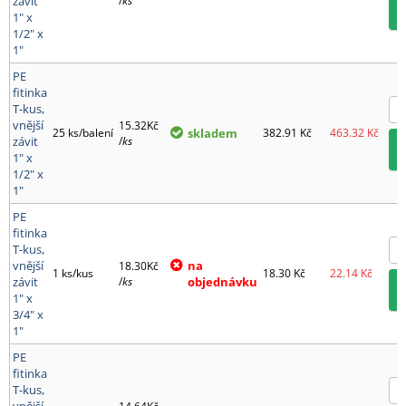
závit
/
ks
1" x
1/2" x
1"
PE
fitinka
T-kus,
vnější
15.32Kč
25 ks/balení
skladem
382.91
Kč
463.32
Kč
závit
/
ks
1" x
1/2" x
1"
PE
fitinka
T-kus,
vnější
na
18.30Kč
1 ks/kus
18.30
Kč
22.14
Kč
závit
/
ks
objednávku
1" x
3/4" x
1"
PE
fitinka
T-kus,