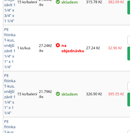
15 ks/balení
skladem
315.78
Kč
382.09
Kč
závit 1
/
ks
1/4" x
3/4" x
1 1/4"
PE
fitinka
T-kus,
vnější
na
27.24Kč
1 ks/kus
27.24
Kč
32.96
Kč
závit 1
/
ks
objednávku
1/4" x
1" x 1
1/4"
PE
fitinka
T-kus,
vnější
21.79Kč
15 ks/balení
skladem
326.90
Kč
395.55
Kč
závit 1
/
ks
1/4" x
1" x 1
1/4"
PE
fitinka
T-kus,