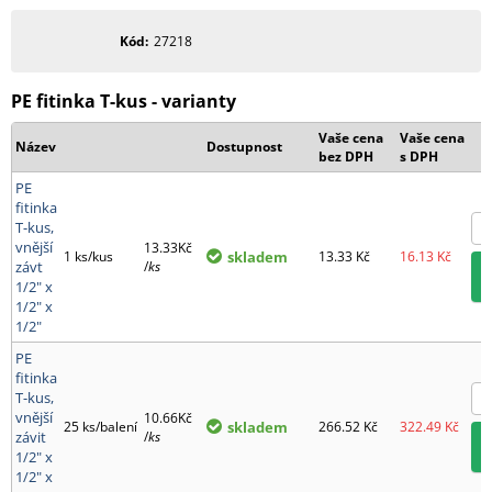
Kód
27218
PE fitinka T-kus - varianty
Vaše cena
Vaše cena
Název
Dostupnost
bez DPH
s DPH
PE
fitinka
T-kus,
vnější
13.33Kč
1 ks/kus
skladem
13.33
Kč
16.13
Kč
závt
/
ks
1/2" x
1/2" x
1/2"
PE
fitinka
T-kus,
vnější
10.66Kč
25 ks/balení
skladem
266.52
Kč
322.49
Kč
závit
/
ks
1/2" x
1/2" x