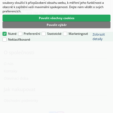
soubory sloužící k přizpůsobení obsahu webu, k měření jeho funkčnosti a
obecně k zajištění vaší maximální spokojenosti. Dejte nám vědět o svých
Produkt manažer:
preferencích.
PASIČ s.r.o., 553 786 006,
pasic@pasic.cz
Povolit všechny cookies
Povolit výběr
Nutné
Preferenční
Statistické
Marketingové
Zobrazit
Technické oddělení: +420 553 786 006
detaily
Neklasifikované
O společnosti
O nás
Kontaky
Otevírací doba
Jak nakupovat
Obchodní podmínky