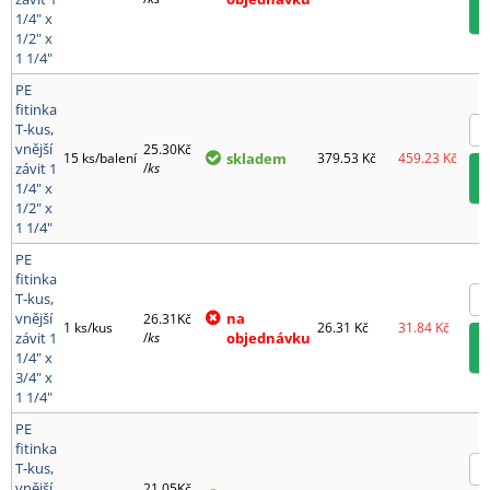
1/4" x
1/2" x
1 1/4"
PE
fitinka
T-kus,
vnější
25.30Kč
15 ks/balení
skladem
379.53
Kč
459.23
Kč
závit 1
/
ks
1/4" x
1/2" x
1 1/4"
PE
fitinka
T-kus,
vnější
na
26.31Kč
1 ks/kus
26.31
Kč
31.84
Kč
závit 1
/
ks
objednávku
1/4" x
3/4" x
1 1/4"
PE
fitinka
T-kus,
vnější
21.05Kč