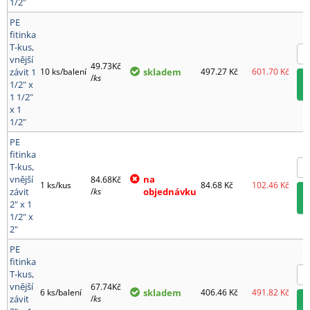
1/2"
PE
fitinka
T-kus,
vnější
49.73Kč
závit 1
10 ks/balení
skladem
497.27
Kč
601.70
Kč
/
ks
1/2" x
1 1/2"
x 1
1/2"
PE
fitinka
T-kus,
vnější
na
84.68Kč
1 ks/kus
84.68
Kč
102.46
Kč
závit
/
ks
objednávku
2" x 1
1/2" x
2"
PE
fitinka
T-kus,
vnější
67.74Kč
6 ks/balení
skladem
406.46
Kč
491.82
Kč
závit
/
ks