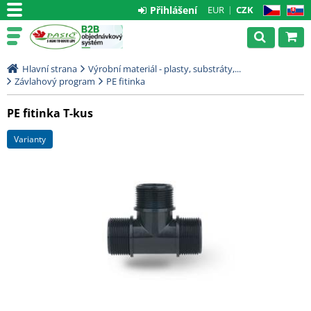
Přihlášení
EUR
CZK
CZ
SK
Hlavní strana
Výrobní materiál - plasty, substráty,...
Závlahový program
PE fitinka
PE fitinka T-kus
varianty