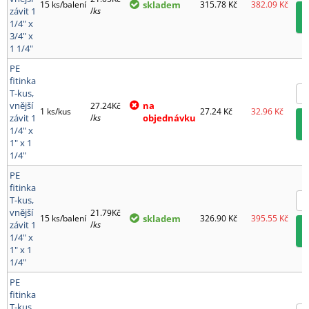
15 ks/balení
skladem
315.78
Kč
382.09
Kč
závit 1
/
ks
1/4" x
3/4" x
1 1/4"
PE
fitinka
T-kus,
vnější
na
27.24Kč
1 ks/kus
27.24
Kč
32.96
Kč
závit 1
/
ks
objednávku
1/4" x
1" x 1
1/4"
PE
fitinka
T-kus,
vnější
21.79Kč
15 ks/balení
skladem
326.90
Kč
395.55
Kč
závit 1
/
ks
1/4" x
1" x 1
1/4"
PE
fitinka
T-kus,