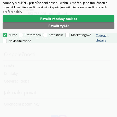
soubory sloužící k přizpůsobení obsahu webu, k měření jeho funkčnosti a
obecně k zajištění vaší maximální spokojenosti. Dejte nám vědět o svých
Produkt manažer:
preferencích.
PASIČ s.r.o., 553 786 006,
pasic@pasic.cz
Povolit všechny cookies
Povolit výběr
Nutné
Preferenční
Statistické
Marketingové
Zobrazit
Technické oddělení: +420 553 786 006
detaily
Neklasifikované
O společnosti
O nás
Kontaky
Otevírací doba
Jak nakupovat
Obchodní podmínky