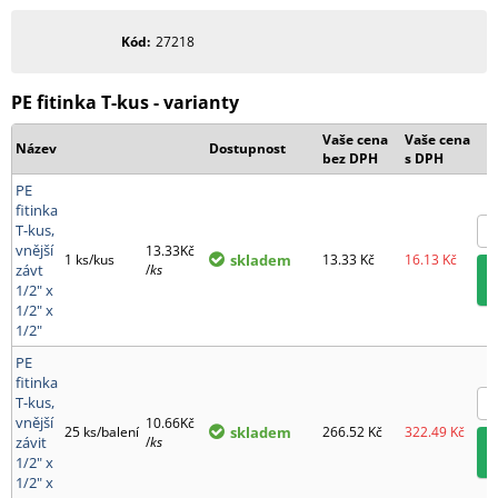
Kód
27218
PE fitinka T-kus - varianty
Vaše cena
Vaše cena
Název
Dostupnost
bez DPH
s DPH
PE
fitinka
T-kus,
vnější
13.33Kč
1 ks/kus
skladem
13.33
Kč
16.13
Kč
závt
/
ks
1/2" x
1/2" x
1/2"
PE
fitinka
T-kus,
vnější
10.66Kč
25 ks/balení
skladem
266.52
Kč
322.49
Kč
závit
/
ks
1/2" x
1/2" x