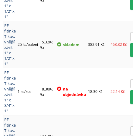
závit
/
ks
1" x
1/2" x
1"
PE
fitinka
T-kus,
vnější
15.32Kč
25 ks/balení
skladem
382.91
Kč
463.32
Kč
závit
/
ks
1" x
1/2" x
1"
PE
fitinka
T-kus,
vnější
na
18.30Kč
1 ks/kus
18.30
Kč
22.14
Kč
závit
/
ks
objednávku
1" x
3/4" x
1"
PE
fitinka
T-kus,