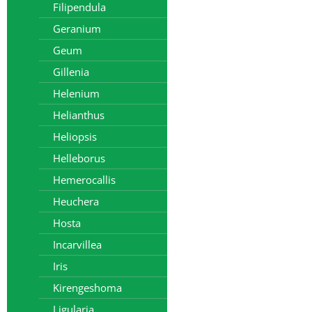
Filipendula
Geranium
Geum
Gillenia
Helenium
Helianthus
Heliopsis
Helleborus
Hemerocallis
Heuchera
Hosta
Incarvillea
Iris
Kirengeshoma
Ligularia