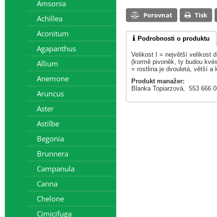
Amsonia
Porovnat
Tisk
Achillea
Aconitum
Podrobnosti o produktu
Agapanthus
Velikost I = největší velikost
(kormě pivoněk, ty budou kvést
Allium
= rostlina je dvouletá, větší a 
Anemone
Produkt manažer:
Blanka Topiarzová, 553 666 
Aruncus
Aster
Astilbe
Begonia
Brunnera
Campanula
Canna
Chelone
Cimicifuga