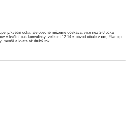
 2-3 pupeny/květní očka, ale obecně můžeme očekávat více než 2-3 očka
ow = květní puk konvalinky, velikost 12-14 = obvod cibule v cm, Flwr pip
isty, menší a kvete až druhý rok.