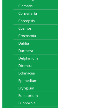
Clematis
Convallaria
Coreopsis
Cosmos
Crocosmia
Dahlia
Darmera
Delphinium
Dicentra
Echinacea
Epimedium
Eryngium
Eupatorium
Euphorbia