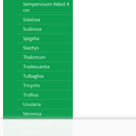
Sempervivum Kébol 4
cm
Sidalcea
Scabiosa
Spigelia
Stachys
Thalictrum
Tradescantia
Tulbaghia
Tricyrtis
Trollius
Uvularia
Veronica
Veronicastrum
Baptisia