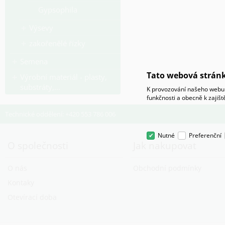
Gypsophila
Výsevy
zakořenělé řízky
Semena
Tato webová stránk
Výrobní materiál - plasty,
substráty,...
K provozování našeho webu 
funkčnosti a obecně k zajiš
Technické oddělení: +420 553 786 006
Nutné
Preferenční
O společnosti
Jak nakupovat
O nás
Obchodní podmínky
Kontaky
Otevírací doba