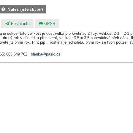
Nalezli jste chybu?
Poslat info
GPSR
 dané sekce, tato velikost je dost velká pro květináč 2 litry, velikost 2-3 =
 druhý rok v důsledku přesazení, velikost 3-5 = 3-5 pupenů/květních oček, fl
kvete již první rok, Plnt pip = rostlina je jednoletá, první rok se tvoří pouze l
065; 603 549 762,
blanka@pasic.cz