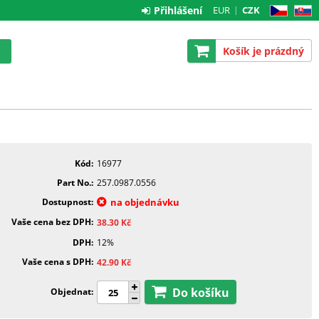
Přihlášení
EUR
CZK
CZ
SK
Košík je prázdný
Kód
16977
Part No.
257.0987.0556
Dostupnost
na objednávku
Vaše cena bez DPH
38.30
Kč
DPH
12%
Vaše cena s DPH
42.90
Kč
Do košíku
Objednat