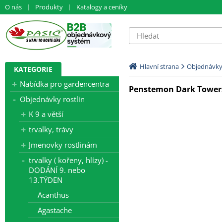
O nás
Produkty
Katalogy a ceníky
Hlavní strana
Objednávky 
KATEGORIE
Nabídka pro gardencentra
Penstemon Dark Towers 
Objednávky rostlin
K 9 a větší
trvalky, trávy
Jmenovky rostlinám
trvalky ( kořeny, hlízy) -
DODÁNÍ 9. nebo
13.TÝDEN
Acanthus
Agastache