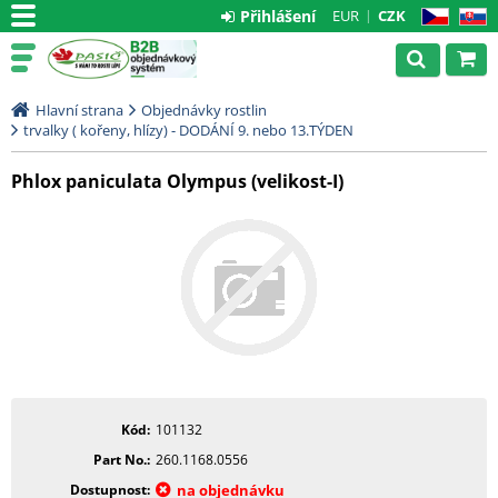
Přihlášení
EUR
CZK
CZ
SK
Hlavní strana
Objednávky rostlin
trvalky ( kořeny, hlízy) - DODÁNÍ 9. nebo 13.TÝDEN
Phlox paniculata Olympus (velikost-I)
Kód
101132
Part No.
260.1168.0556
Dostupnost
na objednávku