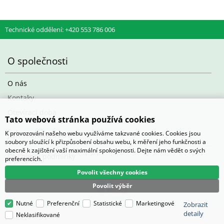
Technické oddělení: +420 553 786 006
O společnosti
O nás
Kontaky
Otevírací doba
Tato webová stránka používá cookies
Jak nakupovat
K provozování našeho webu využíváme takzvané cookies. Cookies jsou
soubory sloužící k přizpůsobení obsahu webu, k měření jeho funkčnosti a
obecně k zajištění vaší maximální spokojenosti. Dejte nám vědět o svých
Obchodní podmínky
preferencích.
Povolit všechny cookies
Povolit výběr
Nutné
Preferenční
Statistické
Marketingové
Zobrazit
detaily
Neklasifikované
Pasič.cz