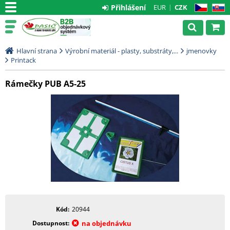
Přihlášení
EUR
CZK
CZ
SK
Hlavní strana
Výrobní materiál - plasty, substráty,...
jmenovky
Printack
Rámečky PUB A5-25
Kód
20944
Dostupnost
na objednávku