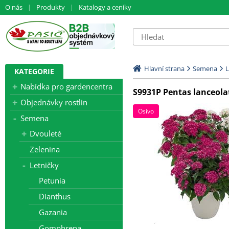
O nás
Produkty
Katalogy a ceníky
Hlavní strana
Semena
L
KATEGORIE
Nabídka pro gardencentra
S9931P Pentas lanceolat
Objednávky rostlin
Osivo
Semena
Dvouleté
Zelenina
Letničky
Petunia
Dianthus
Gazania
Gomphrena