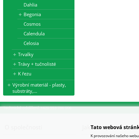
Dahlia
Begonia
Cosmos
Calendula
Celosia
Trvalky
Trávy + tučnolisté
K řezu
Výrobní materiál - plasty,
substráty,...
Technické oddělení: +420 553 786 006
O společnosti
Jak nakupovat
Tato webová stránk
K provozování našeho webu 