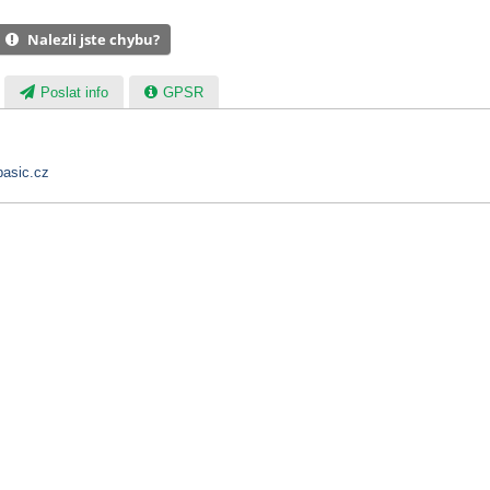
Nalezli jste chybu?
Poslat info
GPSR
asic.cz