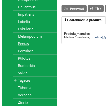
Helianthus
Porovnat
Tisk
Impatiens
Podrobnosti o produktu
Lobelia
Lobularia
Produkt manažer:
Melampodium
Martina Šnajdrová,
martina@p
Pentas
Portulaca
Ptilotus
Rudbeckia
Salvia
Tagetes
Tithonia
Verbena
Zinnia