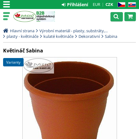
Přihlášení
EUR
CZK
CZ
SK
Hlavní strana
Výrobní materiál - plasty, substráty,...
plasty - květináče
kulaté květináče
Dekorativní
Sabina
Květináč Sabina
varianty