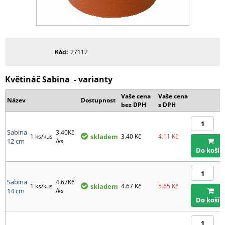
Kód
27112
Květináč Sabina - varianty
Vaše cena
Vaše cena
Název
Dostupnost
bez DPH
s DPH
Sabina
3.40Kč
1 ks/kus
skladem
3.40
Kč
4.11
Kč
12 cm
/
ks
Do košík
Sabina
4.67Kč
1 ks/kus
skladem
4.67
Kč
5.65
Kč
14 cm
/
ks
Do košík