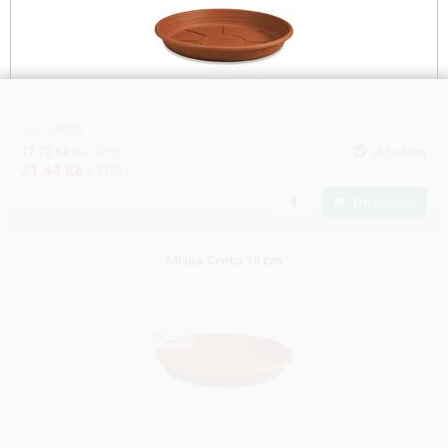
Kód:
20685
17.72
Kč
bez DPH
skladem
21.44
Kč
s DPH
Do košíku
Miska Creta 18 cm