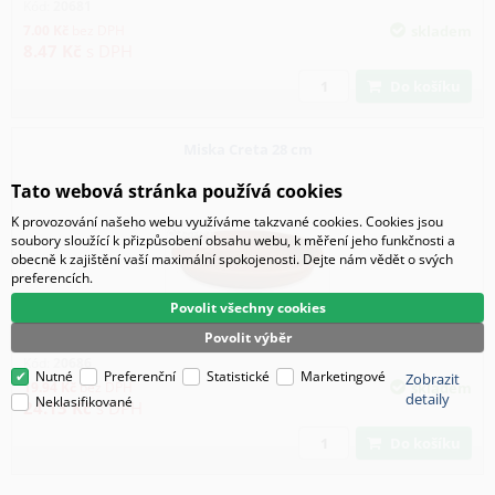
Kód:
20681
7.00
Kč
bez DPH
skladem
8.47
Kč
s DPH
Do košíku
Miska Creta 28 cm
Tato webová stránka používá cookies
K provozování našeho webu využíváme takzvané cookies. Cookies jsou
soubory sloužící k přizpůsobení obsahu webu, k měření jeho funkčnosti a
obecně k zajištění vaší maximální spokojenosti. Dejte nám vědět o svých
preferencích.
Povolit všechny cookies
Povolit výběr
Kód:
20686
Nutné
Preferenční
Statistické
Marketingové
Zobrazit
19.94
Kč
bez DPH
skladem
detaily
Neklasifikované
24.13
Kč
s DPH
Do košíku