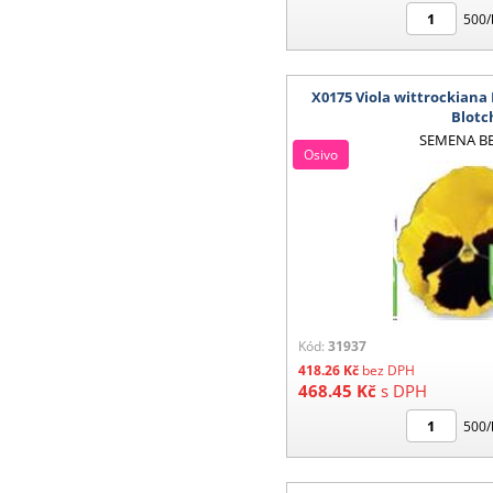
500/
X0175 Viola wittrockiana
Blotc
SEMENA B
Osivo
Kód:
31937
418.26
Kč
bez DPH
468.45
Kč
s DPH
500/