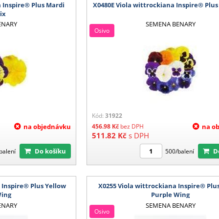
a Inspire® Plus Mardi
X0480E Viola wittrockiana Inspire® Plu
ix
ENARY
SEMENA BENARY
Osivo
Kód:
31922
na objednávku
456.98
Kč
bez DPH
na o
511.82
Kč
s DPH
Do košíku
balení
500/balení
 Inspire® Plus Yellow
X0255 Viola wittrockiana Inspire® Plu
Wing
Purple Wing
ENARY
SEMENA BENARY
Osivo