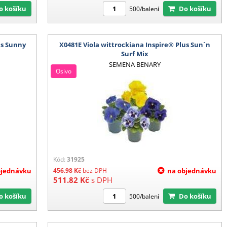
Do košíku
Do košíku
500/balení
us Sunny
X0481E Viola wittrockiana Inspire® Plus Sun´n
Surf Mix
SEMENA BENARY
Osivo
Kód:
31925
bjednávku
456.98
Kč
bez DPH
na objednávku
511.82
Kč
s DPH
Do košíku
Do košíku
500/balení