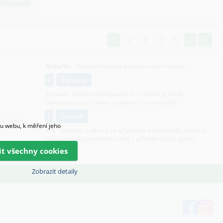
1
2
3
4
5
Body/ks
- bodová hodnota produktu v promoakci;
v
varianty
sestava - sloučení komponent ve virtuální produkt,
(komponenty se mohou prodávat i samostatně)
L
licence
vač skladu
hu webu, k měření jeho
hák - produkt, k němuž se při prodeji automaticky přiřazují
další produkty (například zdroj + přívodní šňůra apod.)
lit všechny cookies
Zobrazit detaily