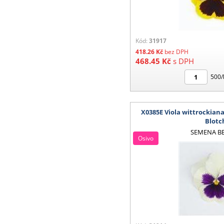
Kód:
31917
418.26
Kč
bez DPH
468.45
Kč
s DPH
500/
X0385E Viola wittrockian
Blotc
SEMENA B
Osivo