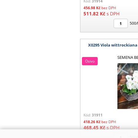
Kód:
31914
456.98
Kč
bez DPH
511.82
Kč
s DPH
500/
X0295 Viola wittrockiana
SEMENA B
Osivo
Kód:
31911
418.26
Kč
bez DPH
468.45
Kč
s DPH
500/