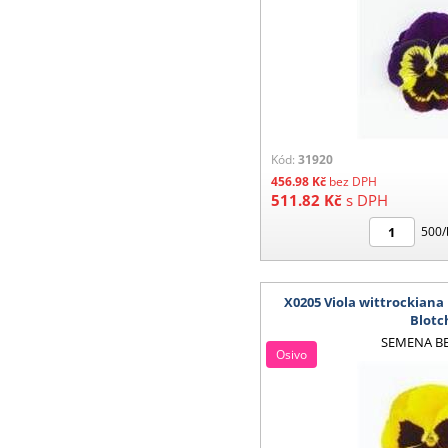
Kód:
31920
456.98
Kč
bez DPH
511.82
Kč
s DPH
500/
X0205 Viola wittrockiana
Blotc
SEMENA B
Osivo