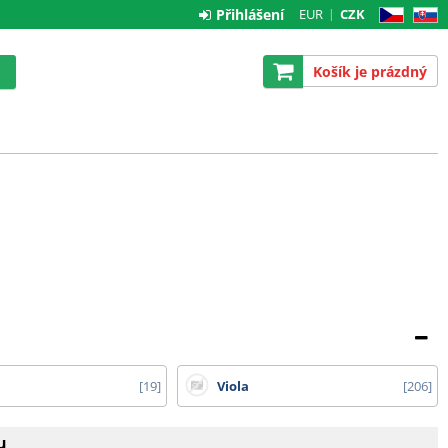
Přihlášení
EUR
CZK
CZ
SK
Košík je prázdný
19
Viola
206
u