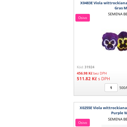
X0483E Viola wittrockian
Gras M
SEMENA B
Osivo
Kód:
31924
456.98
Kč
bez DPH
511.82
Kč
s DPH
500/
X0255E Viola wittrockiana
Purple 
SEMENA B
Osivo