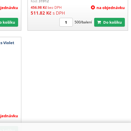
Kód:
31912
bjednávku
456.98
Kč
bez DPH
na objednávku
511.82
Kč
s DPH
Do košíku
Do košíku
500/balení
s Violet
bjednávku
Do košíku