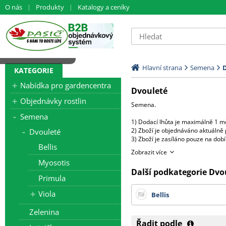
O nás
Produkty
Katalogy a ceníky
Načítám data...
Hlavní strana
Semena
KATEGORIE
Nabídka pro gardencentra
Dvouleté
Objednávky rostlin
Semena.
Semena
1) Dodací lhůta je maximálně 1 mě
2) Zboží je objednáváno aktuálně 
Dvouleté
3) Zboží je zasíláno pouze na do
Bellis
4) U jednotlivých položek jsou uv
Zobrazit více
5) Při objednání více balení od j
Myosotis
( např.objednáte 8 x 250s - fyzic
Další podkategorie Dvo
V případě, že požadujete více sa
Primula
V tom případě bude účtován přípla
Viola
Bellis
Všechny ceny zde uvedené jsou b
Zelenina
Řadit podle