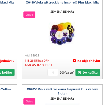
s Maxi Mix
X0480 Viola wittrockiana Inspire® Plus Maxi Mix
SEMENA BENARY
Osivo
Kód:
31921
bjednávku
418.26
Kč
bez DPH
na objednávku
468.45
Kč
s DPH
Do košíku
Do košíku
500/balení
s Yellow
X0205E Viola wittrockiana Inspire® Plus Yellow
Blotch
SEMENA BENARY
Osivo