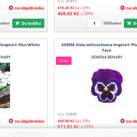
Kód:
31913
na objednávku
418.26
Kč
bez DPH
na o
468.45
Kč
s DPH
Do košíku
balení
500/balení
 Inspire® Plus White
X0355E Viola wittrockiana Inspire® Plu
Face
ENARY
SEMENA BENARY
Osivo
Kód:
31910
na objednávku
456.98
Kč
bez DPH
na o
511.82
Kč
s DPH
Do košíku
balení
500/balení