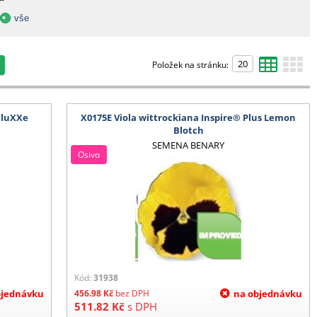
vše
Položek na stránku:
eluXXe
X0175E Viola wittrockiana Inspire® Plus Lemon
Blotch
SEMENA BENARY
Osivo
Kód:
31938
bjednávku
456.98
Kč
bez DPH
na objednávku
511.82
Kč
s DPH