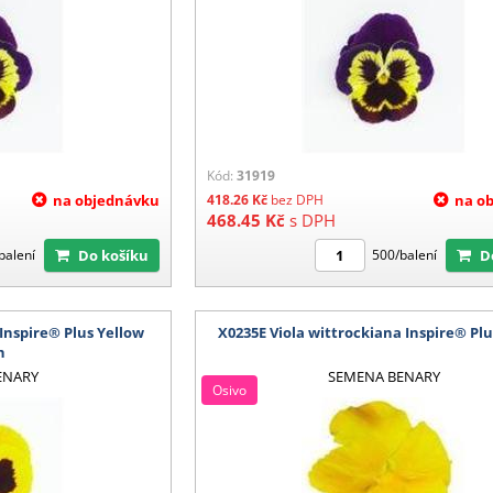
Kód:
31919
na objednávku
418.26
Kč
bez DPH
na o
468.45
Kč
s DPH
Do košíku
balení
500/balení
 Inspire® Plus Yellow
X0235E Viola wittrockiana Inspire® Plu
h
ENARY
SEMENA BENARY
Osivo