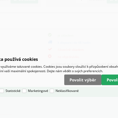
je skladem
k dispozici do 48 hodin
částečně skladem
na objednávku
a používá cookies
po kliknutí na ikony se zobrazí detailní dotazo
využíváme takzvané cookies. Cookies jsou soubory sloužící k přizpůsobení obsa
tění vaší maximální spokojenosti. Dejte nám vědět o svých preferencích.
Povolit výběr
Povo
Statistické
Marketingové
Neklasifikované