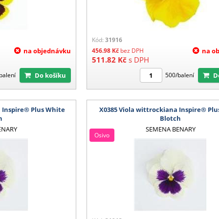
Kód:
31916
na objednávku
456.98
Kč
bez DPH
na o
511.82
Kč
s DPH
Do košíku
balení
500/balení
a Inspire® Plus White
X0385 Viola wittrockiana Inspire® Pl
h
Blotch
ENARY
SEMENA BENARY
Osivo