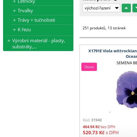
Letničky
Trvalky
Trávy + tučnolisté
251 produktů
13 stránek
K řezu
Výrobní materiál - plasty,
substráty,...
X1791E Viola wittrockia
Ocea
SEMENA B
Osivo
Kód:
31940
464.94
Kč
bez DPH
520.73
Kč
s DPH