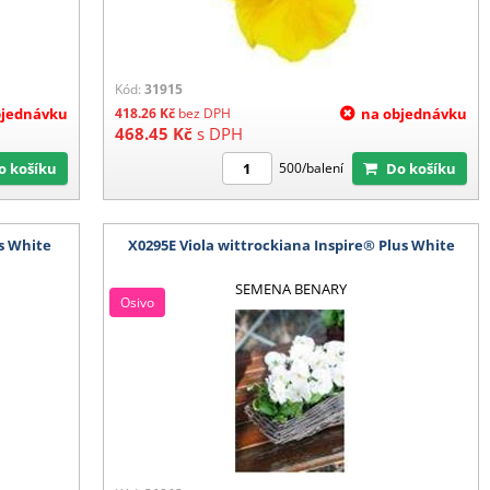
Kód:
31915
bjednávku
418.26
Kč
bez DPH
na objednávku
468.45
Kč
s DPH
Do košíku
Do košíku
500/balení
us White
X0295E Viola wittrockiana Inspire® Plus White
SEMENA BENARY
Osivo