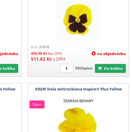
Kód:
31918
bjednávku
456.98
Kč
bez DPH
na objednávku
511.82
Kč
s DPH
Do košíku
Do košíku
500/balení
s Yellow
X0235 Viola wittrockiana Inspire® Plus Yellow
SEMENA BENARY
Osivo