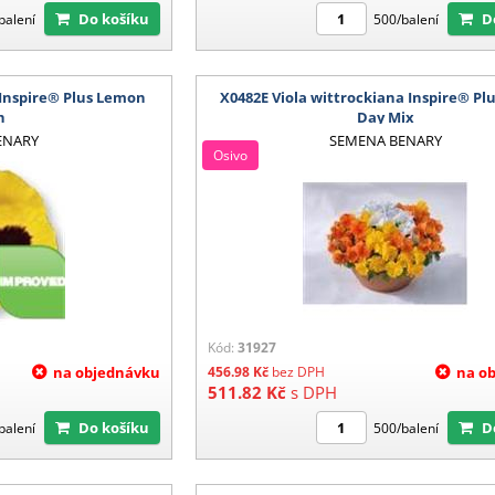
Do košíku
balení
500/balení
 Inspire® Plus Lemon
X0482E Viola wittrockiana Inspire® Pl
h
Day Mix
ENARY
SEMENA BENARY
Osivo
Kód:
31927
na objednávku
456.98
Kč
bez DPH
na o
511.82
Kč
s DPH
Do košíku
balení
500/balení