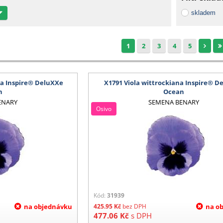
skladem
1
2
3
4
5
na Inspire® DeluXXe
X1791 Viola wittrockiana Inspire® D
n
Ocean
ENARY
SEMENA BENARY
Osivo
Kód:
31939
na objednávku
425.95
Kč
bez DPH
na o
477.06
Kč
s DPH