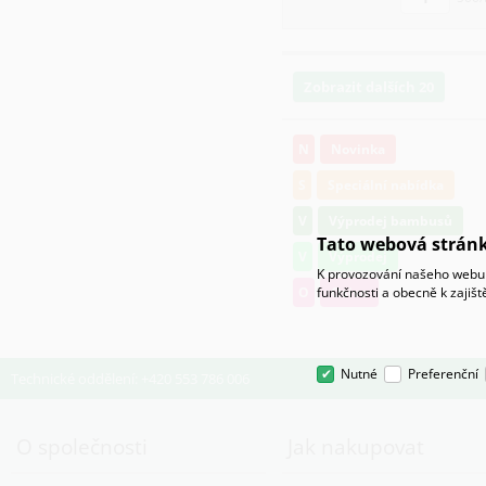
Zobrazit dalších 20
N
Novinka
S
Speciální nabídka
V
Výprodej bambusů
Tato webová stránk
V
Výprodej
K provozování našeho webu 
funkčnosti a obecně k zajiš
O
Osivo
Nutné
Preferenční
Technické oddělení: +420 553 786 006
O společnosti
Jak nakupovat