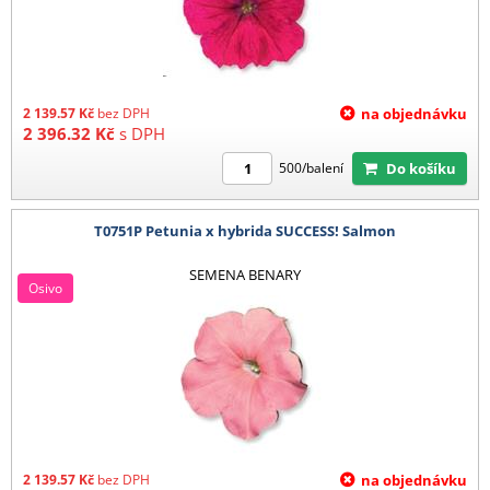
2 139.57
Kč
bez DPH
na objednávku
2 396.32
Kč
s DPH
Do košíku
500/balení
T0751P Petunia x hybrida SUCCESS! Salmon
SEMENA BENARY
Osivo
2 139.57
Kč
bez DPH
na objednávku