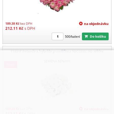
189.38
Kč
bez DPH
na objednávku
212.11
Kč
s DPH
Do košíku
500/balení
T1831P Petunia x hybrida grandiflora SUCCESS! HD White
SEMENA BENARY
Osivo
189.38
Kč
bez DPH
na objednávku
212.11
Kč
s DPH