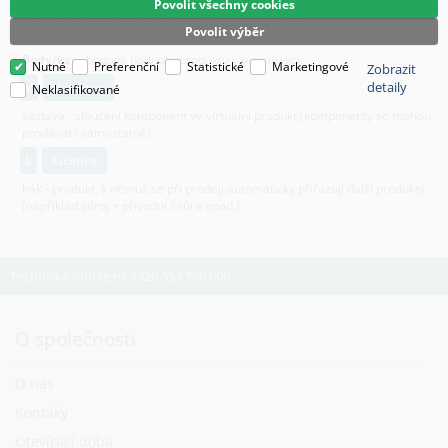
Povolit všechny cookies
po kliknutí na ikony se zobrazí detailní dotazovač skladu
Povolit výběr
Body/ks
- bodová hodnota produktu v promoakci;
Nutné
Preferenční
Statistické
Marketingové
Zobrazit
detaily
v
varianty
Neklasifikované
sestava - sloučení komponent ve virtuální produkt,(komponenty se mohou
prodávat i samostatně)
L
licence
hák - produkt, k němuž se při prodeji automaticky přiřazují další produkty
(například zdroj + přívodní šňůra apod.)
Technické oddělení: +420 553 786 006
O společnosti
O nás
Kontaky
Otevírací doba