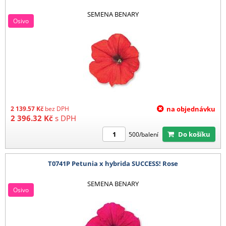
SEMENA BENARY
Osivo
2 139.57
Kč
bez DPH
na objednávku
2 396.32
Kč
s DPH
Do košíku
500/balení
T0741P Petunia x hybrida SUCCESS! Rose
SEMENA BENARY
Osivo