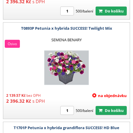
2 396.32
Kč
s DPH
Do košíku
500/balení
T0893P Petunia x hybrida SUCCESS! Twilight Mix
SEMENA BENARY
Osivo
2 139.57
Kč
bez DPH
na objednávku
2 396.32
Kč
s DPH
Do košíku
500/balení
T1701P Petunia x hybrida grandiflora SUCCESS! HD Blue