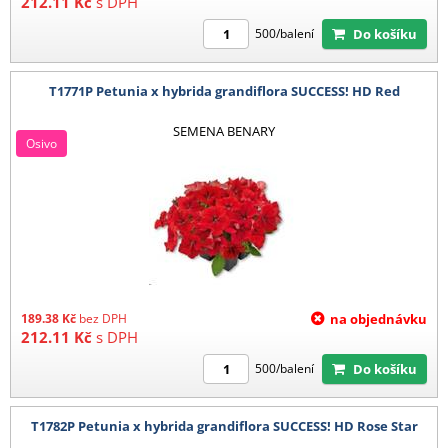
212.11
Kč
s DPH
Do košíku
500/balení
T1771P Petunia x hybrida grandiflora SUCCESS! HD Red
SEMENA BENARY
Osivo
189.38
Kč
bez DPH
na objednávku
212.11
Kč
s DPH
Do košíku
500/balení
T1782P Petunia x hybrida grandiflora SUCCESS! HD Rose Star