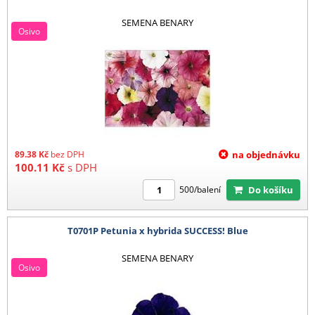
SEMENA BENARY
Osivo
89.38
Kč
bez DPH
na objednávku
100.11
Kč
s DPH
Do košíku
500/balení
T0701P Petunia x hybrida SUCCESS! Blue
SEMENA BENARY
Osivo