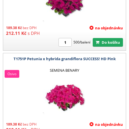
189.38
Kč
bez DPH
na objednávku
212.11
Kč
s DPH
Do košíku
500/balení
T1751P Petunia x hybrida grandiflora SUCCESS! HD Pink
SEMENA BENARY
Osivo
189.38
Kč
bez DPH
na objednávku