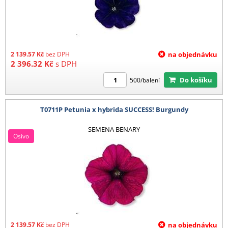
2 139.57
Kč
bez DPH
na objednávku
2 396.32
Kč
s DPH
Do košíku
500/balení
T0711P Petunia x hybrida SUCCESS! Burgundy
SEMENA BENARY
Osivo
2 139.57
Kč
bez DPH
na objednávku