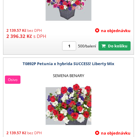
2 139.57
Kč
bez DPH
na objednávku
2 396.32
Kč
s DPH
Do košíku
500/balení
T0892P Petunia x hybrida SUCCESS! Liberty Mix
SEMENA BENARY
Osivo
2 139.57
Kč
bez DPH
na objednávku