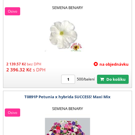
SEMENA BENARY
Osivo
2 139.57
Kč
bez DPH
na objednávku
2 396.32
Kč
s DPH
Do košíku
500/balení
T0891P Petunia x hybrida SUCCESS! Maxi Mix
SEMENA BENARY
Osivo