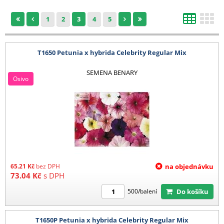
1
2
3
4
5
T1650 Petunia x hybrida Celebrity Regular Mix
SEMENA BENARY
Osivo
65.21
Kč
bez DPH
na objednávku
73.04
Kč
s DPH
Do košíku
500/balení
T1650P Petunia x hybrida Celebrity Regular Mix