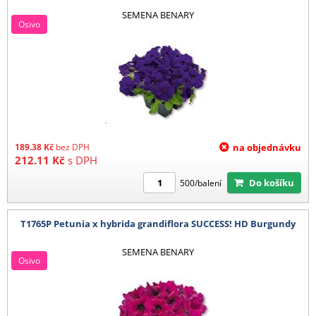
SEMENA BENARY
Osivo
189.38
Kč
bez DPH
na objednávku
212.11
Kč
s DPH
Do košíku
500/balení
T1765P Petunia x hybrida grandiflora SUCCESS! HD Burgundy
SEMENA BENARY
Osivo