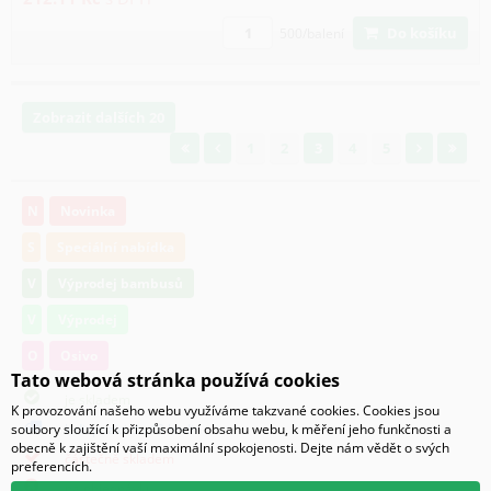
Do košíku
500/balení
Zobrazit dalších 20
1
2
3
4
5
N
Novinka
S
Speciální nabídka
V
Výprodej bambusů
V
Výprodej
O
Osivo
Tato webová stránka používá cookies
je skladem
K provozování našeho webu využíváme takzvané cookies. Cookies jsou
k dispozici do 48 hodin
soubory sloužící k přizpůsobení obsahu webu, k měření jeho funkčnosti a
obecně k zajištění vaší maximální spokojenosti. Dejte nám vědět o svých
částečně skladem
preferencích.
na objednávku