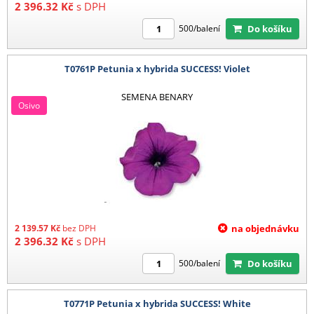
2 396.32
Kč
s DPH
Do košíku
500/balení
T0761P Petunia x hybrida SUCCESS! Violet
SEMENA BENARY
Osivo
2 139.57
Kč
bez DPH
na objednávku
2 396.32
Kč
s DPH
Do košíku
500/balení
T0771P Petunia x hybrida SUCCESS! White