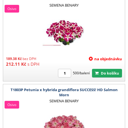
SEMENA BENARY
Osivo
189.38
Kč
bez DPH
na objednávku
212.11
Kč
s DPH
Do košíku
500/balení
T1803P Petunia x hybrida grandiflora SUCCESS! HD Salmon
Morn
SEMENA BENARY
Osivo