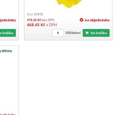
Kód:
31915
bjednávku
418.26
Kč
bez DPH
na objednávku
468.45
Kč
s DPH
Do košíku
Do košíku
500/balení
us White
bjednávku