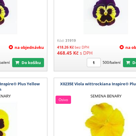
Kód:
31919
na objednávku
418.26
Kč
bez DPH
na o
468.45
Kč
s DPH
Do košíku
balení
500/balení
 Inspire® Plus Yellow
X0235E Viola wittrockiana Inspire® Plu
h
ENARY
SEMENA BENARY
Osivo