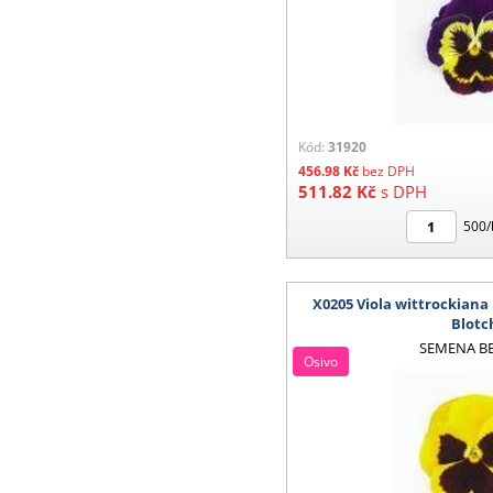
Kód:
31920
456.98
Kč
bez DPH
511.82
Kč
s DPH
500/
X0205 Viola wittrockiana
Blotc
SEMENA B
Osivo