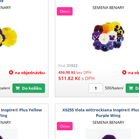
ix
ENARY
SEMENA BENARY
Osivo
Kód:
31922
na objednávku
456.98
Kč
bez DPH
na o
511.82
Kč
s DPH
Do košíku
balení
500/balení
 Inspire® Plus Yellow
X0255 Viola wittrockiana Inspire® Plu
Wing
Purple Wing
ENARY
SEMENA BENARY
Osivo