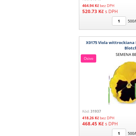
464.94
Kč
bez DPH
520.73
Kč
s DPH
500/
X0175 Viola wittrockiana
Blotc
SEMENA B
Osivo
Kód:
31937
418.26
Kč
bez DPH
468.45
Kč
s DPH
500/