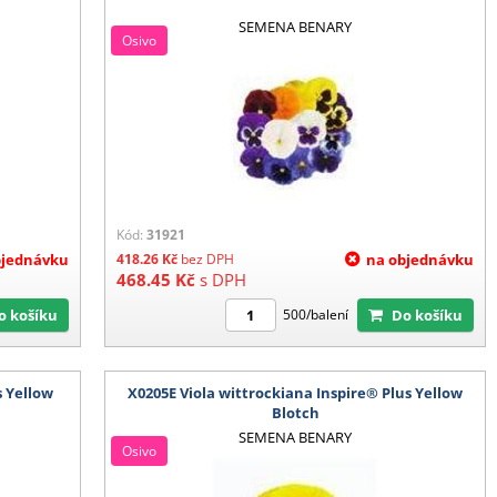
SEMENA BENARY
Osivo
Kód:
31921
bjednávku
418.26
Kč
bez DPH
na objednávku
468.45
Kč
s DPH
Do košíku
Do košíku
500/balení
s Yellow
X0205E Viola wittrockiana Inspire® Plus Yellow
Blotch
SEMENA BENARY
Osivo