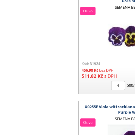
Gras M
SEMENA B
Osivo
Kód:
31924
456.98
Kč
bez DPH
511.82
Kč
s DPH
500/
X0255E Viola wittrockiana
Purple 
SEMENA B
Osivo