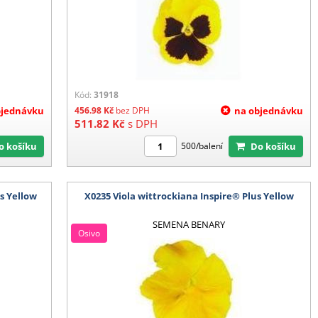
Kód:
31918
bjednávku
456.98
Kč
bez DPH
na objednávku
511.82
Kč
s DPH
Do košíku
Do košíku
500/balení
s Yellow
X0235 Viola wittrockiana Inspire® Plus Yellow
SEMENA BENARY
Osivo