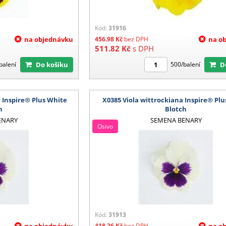
Kód:
31916
na objednávku
456.98
Kč
bez DPH
na o
511.82
Kč
s DPH
Do košíku
balení
500/balení
a Inspire® Plus White
X0385 Viola wittrockiana Inspire® Pl
h
Blotch
ENARY
SEMENA BENARY
Osivo
Kód:
31913
na objednávku
418.26
Kč
bez DPH
na o