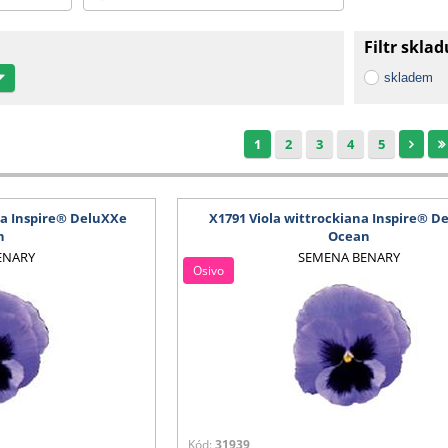
Filtr sklad
skladem
1
2
3
4
5
na Inspire® DeluXXe
X1791 Viola wittrockiana Inspire® D
n
Ocean
ENARY
SEMENA BENARY
Osivo
Kód:
31939