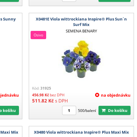
us Sunny
X0481E Viola wittrockiana Inspire® Plus Sun´n
Surf Mix
SEMENA BENARY
Osivo
Kód:
31925
bjednávku
456.98
Kč
bez DPH
na objednávku
511.82
Kč
s DPH
Do košíku
Do košíku
500/balení
s Maxi Mix
X0480 Viola wittrockiana Inspire® Plus Maxi Mix