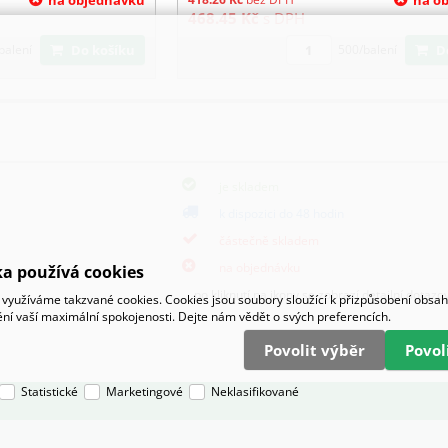
468.45
Kč
s DPH
Do košíku
balení
500/balení
je skladem
k dispozici do 48 hodin
částečně skladem
na objednávku
a používá cookies
po kliknutí na ikony se zobrazí detailní dotazo
využíváme takzvané cookies. Cookies jsou soubory sloužící k přizpůsobení obsa
tění vaší maximální spokojenosti. Dejte nám vědět o svých preferencích.
Povolit výběr
Povo
Statistické
Marketingové
Neklasifikované