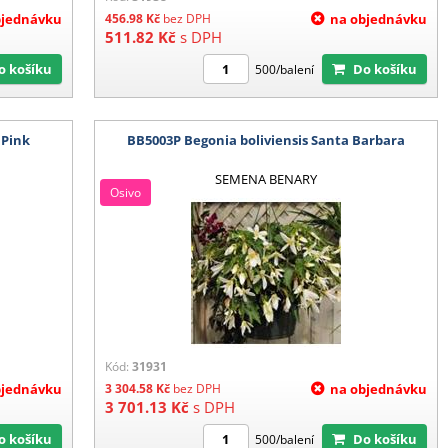
bjednávku
456.98
Kč
bez DPH
na objednávku
511.82
Kč
s DPH
Do košíku
Do košíku
500/balení
 Pink
BB5003P Begonia boliviensis Santa Barbara
SEMENA BENARY
Osivo
Kód:
31931
bjednávku
3 304.58
Kč
bez DPH
na objednávku
3 701.13
Kč
s DPH
Do košíku
Do košíku
500/balení