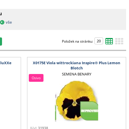
u
vše
Položek na stránku:
eluXXe
X0175E Viola wittrockiana Inspire® Plus Lemon
Blotch
SEMENA BENARY
Osivo
Kód:
31938