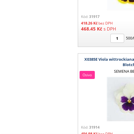
Kód:
31917
418.26
Kč
bez DPH
468.45
Kč
s DPH
500/
X0385E Viola wittrockian
Blotc
SEMENA B
Osivo
Kód:
31914
456.98
Kč
bez DPH