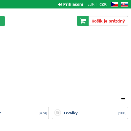
Přihlášení
EUR
CZK
CZ
SK
Košík je prázdný
y
474
Trvalky
106