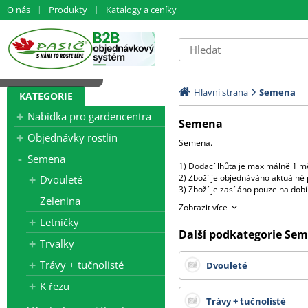
O nás
Produkty
Katalogy a ceníky
Načítám data...
Hlavní strana
Semena
KATEGORIE
Nabídka pro gardencentra
Semena
Objednávky rostlin
Semena.
Semena
1) Dodací lhůta je maximálně 1 mě
2) Zboží je objednáváno aktuálně 
Dvouleté
3) Zboží je zasíláno pouze na do
Zelenina
4) U jednotlivých položek jsou uv
Zobrazit více
5) Při objednání více balení od j
Letničky
( např.objednáte 8 x 250s - fyzic
Další podkategorie Se
V případě, že požadujete více sa
Trvalky
V tom případě bude účtován přípla
Trávy + tučnolisté
Dvouleté
Všechny ceny zde uvedené jsou b
K řezu
Trávy + tučnolisté