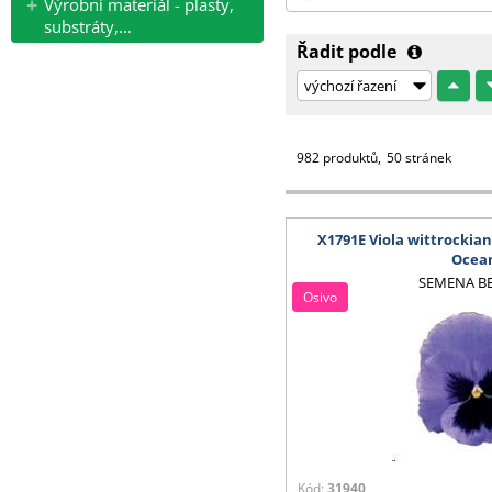
Výrobní materiál - plasty,
substráty,...
Řadit podle
982 produktů
50 stránek
X1791E Viola wittrockia
Ocea
SEMENA B
Osivo
Kód:
31940