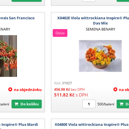
ensis San Francisco
X0482E Viola wittrockiana Inspire® Pl
Day Mix
ENARY
SEMENA BENARY
Osivo
Kód:
31927
na objednávku
456.98
Kč
bez DPH
na o
511.82
Kč
s DPH
Do košíku
balení
500/balení
a Inspire® Plus Mardi
X0480E Viola wittrockiana Inspire® Plu