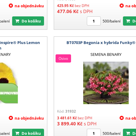
na objednávku
425.95
Kč
bez DPH
na o
477.06
Kč
s DPH
Do košíku
balení
500/balení
 Inspire® Plus Lemon
BT0703P Begonia x hybrida Funky®
h
ENARY
SEMENA BENARY
Osivo
Kód:
31932
na objednávku
3 481.61
Kč
bez DPH
na o
3 899.40
Kč
s DPH
Do košíku
balení
500/balení