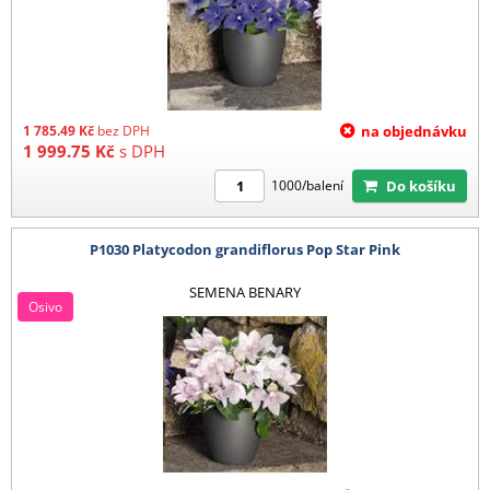
1 785.49
Kč
bez DPH
na objednávku
1 999.75
Kč
s DPH
Do košíku
1000/balení
P1030 Platycodon grandiflorus Pop Star Pink
SEMENA BENARY
Osivo