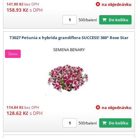
141.90
Kč
bez DPH
na objednávku
158.93
Kč
s DPH
Do košíku
500/balení
T3027 Petunia x hybrida grandiflora SUCCESS! 360° Rose Star
SEMENA BENARY
Osivo
114.84
Kč
bez DPH
na objednávku
128.62
Kč
s DPH
Do košíku
500/balení