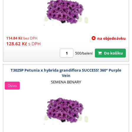
114.84
Kč
bez DPH
na objednávku
128.62
Kč
s DPH
Do košíku
500/balení
T3025P Petunia x hybrida grandiflora SUCCESS! 360° Purple
Vein
SEMENA BENARY
Osivo