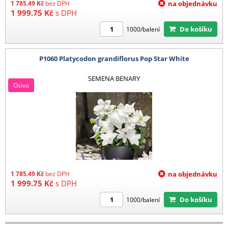
1 785.49
Kč
bez DPH
na objednávku
1 999.75
Kč
s DPH
Do košíku
1000/balení
P1060 Platycodon grandiflorus Pop Star White
SEMENA BENARY
Osivo
1 785.49
Kč
bez DPH
na objednávku
1 999.75
Kč
s DPH
Do košíku
1000/balení