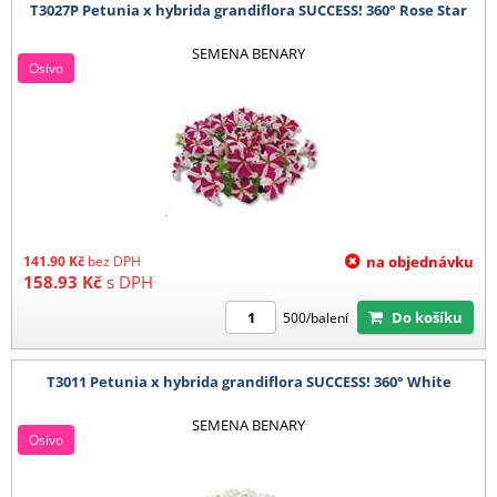
T3027P Petunia x hybrida grandiflora SUCCESS! 360° Rose Star
SEMENA BENARY
Osivo
141.90
Kč
bez DPH
na objednávku
158.93
Kč
s DPH
Do košíku
500/balení
T3011 Petunia x hybrida grandiflora SUCCESS! 360° White
SEMENA BENARY
Osivo