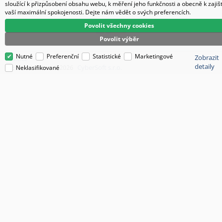
sloužící k přizpůsobení obsahu webu, k měření jeho funkčnosti a obecně k zajiš
vaší maximální spokojenosti. Dejte nám vědět o svých preferencích.
Povolit všechny cookies
Povolit výběr
Nutné
Preferenční
Statistické
Marketingové
Zobrazit
Pasič.cz
detaily
CyberSoft s.r.o.
Technické řešení © 2026
Neklasifikované