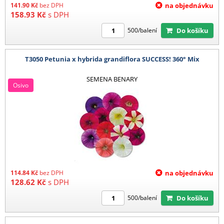
141.90
Kč
bez DPH
na objednávku
158.93
Kč
s DPH
Do košíku
500/balení
T3050 Petunia x hybrida grandiflora SUCCESS! 360° Mix
SEMENA BENARY
Osivo
114.84
Kč
bez DPH
na objednávku
128.62
Kč
s DPH
Do košíku
500/balení