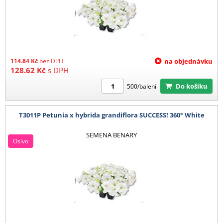
114.84
Kč
bez DPH
na objednávku
128.62
Kč
s DPH
Do košíku
500/balení
T3011P Petunia x hybrida grandiflora SUCCESS! 360° White
SEMENA BENARY
Osivo