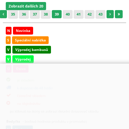
Zobrazit dalších 20
35
36
37
38
39
40
41
42
43
N
Novinka
S
Speciální nabídka
V
Výprodej bambusů
V
Výprodej
O
Osivo
je skladem
k dispozici do 48 hodin
částečně skladem
na objednávku
po kliknutí na ikony se zobrazí detailní dotazovač skladu
Body/ks
- bodová hodnota produktu v promoakci;