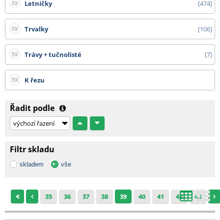
Letničky
474
Trvalky
106
Trávy + tučnolisté
7
K řezu
Řadit podle
Filtr skladu
skladem
vše
35
36
37
38
39
40
41
42
43