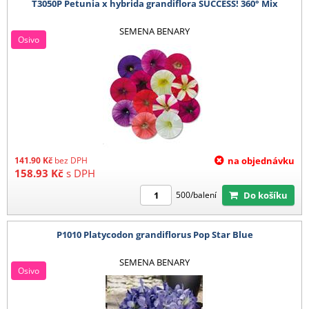
T3050P Petunia x hybrida grandiflora SUCCESS! 360° Mix
SEMENA BENARY
Osivo
141.90
Kč
bez DPH
na objednávku
158.93
Kč
s DPH
Do košíku
500/balení
P1010 Platycodon grandiflorus Pop Star Blue
SEMENA BENARY
Osivo