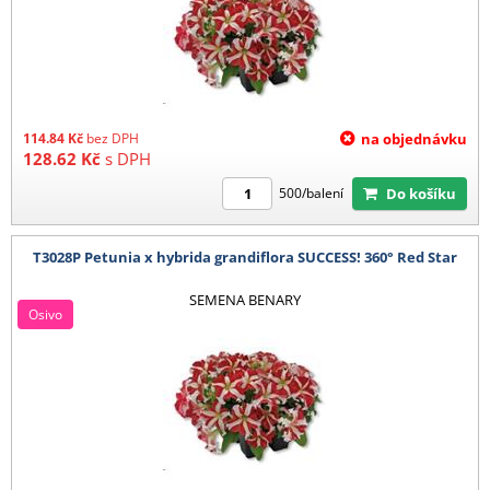
114.84
Kč
bez DPH
na objednávku
128.62
Kč
s DPH
Do košíku
500/balení
T3028P Petunia x hybrida grandiflora SUCCESS! 360° Red Star
SEMENA BENARY
Osivo