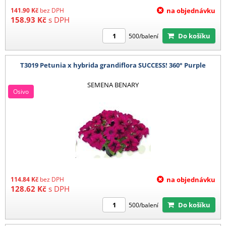
141.90
Kč
bez DPH
na objednávku
158.93
Kč
s DPH
Do košíku
500/balení
T3019 Petunia x hybrida grandiflora SUCCESS! 360° Purple
SEMENA BENARY
Osivo
114.84
Kč
bez DPH
na objednávku
128.62
Kč
s DPH
Do košíku
500/balení