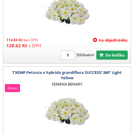
114.84
Kč
bez DPH
na objednávku
128.62
Kč
s DPH
Do košíku
500/balení
T3034P Petunia x hybrida grandiflora SUCCESS! 360° Light
Yellow
SEMENA BENARY
Osivo