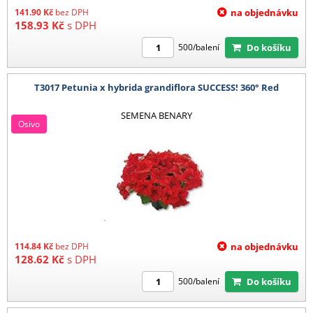
141.90
Kč
bez DPH
na objednávku
158.93
Kč
s DPH
Do košíku
500/balení
T3017 Petunia x hybrida grandiflora SUCCESS! 360° Red
SEMENA BENARY
Osivo
114.84
Kč
bez DPH
na objednávku
128.62
Kč
s DPH
Do košíku
500/balení