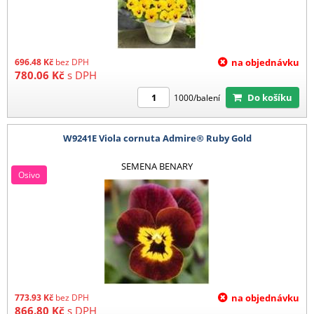
696.48
Kč
bez DPH
na objednávku
780.06
Kč
s DPH
Do košíku
1000/balení
W9241E Viola cornuta Admire® Ruby Gold
SEMENA BENARY
Osivo
773.93
Kč
bez DPH
na objednávku
866.80
Kč
s DPH