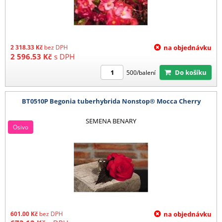
2 318.33
Kč
bez DPH
na objednávku
2 596.53
Kč
s DPH
Do košíku
500/balení
BT0510P Begonia tuberhybrida Nonstop® Mocca Cherry
SEMENA BENARY
Osivo
601.00
Kč
bez DPH
na objednávku