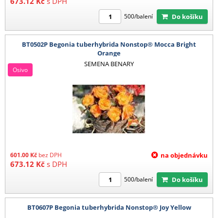
673.12
Kč
s DPH
Do košíku
500/balení
BT0502P Begonia tuberhybrida Nonstop® Mocca Bright
Orange
SEMENA BENARY
Osivo
601.00
Kč
bez DPH
na objednávku
673.12
Kč
s DPH
Do košíku
500/balení
BT0607P Begonia tuberhybrida Nonstop® Joy Yellow