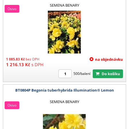
SEMENA BENARY
Osivo
1 085.83
Kč
bez DPH
na objednávku
1 216.13
Kč
s DPH
Do košíku
500/balení
BT0804P Begonia tuberhybrida Illumination® Lemon
SEMENA BENARY
Osivo