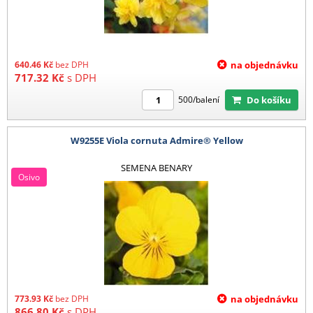
640.46
Kč
bez DPH
na objednávku
717.32
Kč
s DPH
Do košíku
500/balení
W9255E Viola cornuta Admire® Yellow
SEMENA BENARY
Osivo
773.93
Kč
bez DPH
na objednávku
866.80
Kč
s DPH