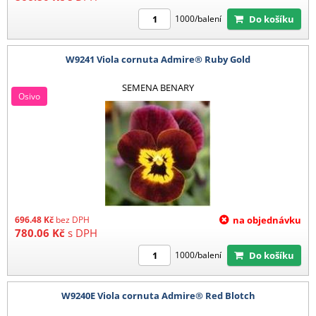
Do košíku
1000/balení
W9241 Viola cornuta Admire® Ruby Gold
SEMENA BENARY
Osivo
696.48
Kč
bez DPH
na objednávku
780.06
Kč
s DPH
Do košíku
1000/balení
W9240E Viola cornuta Admire® Red Blotch