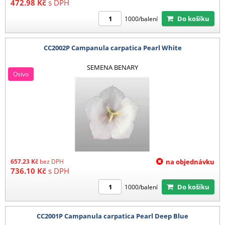
472.98
Kč
s DPH
Do košíku
1000/balení
CC2002P Campanula carpatica Pearl White
SEMENA BENARY
Osivo
657.23
Kč
bez DPH
na objednávku
736.10
Kč
s DPH
Do košíku
1000/balení
CC2001P Campanula carpatica Pearl Deep Blue