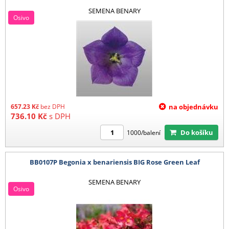
SEMENA BENARY
Osivo
657.23
Kč
bez DPH
na objednávku
736.10
Kč
s DPH
Do košíku
1000/balení
BB0107P Begonia x benariensis BIG Rose Green Leaf
SEMENA BENARY
Osivo