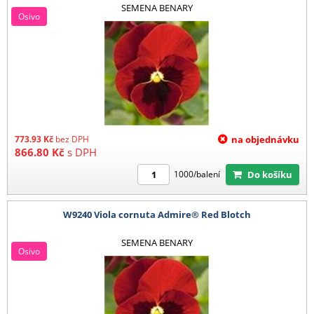
SEMENA BENARY
Osivo
773.93
Kč
bez DPH
na objednávku
866.80
Kč
s DPH
Do košíku
1000/balení
W9240 Viola cornuta Admire® Red Blotch
SEMENA BENARY
Osivo