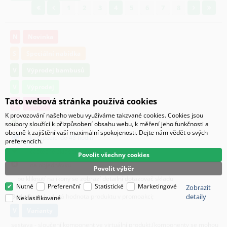
1
2
3
4
5
6
7
8
N
Novinka
S
Speciální nabídka
V
Výprodej bambusů
V
Výprodej
Tato webová stránka používá cookies
O
Osivo
K provozování našeho webu využíváme takzvané cookies. Cookies jsou
je skladem
soubory sloužící k přizpůsobení obsahu webu, k měření jeho funkčnosti a
obecně k zajištění vaší maximální spokojenosti. Dejte nám vědět o svých
k dispozici do 48 hodin
preferencích.
částečně skladem
Povolit všechny cookies
na objednávku
Povolit výběr
po kliknutí na ikony se zobrazí detailní dotazovač skladu
Nutné
Preferenční
Statistické
Marketingové
Zobrazit
Body/ks
- bodová hodnota produktu v promoakci;
detaily
Neklasifikované
v
varianty
sestava - sloučení komponent ve virtuální produkt,(komponenty se mohou