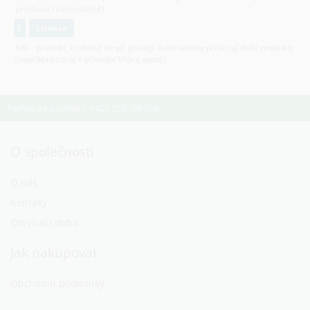
prodávat i samostatně)
L
licence
hák - produkt, k němuž se při prodeji automaticky přiřazují další produkty
(například zdroj + přívodní šňůra apod.)
Technické oddělení: +420 553 786 006
O společnosti
O nás
Kontaky
Otevírací doba
Jak nakupovat
Obchodní podmínky