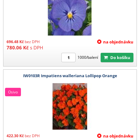
696.48
Kč
bez DPH
na objednávku
780.06
Kč
s DPH
Do košíku
1000/balení
IW0103R Impatiens walleriana Lollipop Orange
Osivo
422.30
Kč
bez DPH
na objednávku