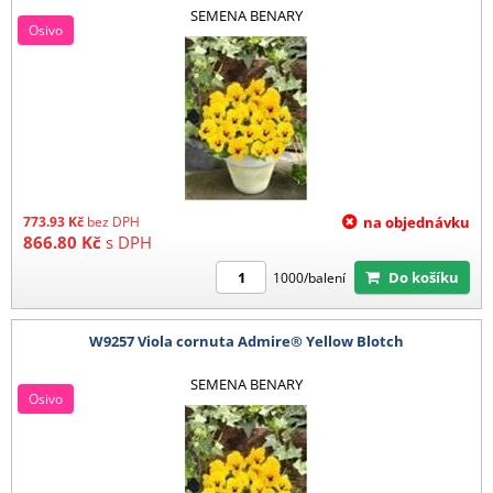
SEMENA BENARY
Osivo
773.93
Kč
bez DPH
na objednávku
866.80
Kč
s DPH
Do košíku
1000/balení
W9257 Viola cornuta Admire® Yellow Blotch
SEMENA BENARY
Osivo