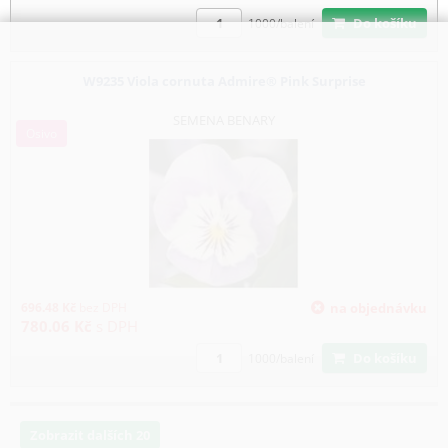
Do košíku
1000/balení
W9235 Viola cornuta Admire® Pink Surprise
SEMENA BENARY
Osivo
696.48
Kč
bez DPH
na objednávku
780.06
Kč
s DPH
Do košíku
1000/balení
Zobrazit dalších 20