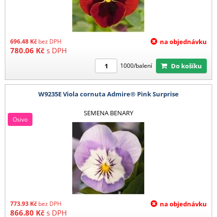
696.48
Kč
bez DPH
na objednávku
780.06
Kč
s DPH
Do košíku
1000/balení
W9235E Viola cornuta Admire® Pink Surprise
SEMENA BENARY
Osivo
773.93
Kč
bez DPH
na objednávku
866.80
Kč
s DPH