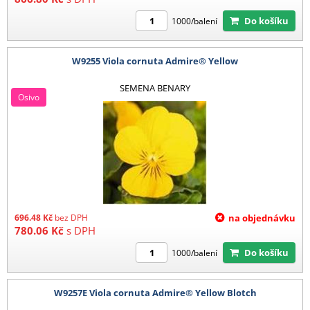
Do košíku
1000/balení
W9255 Viola cornuta Admire® Yellow
SEMENA BENARY
Osivo
696.48
Kč
bez DPH
na objednávku
780.06
Kč
s DPH
Do košíku
1000/balení
W9257E Viola cornuta Admire® Yellow Blotch