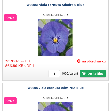
W9208E Viola cornuta Admire® Blue
SEMENA BENARY
Osivo
773.93
Kč
bez DPH
na objednávku
866.80
Kč
s DPH
Do košíku
1000/balení
W9208 Viola cornuta Admire® Blue
SEMENA BENARY
Osivo