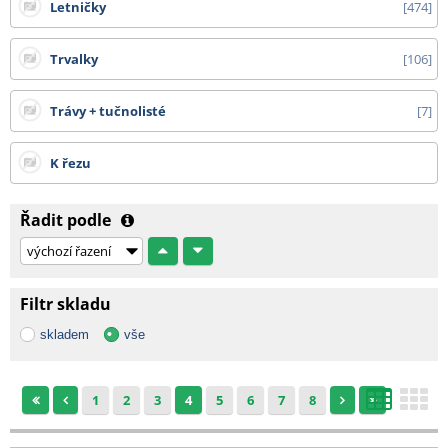
Letničky
474
Trvalky
106
Trávy + tučnolisté
7
K řezu
Řadit podle
Filtr skladu
skladem
vše
1
2
3
4
5
6
7
8