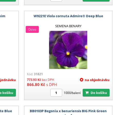
nim
W9221E Viola cornuta Admire® Deep Blue
SEMENA BENARY
Osivo
Kód:
31821
bjednávku
773.93
Kč
bez DPH
na objednávku
866.80
Kč
s DPH
Do košíku
Do košíku
1000/balení
te Blue
BB0103P Begonia x benariensis BIG Pink Green