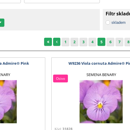
Filtr sklad
skladem
1
2
3
4
5
6
7
8
ta Admire® Pink
W9236 Viola cornuta Admire® Pi
ENARY
SEMENA BENARY
Osivo
Kód:
31828