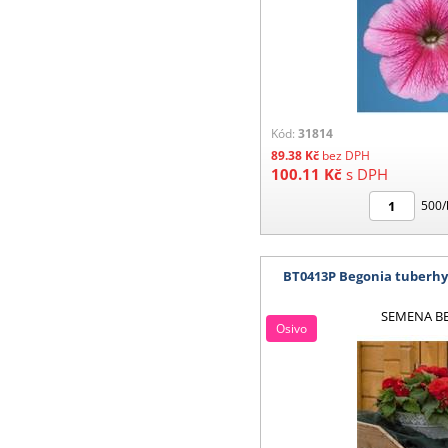
Kód:
31814
89.38
Kč
bez DPH
100.11
Kč
s DPH
500/
BT0413P Begonia tuberh
SEMENA B
Osivo