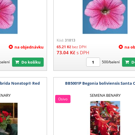
Kód:
31813
na objednávku
65.21
Kč
bez DPH
na o
73.04
Kč
s DPH
Do košíku
balení
500/balení
ybrida Nonstop® Red
BB5001P Begonia boliviensis Santa 
ENARY
SEMENA BENARY
Osivo