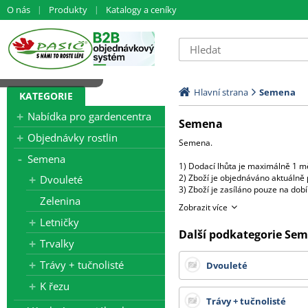
O nás
Produkty
Katalogy a ceníky
Načítám data...
Hlavní strana
Semena
KATEGORIE
Nabídka pro gardencentra
Semena
Objednávky rostlin
Semena.
Semena
1) Dodací lhůta je maximálně 1 mě
2) Zboží je objednáváno aktuálně 
Dvouleté
3) Zboží je zasíláno pouze na do
Zelenina
4) U jednotlivých položek jsou uv
Zobrazit více
5) Při objednání více balení od j
Letničky
( např.objednáte 8 x 250s - fyzic
Další podkategorie Se
V případě, že požadujete více sa
Trvalky
V tom případě bude účtován přípla
Trávy + tučnolisté
Dvouleté
Všechny ceny zde uvedené jsou b
K řezu
Trávy + tučnolisté