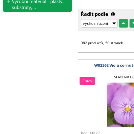
Výrobní materiál - plasty,
substráty,...
Řadit podle
982 produktů
50 stránek
W9236E Viola cornu
SEMENA B
Osivo
Kód:
31829