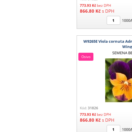
773.93
Kč
bez DPH
866.80
Kč
s DPH
1000/
W9265E Viola cornuta Ad
Win
SEMENA B
Osivo
Kód:
31826
773.93
Kč
bez DPH
866.80
Kč
s DPH
1000/