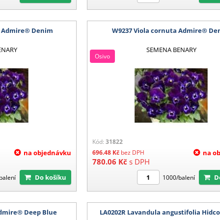
a Admire® Denim
W9237 Viola cornuta Admire® De
ENARY
SEMENA BENARY
Osivo
Kód:
31822
na objednávku
696.48
Kč
bez DPH
na o
780.06
Kč
s DPH
Do košíku
balení
1000/balení
Admire® Deep Blue
LA0202R Lavandula angustifolia Hidco