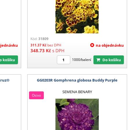
Kód:
31809
bjednávku
311.37
Kč
bez DPH
na objednávku
348.73
Kč
s DPH
Do košíku
Do košíku
1000/balení
Cruz®
GG0203R Gomphrena globosa Buddy Purple
SEMENA BENARY
Osivo