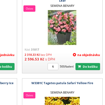
Leaf
SEMENA BENARY
Osivo
Kód:
31817
bjednávku
2 318.33
Kč
bez DPH
na objednávku
2 596.53
Kč
s DPH
Do košíku
Do košíku
500/balení
berry Ice
W3381C Tagetes patula Safari Yellow Fire
SEMENA BENARY
Osivo