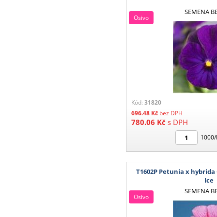
SEMENA B
Osivo
Kód:
31820
696.48
Kč
bez DPH
780.06
Kč
s DPH
1000/
T1602P Petunia x hybrida
Ice
SEMENA B
Osivo