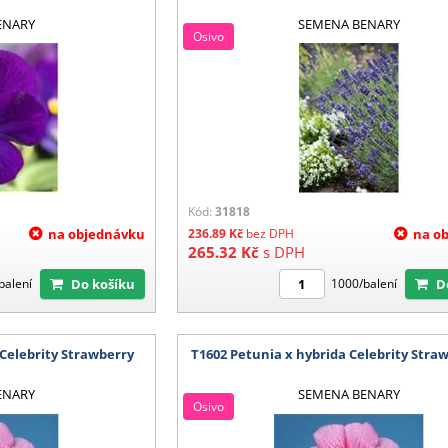
ENARY
SEMENA BENARY
Osivo
Kód:
31818
na objednávku
236.89
Kč
bez DPH
na o
265.32
Kč
s DPH
Do košíku
balení
1000/balení
 Celebrity Strawberry
T1602 Petunia x hybrida Celebrity Straw
ENARY
SEMENA BENARY
Osivo