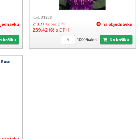
Kód:
31258
bjednávku
213.77
Kč
bez DPH
na objednávku
239.42
Kč
s DPH
Do košíku
Do košíku
1000/balení
 Rose
bjednávku