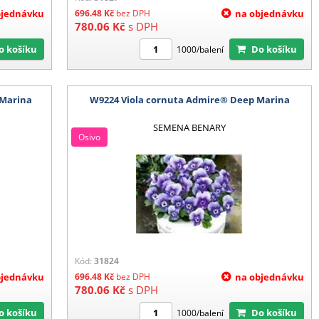
bjednávku
696.48
Kč
bez DPH
na objednávku
780.06
Kč
s DPH
Do košíku
Do košíku
1000/balení
 Marina
W9224 Viola cornuta Admire® Deep Marina
SEMENA BENARY
Osivo
Kód:
31824
bjednávku
696.48
Kč
bez DPH
na objednávku
780.06
Kč
s DPH
Do košíku
Do košíku
1000/balení