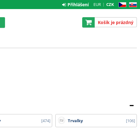
Přihlášení
EUR
CZK
CZ
SK
Košík je prázdný
y
474
Trvalky
106