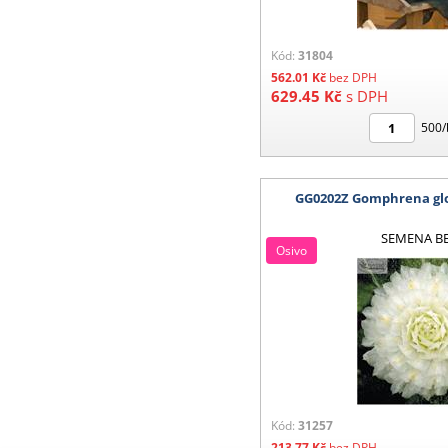
Kód:
31804
562.01
Kč
bez DPH
629.45
Kč
s DPH
500/
GG0202Z Gomphrena gl
SEMENA B
Osivo
Kód:
31257
213.77
Kč
bez DPH