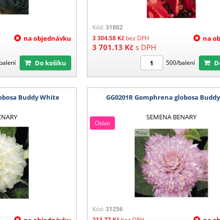
Kód:
31802
na objednávku
3 304.58
Kč
bez DPH
na o
3 701.13
Kč
s DPH
Do košíku
balení
500/balení
obosa Buddy White
GG0201R Gomphrena globosa Buddy
ENARY
SEMENA BENARY
Osivo
Kód:
31256
na objednávku
213.77
Kč
bez DPH
na o