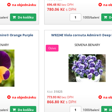
na objednávku
696.48
Kč
bez DPH
na o
780.06
Kč
s DPH
Do košíku
balení
1000/balení
mire® Orange Purple
W9224E Viola cornuta Admire® Deep
g
ENARY
SEMENA BENARY
Osivo
Kód:
31825
na objednávku
773.93
Kč
bez DPH
na o
866.80
Kč
s DPH
Do košíku
balení
1000/balení