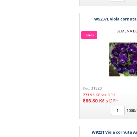
W9237E Viola cornut
SEMENA B
Osivo
Kód:
31823
773.93
Kč
bez DPH
866.80
Kč
s DPH
1000/
W9221 Viola cornuta 