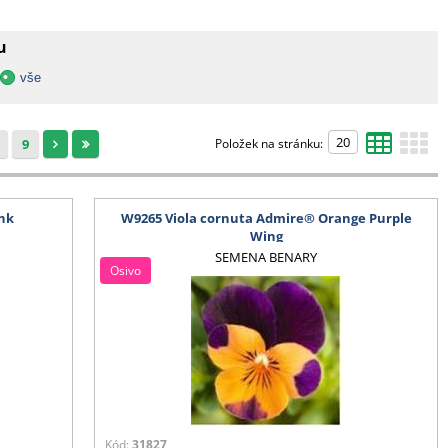
u
vše
9
Položek na stránku:
nk
W9265 Viola cornuta Admire® Orange Purple
Wing
SEMENA BENARY
Osivo
Kód:
31827