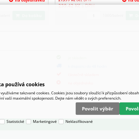
239.42
Kč
s DPH
Do košíku
balení
1000/balení
je skladem
k dispozici do 48 hodin
částečně skladem
na objednávku
a používá cookies
po kliknutí na ikony se zobrazí detailní dotazo
využíváme takzvané cookies. Cookies jsou soubory sloužící k přizpůsobení obsa
tění vaší maximální spokojenosti. Dejte nám vědět o svých preferencích.
Povolit výběr
Povo
Statistické
Marketingové
Neklasifikované