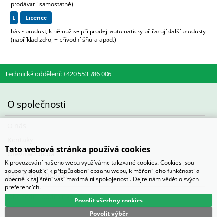
prodávat i samostatně)
L
licence
hák - produkt, k němuž se při prodeji automaticky přiřazují další produkty
(například zdroj + přívodní šňůra apod.)
Technické oddělení: +420 553 786 006
O společnosti
O nás
Kontaky
Tato webová stránka používá cookies
Otevírací doba
K provozování našeho webu využíváme takzvané cookies. Cookies jsou
soubory sloužící k přizpůsobení obsahu webu, k měření jeho funkčnosti a
Jak nakupovat
obecně k zajištění vaší maximální spokojenosti. Dejte nám vědět o svých
preferencích.
Obchodní podmínky
Povolit všechny cookies
Povolit výběr