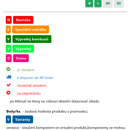
49
50
N
Novinka
S
Speciální nabídka
V
Výprodej bambusů
V
Výprodej
O
Osivo
je skladem
k dispozici do 48 hodin
částečně skladem
na objednávku
po kliknutí na ikony se zobrazí detailní dotazovač skladu
Body/ks
- bodová hodnota produktu v promoakci;
v
varianty
sestava - sloučení komponent ve virtuální produkt,(komponenty se mohou