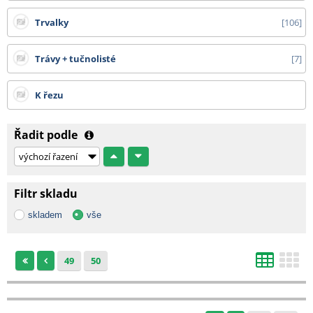
Trvalky
106
Trávy + tučnolisté
7
K řezu
Řadit podle
Filtr skladu
skladem
vše
49
50