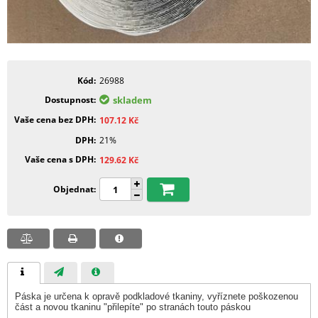
Kód
26988
Dostupnost
skladem
Vaše cena bez DPH
107.12
Kč
DPH
21%
Vaše cena s DPH
129.62
Kč
Objednat
Páska je určena k opravě podkladové tkaniny, vyříznete poškozenou
část a novou tkaninu "přilepíte" po stranách touto páskou