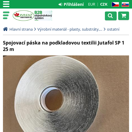
Přihlášení
EUR
CZK
CZ
SK
Hlavní strana
Výrobní materiál - plasty, substráty,...
ostatní
Spojovací páska na podkladovou textilii Jutafol SP 1
25 m