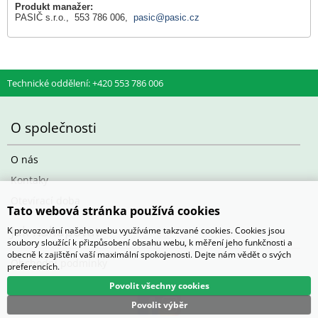
Produkt manažer:
PASIČ s.r.o., 553 786 006,
pasic@pasic.cz
Technické oddělení: +420 553 786 006
O společnosti
O nás
Kontaky
Otevírací doba
Tato webová stránka používá cookies
Jak nakupovat
K provozování našeho webu využíváme takzvané cookies. Cookies jsou
soubory sloužící k přizpůsobení obsahu webu, k měření jeho funkčnosti a
obecně k zajištění vaší maximální spokojenosti. Dejte nám vědět o svých
Obchodní podmínky
preferencích.
Povolit všechny cookies
Povolit výběr