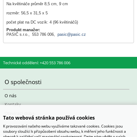
Na květináče průměr 8,5 cm, 9 cm
rozměr: 56,5 x 31,5 x 5
počet plat na DC vozík: 4 (96 květináčů)
Produkt manažer:
PASIČ s.r.o., 553 786 006,
pasic@pasic.cz
Technické oddělení: +420 553 786 006
O společnosti
O nás
Kontaky
Otevírací doba
Tato webová stránka používá cookies
Jak nakupovat
K provozování našeho webu využíváme takzvané cookies. Cookies jsou
soubory sloužící k přizpůsobení obsahu webu, k měření jeho funkčnosti a
obecně k zajištění vaší maximální spokojenosti. Dejte nám vědět o svých