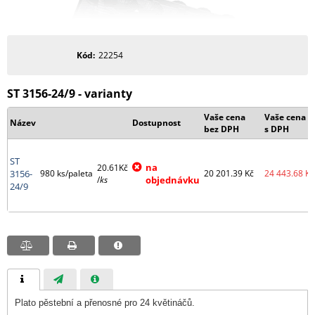
Kód
22254
ST 3156-24/9 - varianty
Vaše cena
Vaše cena
Název
Dostupnost
bez DPH
s DPH
ST
na
20.61Kč
3156-
980 ks/paleta
20 201.39
Kč
24 443.68
Kč
/
ks
objednávku
24/9
Plato pěstební a přenosné pro 24 květináčů.