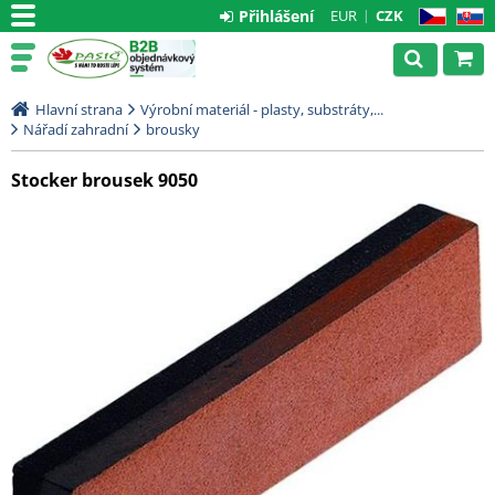
Přihlášení
EUR
CZK
CZ
SK
Hlavní strana
Výrobní materiál - plasty, substráty,...
Nářadí zahradní
brousky
Stocker brousek 9050