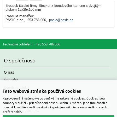
Brousek italské firmy Stocker z korudového kamene s dvojitým
pískem 13x25x100 mm
Produkt manažer:
PASIČ s.r.o., 553 786 006,
pasic@pasic.cz
Technické oddělení: +420 553 786 006
O společnosti
O nás
Kontaky
Otevírací doba
Tato webová stránka používá cookies
Jak nakupovat
K provozování našeho webu využíváme takzvané cookies. Cookies jsou
soubory sloužící k přizpůsobení obsahu webu, k měření jeho funkčnosti a
obecně k zajištění vaší maximální spokojenosti. Dejte nám vědět o svých
Obchodní podmínky
preferencích.