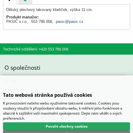
Dětský plechový lakovaný kbelíček, výška 11 cm.
Produkt manažer:
PASIČ s.r.o., 553 786 006,
pasic@pasic.cz
Technické oddělení: +420 553 786 006
O společnosti
O nás
Kontaky
Tato webová stránka používá cookies
Otevírací doba
K provozování našeho webu využíváme takzvané cookies. Cookies jsou
soubory sloužící k přizpůsobení obsahu webu, k měření jeho funkčnosti a
Jak nakupovat
obecně k zajištění vaší maximální spokojenosti. Dejte nám vědět o svých
preferencích.
Obchodní podmínky
Povolit všechny cookies