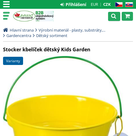
Přihlášení
EUR
CZK
CZ
SK
Hlavní strana
Výrobní materiál - plasty, substráty,...
Gardencentra
Dětský sortiment
Stocker kbelíček dětský Kids Garden
varianty