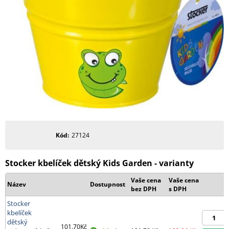
Kód
27124
Stocker kbelíček dětský Kids Garden - varianty
Vaše cena
Vaše cena
Název
Dostupnost
bez DPH
s DPH
Stocker
kbelíček
dětský
101.70Kč