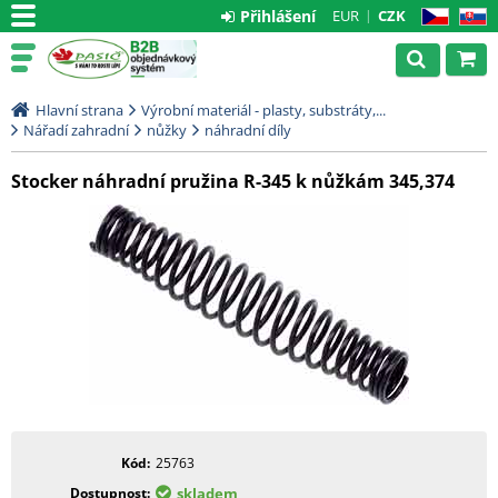
Přihlášení
EUR
CZK
CZ
SK
Hlavní strana
Výrobní materiál - plasty, substráty,...
Nářadí zahradní
nůžky
náhradní díly
Stocker náhradní pružina R-345 k nůžkám 345,374
Kód
25763
Dostupnost
skladem