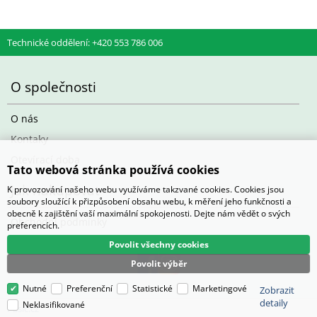
Technické oddělení: +420 553 786 006
O společnosti
O nás
Kontaky
Otevírací doba
Tato webová stránka používá cookies
Jak nakupovat
K provozování našeho webu využíváme takzvané cookies. Cookies jsou
soubory sloužící k přizpůsobení obsahu webu, k měření jeho funkčnosti a
obecně k zajištění vaší maximální spokojenosti. Dejte nám vědět o svých
Obchodní podmínky
preferencích.
Povolit všechny cookies
Povolit výběr
Nutné
Preferenční
Statistické
Marketingové
Zobrazit
detaily
Neklasifikované
Pasič.cz