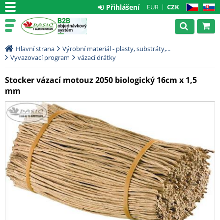
Přihlášení
EUR
CZK
CZ
SK
Hlavní strana
Výrobní materiál - plasty, substráty,...
Vyvazovací program
vázací drátky
Stocker vázací motouz 2050 biologický 16cm x 1,5
mm