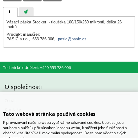
Vázací páska Stocker - tloušťka 100/150/250 mikronů, délka 26
metrů
Produkt manažer:
PASIČ s.r.o., 553 786 006,
pasic@pasic.cz
Technické oddělení: +420 553 786 006
O společnosti
O nás
Kontaky
Tato webová stránka používá cookies
Otevírací doba
K provozování našeho webu využíváme takzvané cookies. Cookies jsou
soubory sloužící k přizpůsobení obsahu webu, k měření jeho funkčnosti a
Jak nakupovat
obecně k zajištění vaší maximální spokojenosti. Dejte nám vědět o svých