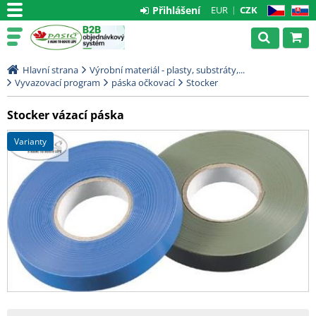
Přihlášení
EUR
CZK
CZ
SK
Hlavní strana
Výrobní materiál - plasty, substráty,...
Vyvazovací program
páska očkovací
Stocker
Stocker vázací páska
varianty