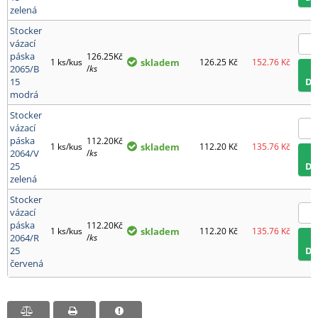
zelená
Stocker
vázací
páska
126.25Kč
1 ks/kus
skladem
126.25
Kč
152.76
Kč
2065/B
/
ks
15
D
modrá
Stocker
vázací
páska
112.20Kč
1 ks/kus
skladem
112.20
Kč
135.76
Kč
2064/V
/
ks
25
D
zelená
Stocker
vázací
páska
112.20Kč
1 ks/kus
skladem
112.20
Kč
135.76
Kč
2064/R
/
ks
25
D
červená