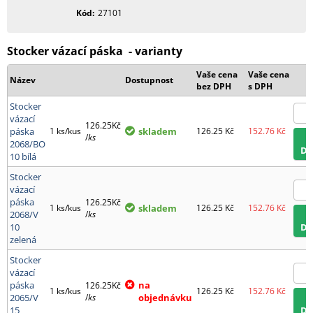
Kód
27101
Stocker vázací páska - varianty
Vaše cena
Vaše cena
Název
Dostupnost
bez DPH
s DPH
Stocker
vázací
126.25Kč
páska
1 ks/kus
skladem
126.25
Kč
152.76
Kč
/
ks
2068/BO
D
10 bílá
Stocker
vázací
páska
126.25Kč
1 ks/kus
skladem
126.25
Kč
152.76
Kč
2068/V
/
ks
10
D
zelená
Stocker
vázací
páska
na
126.25Kč
1 ks/kus
126.25
Kč
152.76
Kč
2065/V
/
ks
objednávku
15
D