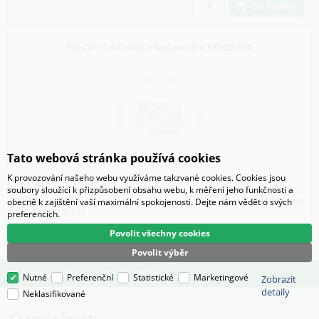
Do košíku
FELCO 11 nožnice + kož.púzdro FELCO 910
Tato webová stránka používá cookies
K provozování našeho webu využíváme takzvané cookies. Cookies jsou
Kód:
26775
soubory sloužící k přizpůsobení obsahu webu, k měření jeho funkčnosti a
0.00
Kč
bez DPH
na objednávku
obecně k zajištění vaší maximální spokojenosti. Dejte nám vědět o svých
0.00
Kč
s DPH
preferencích.
Povolit všechny cookies
Povolit výběr
Technické oddělení: +420 553 786 006
Nutné
Preferenční
Statistické
Marketingové
Zobrazit
detaily
Neklasifikované
O společnosti