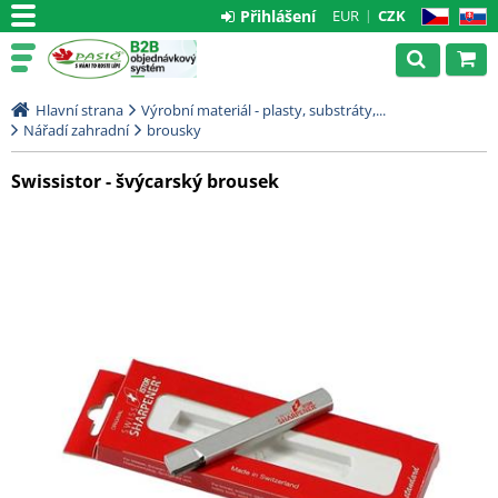
Přihlášení
EUR
CZK
CZ
SK
Hlavní strana
Výrobní materiál - plasty, substráty,...
Nářadí zahradní
brousky
Swissistor - švýcarský brousek