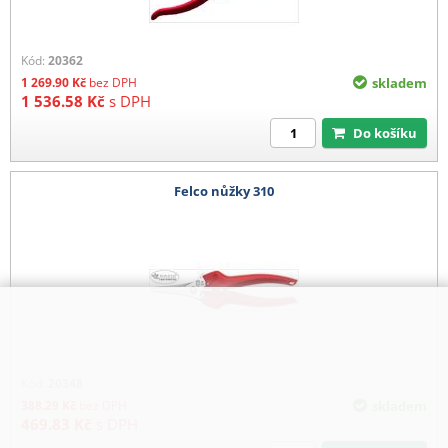
Kód:
20362
1 269.90
Kč
bez DPH
skladem
1 536.58
Kč
s DPH
Do košíku
Felco nůžky 310
Kód:
20348
388.29
Kč
bez DPH
skladem
469.83
Kč
s DPH