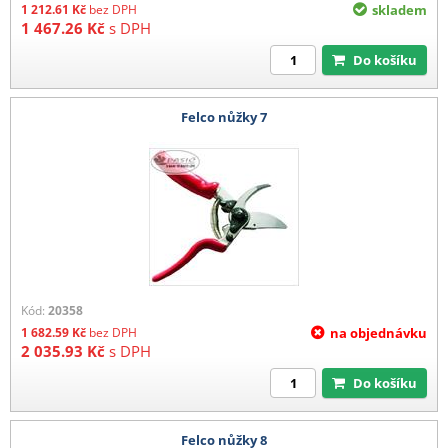
1 212.61
Kč
bez DPH
skladem
1 467.26
Kč
s DPH
Do košíku
Felco nůžky 7
Kód:
20358
1 682.59
Kč
bez DPH
na objednávku
2 035.93
Kč
s DPH
Do košíku
Felco nůžky 8