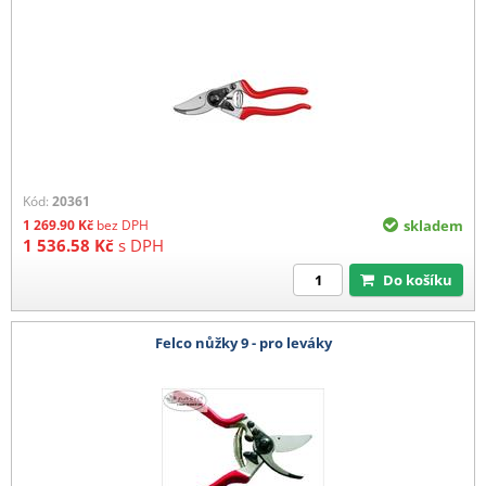
Kód:
20361
1 269.90
Kč
bez DPH
skladem
1 536.58
Kč
s DPH
Do košíku
Felco nůžky 9 - pro leváky