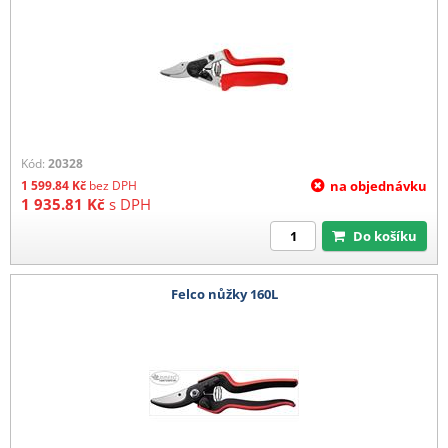
Kód:
20328
1 599.84
Kč
bez DPH
na objednávku
1 935.81
Kč
s DPH
Do košíku
Felco nůžky 160L