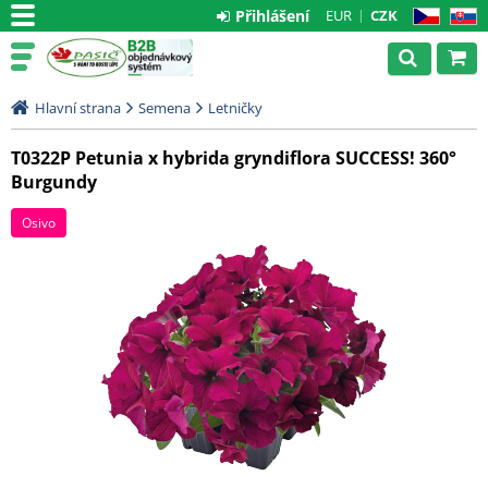
Přihlášení
EUR
CZK
CZ
SK
Hlavní strana
Semena
Letničky
T0322P Petunia x hybrida gryndiflora SUCCESS! 360°
Burgundy
Osivo