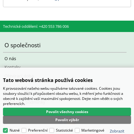
Technické oddělení: +420 553 786 006
O společnosti
O nás
Kontaky
Otevírací doba
Tato webová stránka používá cookies
Jak nakupovat
K provozování našeho webu využíváme takzvané cookies. Cookies jsou
soubory sloužící k přizpůsobení obsahu webu, k měření jeho funkčnosti a
obecně k zajištění vaší maximální spokojenosti. Dejte nám vědět o svých
Obchodní podmínky
preferencích.
Povolit všechny cookies
Povolit výběr
Nutné
Preferenční
Statistické
Marketingové
Zobrazit