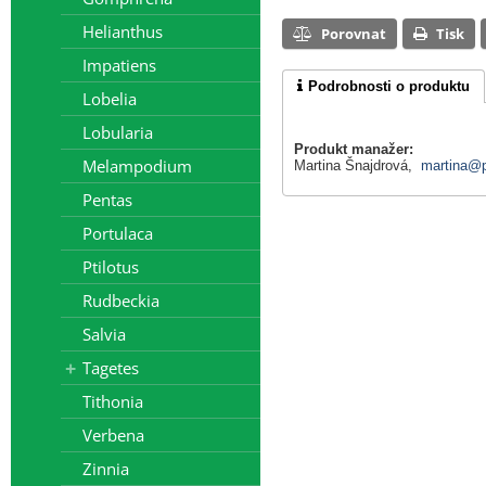
Helianthus
Porovnat
Tisk
Impatiens
Podrobnosti o produktu
Lobelia
Lobularia
Produkt manažer:
Melampodium
Martina Šnajdrová,
martina@p
Pentas
Portulaca
Ptilotus
Rudbeckia
Salvia
Tagetes
Tithonia
Verbena
Zinnia