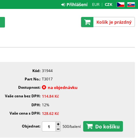
Přihlášení
EUR
CZK
CZ
SK
Košík je prázdný
Kód
31944
Part No.
T3017
Dostupnost
na objednávku
Vaše cena bez DPH
114.84
Kč
DPH
12%
Vaše cena s DPH
128.62
Kč
Do košíku
Objednat
500/balení