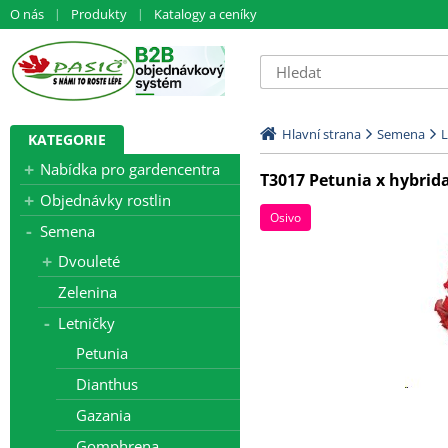
O nás
Produkty
Katalogy a ceníky
Hlavní strana
Semena
L
KATEGORIE
Nabídka pro gardencentra
T3017 Petunia x hybrid
Objednávky rostlin
Osivo
Semena
Dvouleté
Zelenina
Letničky
Petunia
Dianthus
Gazania
Gomphrena