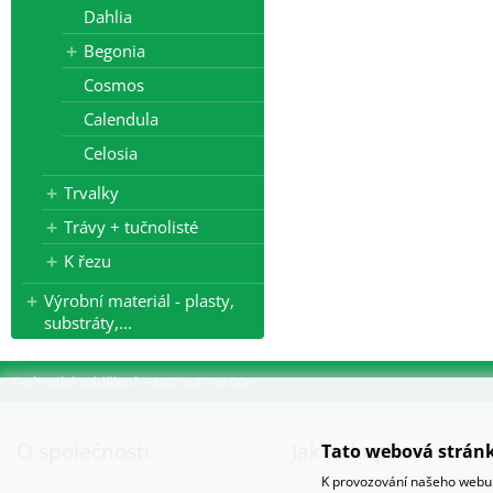
Dahlia
Begonia
Cosmos
Calendula
Celosia
Trvalky
Trávy + tučnolisté
K řezu
Výrobní materiál - plasty,
substráty,...
Technické oddělení: +420 553 786 006
O společnosti
Jak nakupovat
Tato webová stránk
K provozování našeho webu 