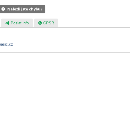
Nalezli jste chybu?
Poslat info
GPSR
asic.cz