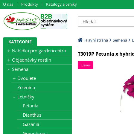
O nás
Produkty
Katalogy a ceníky
Hlavní strana
Semena
L
KATEGORIE
Nabídka pro gardencentra
T3019P Petunia x hybri
Objednávky rostlin
Osivo
Semena
Dvouleté
Zelenina
Letničky
Petunia
Dianthus
Gazania
Gomphrena