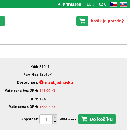
Přihlášení
EUR
CZK
CZ
SK
Košík je prázdný
Kód
31941
Part No.
T3019P
Dostupnost
na objednávku
Vaše cena bez DPH
141.90
Kč
DPH
12%
Vaše cena s DPH
158.93
Kč
Do košíku
Objednat
500/balení