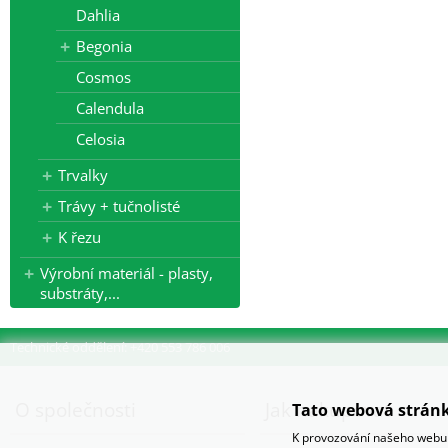
Dahlia
Begonia
Cosmos
Calendula
Celosia
Trvalky
Trávy + tučnolisté
K řezu
Výrobní materiál - plasty,
substráty,...
Technické oddělení: +420 553 786 006
O společnosti
Jak nakupovat
Tato webová stránk
K provozování našeho webu 