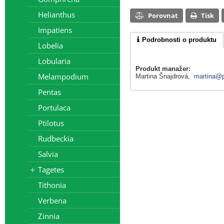
Helianthus
Porovnat
Tisk
Impatiens
Podrobnosti o produktu
Lobelia
Lobularia
Produkt manažer:
Melampodium
Martina Šnajdrová,
martina@p
Pentas
Portulaca
Ptilotus
Rudbeckia
Salvia
Tagetes
Tithonia
Verbena
Zinnia