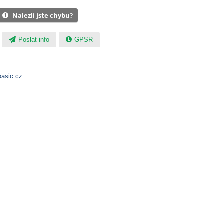
Nalezli jste chybu?
Poslat info
GPSR
asic.cz