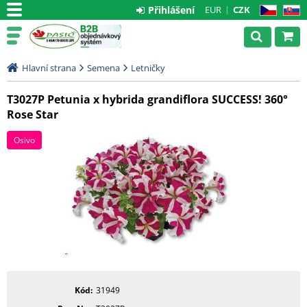
Přihlášení
EUR
CZK
CZ
SK
Hlavní strana
Semena
Letničky
T3027P Petunia x hybrida grandiflora SUCCESS! 360°
Rose Star
Osivo
Kód
31949