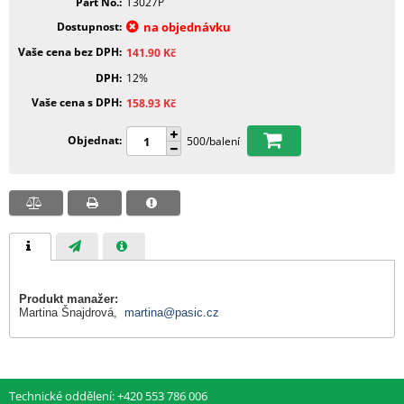
Part No.
T3027P
Dostupnost
na objednávku
Vaše cena bez DPH
141.90
Kč
DPH
12%
Vaše cena s DPH
158.93
Kč
Objednat
500/balení
Produkt manažer:
Martina Šnajdrová,
martina@pasic.cz
Technické oddělení: +420 553 786 006