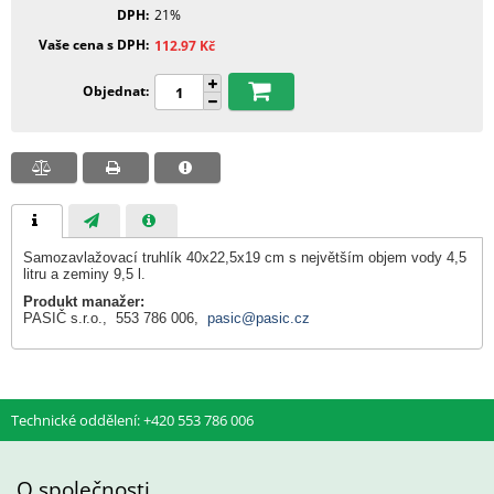
DPH
21%
Vaše cena s DPH
112.97
Kč
Objednat
Samozavlažovací truhlík 40x22,5x19 cm s největším objem vody 4,5
litru a zeminy 9,5 l.
Produkt manažer:
PASIČ s.r.o., 553 786 006,
pasic@pasic.cz
Technické oddělení: +420 553 786 006
O společnosti