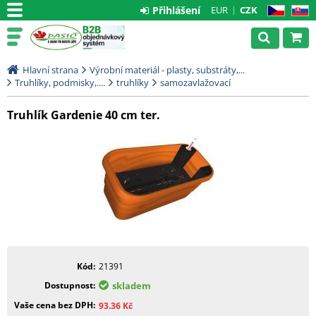
Přihlášení
EUR
CZK
CZ
SK
Hlavní strana
Výrobní materiál - plasty, substráty,...
Truhlíky, podmisky,....
truhlíky
samozavlažovací
Truhlík Gardenie 40 cm ter.
Kód
21391
Dostupnost
skladem
Vaše cena bez DPH
93.36
Kč