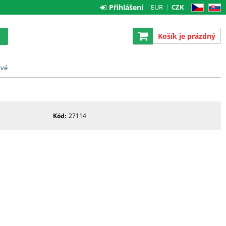
Přihlášení
EUR
CZK
CZ
SK
Košík je prázdný
ové
Kód
27114