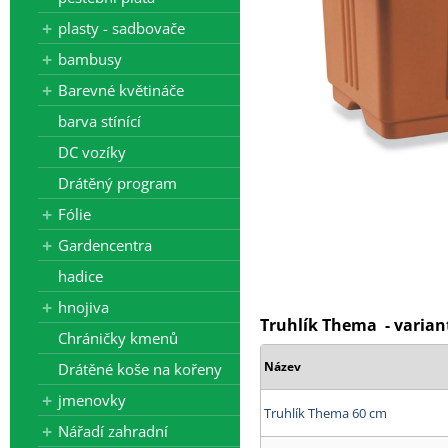
plasty - sadbovače
bambusy
Barevné květináče
barva stínící
DC vozíky
Drátěný program
Fólie
Gardencentra
hadice
hnojiva
Truhlík Thema - varian
Chráničky kmenů
Název
Drátěné koše na kořeny
jmenovky
Truhlík Thema 60 cm
Nářadí zahradní