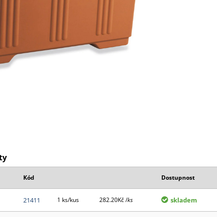
ty
Kód
Dostupnost
21411
1 ks/kus
282.20Kč /
ks
skladem