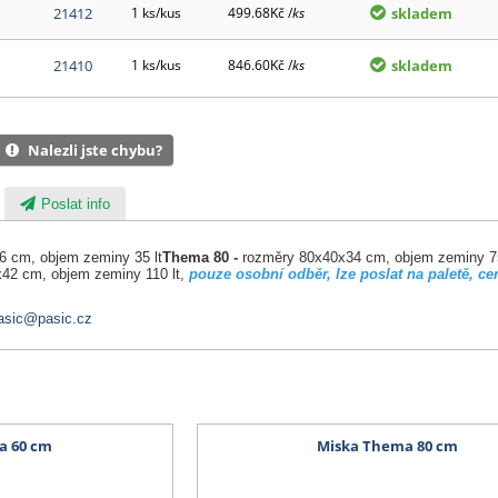
21412
1 ks/kus
499.68Kč /
ks
skladem
21410
1 ks/kus
846.60Kč /
ks
skladem
Nalezli jste chybu?
Poslat info
 cm, objem zeminy 35 lt
Thema 80 -
rozměry 80x40x34 cm, objem zeminy 75
42 cm, objem zeminy 110 lt,
pouze osobní odběr, lze poslat na paletě, c
asic@pasic.cz
a 60 cm
Miska Thema 80 cm