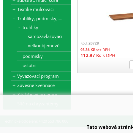
substrát, mulč, kůra
Textilie mulčovací
Truhlíky, podmisky,....
truhlíky
samozavlažovací
Kód:
20728
velkoobjemové
93.36
Kč
bez DPH
112.97
Kč
s DPH
podmisky
ostatní
Vyvazovací program
Závěsné květináče
Závlahový program
Sítě na chryzantémy
Technické oddělení: +420 553 786 006
Tato webová stránk