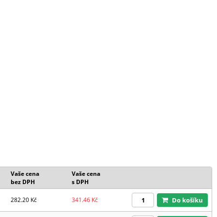
Vaše cena
Vaše cena
bez DPH
s DPH
282.20
Kč
341.46
Kč
Do košíku