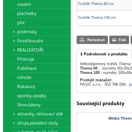
Truhlík Thema 80 cm
ostatní
plachetky
Truhlík Thema 100 cm
plsť
podmisky
Porovnat
Tisk
Postřikovače
REALIZÁTOŘI
Podrobnosti o produktu
Přístroje
Velkoobjemový truhlík Thema:
Publikace
Thema 60
- rozměry 60x30x26
Thema 100 -
rozměry 100x46x
rohože
Produkt manažer:
PASIČ s.r.o., 553 786 006,
p
Rukavice
sponky,spojky
Související produkty
Stimulátory
stínovky, stínovací sítě
Miska Them
stroje,pěstební stoly