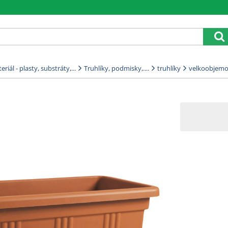
riál - plasty, substráty,...
Truhlíky, podmisky,....
truhlíky
velkoobjem