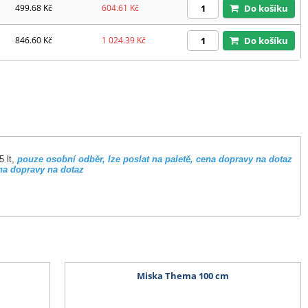
499.68
Kč
604.61
Kč
Do košíku
846.60
Kč
1 024.39
Kč
Do košíku
 lt,
pouze osobní odběr, lze poslat na paletě, cena dopravy na dotaz
ena dopravy na dotaz
Miska Thema 100 cm