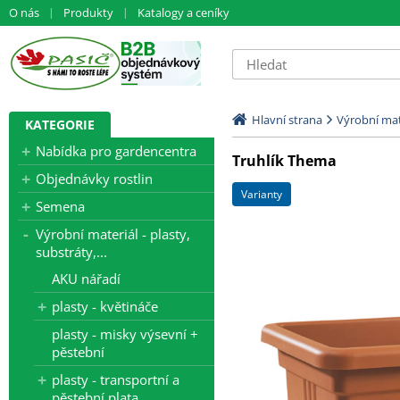
O nás
Produkty
Katalogy a ceníky
Hlavní strana
Výrobní mate
KATEGORIE
Nabídka pro gardencentra
Truhlík Thema
Objednávky rostlin
varianty
Semena
Výrobní materiál - plasty,
substráty,...
AKU nářadí
plasty - květináče
plasty - misky výsevní +
pěstební
plasty - transportní a
pěstební plata