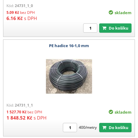
Kód:
24731_1_0
5.09
Kč
bez DPH
skladem
6.16
Kč
s DPH
Do košíku
PE hadice 16-1,0 mm
Kód:
24731_1_1
1 527.70
Kč
bez DPH
skladem
1 848.52
Kč
s DPH
Do košíku
400/metry