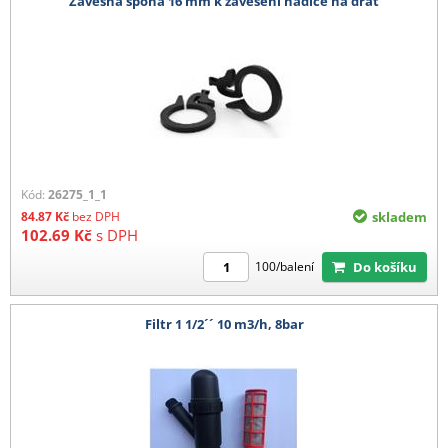
Závěsná spona 16 mm k zavěšení hadice na drát
Kód:
26275_1_1
84.87
Kč
bez DPH
skladem
102.69
Kč
s DPH
Do košíku
100/balení
Filtr 1 1/2´´ 10 m3/h, 8bar