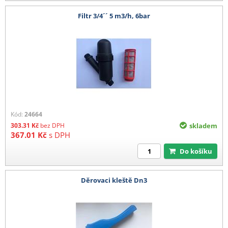
Filtr 3/4´´ 5 m3/h, 6bar
Kód:
24664
303.31
Kč
bez DPH
skladem
367.01
Kč
s DPH
Do košíku
Děrovaci kleště Dn3