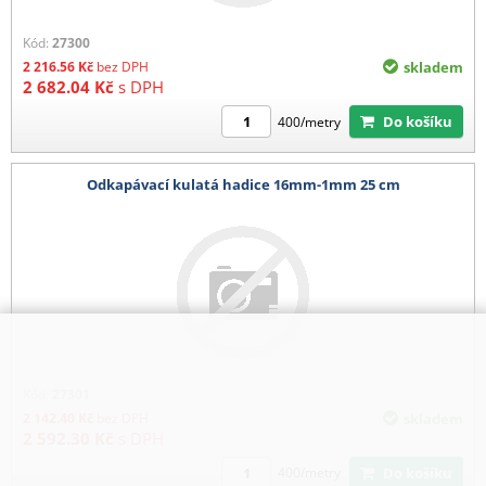
Kód:
27300
2 216.56
Kč
bez DPH
skladem
2 682.04
Kč
s DPH
Do košíku
400/metry
Odkapávací kulatá hadice 16mm-1mm 25 cm
Kód:
27301
2 142.40
Kč
bez DPH
skladem
2 592.30
Kč
s DPH
Do košíku
400/metry