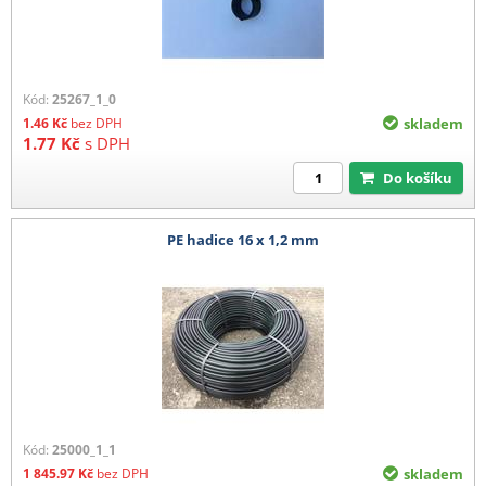
Kód:
25267_1_0
1.46
Kč
bez DPH
skladem
1.77
Kč
s DPH
Do košíku
PE hadice 16 x 1,2 mm
Kód:
25000_1_1
1 845.97
Kč
bez DPH
skladem