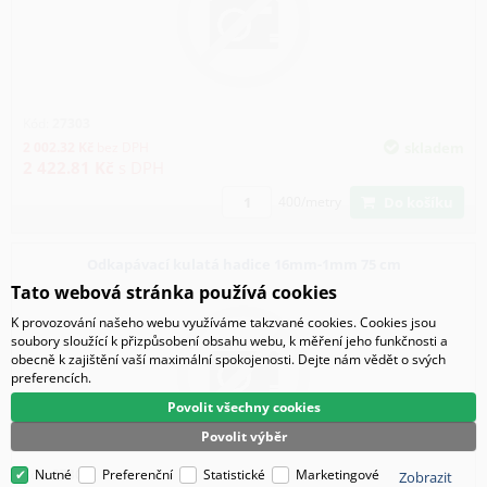
Kód:
27303
2 002.32
Kč
bez DPH
skladem
2 422.81
Kč
s DPH
Do košíku
400/metry
Odkapávací kulatá hadice 16mm-1mm 75 cm
Tato webová stránka používá cookies
K provozování našeho webu využíváme takzvané cookies. Cookies jsou
soubory sloužící k přizpůsobení obsahu webu, k měření jeho funkčnosti a
obecně k zajištění vaší maximální spokojenosti. Dejte nám vědět o svých
preferencích.
Povolit všechny cookies
Povolit výběr
Kód:
27304
Nutné
Preferenční
Statistické
Marketingové
Zobrazit