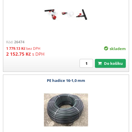
Kód:
26474
1 779.13
Kč
bez DPH
skladem
2 152.75
Kč
s DPH
Do košíku
PE hadice 16-1,0 mm