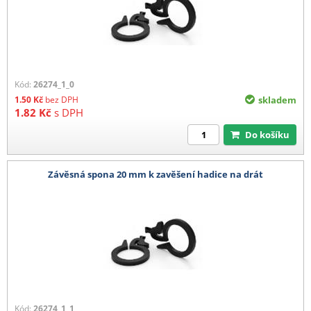
Kód:
26274_1_0
1.50
Kč
bez DPH
skladem
1.82
Kč
s DPH
Do košíku
Závěsná spona 20 mm k zavěšení hadice na drát
Kód:
26274_1_1