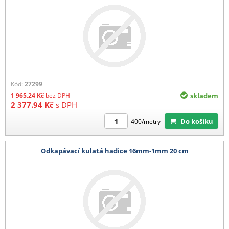
Kód:
27299
1 965.24
Kč
bez DPH
skladem
2 377.94
Kč
s DPH
Do košíku
400/metry
Odkapávací kulatá hadice 16mm-1mm 20 cm