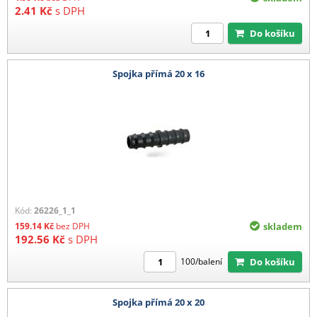
2.41
Kč
s DPH
Do košíku
Spojka přímá 20 x 16
Kód:
26226_1_1
159.14
Kč
bez DPH
skladem
192.56
Kč
s DPH
Do košíku
100/balení
Spojka přímá 20 x 20