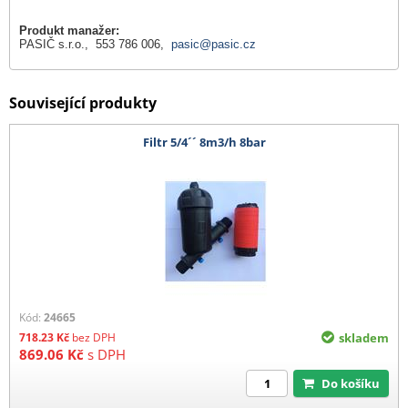
Produkt manažer:
PASIČ s.r.o., 553 786 006,
pasic@pasic.cz
Související produkty
Filtr 5/4´´ 8m3/h 8bar
Kód:
24665
718.23
Kč
bez DPH
skladem
869.06
Kč
s DPH
Do košíku