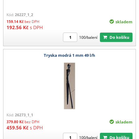
Kód:
26227_1_2
159.14
Kč
bez DPH
skladem
192.56
Kč
s DPH
Do košíku
100/balení
Tryska modrá 1 mm 49 l/h
Kód:
26273_1_1
379.80
Kč
bez DPH
skladem
459.56
Kč
s DPH
Do košíku
100/balení