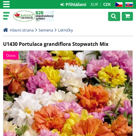
Přihlášení
EUR
CZK
CZ
SK
Hlavní strana
Semena
Letničky
U1430 Portulaca grandiflora Stopwatch Mix
Osivo