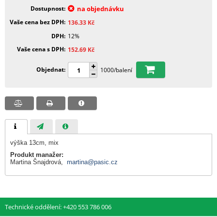
Dostupnost
na objednávku
Vaše cena bez DPH
136.33
Kč
DPH
12%
Vaše cena s DPH
152.69
Kč
Objednat
1000/balení
výška 13cm, mix
Produkt manažer:
Martina Šnajdrová,
martina@pasic.cz
Technické oddělení: +420 553 786 006